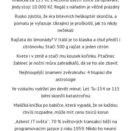
jindy stojí 10 000 Kč. Regál s nářadím je věčně prázdný
Rusko zjistilo, že éra bitevních helikoptér skončila, a
pomalu je vyřazuje. Ukrajinci je proškolili, jak to nikdy
nečekali
Rajčata do limonády? V Itálii je to klasika a chuť předčí i
citrónovku. Stačí 500 g rajčat a jeden citrón
Kvete i v zimě a stačí mu kousek kořínku. Ptačinec
žabinec je noční můra zahrádkářů, dá se ho ale zbavit
Nejhloupější znamení zvěrokruhu: 4 hlupáci dle
astrologie
Ve vzduchu vydržel jen devět minut. Let Tu-154 se 115
lidmi skončil katastrofou
Maličká knížka po babičce, která vypadá, že se každou
chvíli rozpadne, může mít cenu tisíců korun
„Azbest IT světa“: 70 % světových transakcí běží na
programovacím jazyce z roku 1959. Nikdo ho neumí