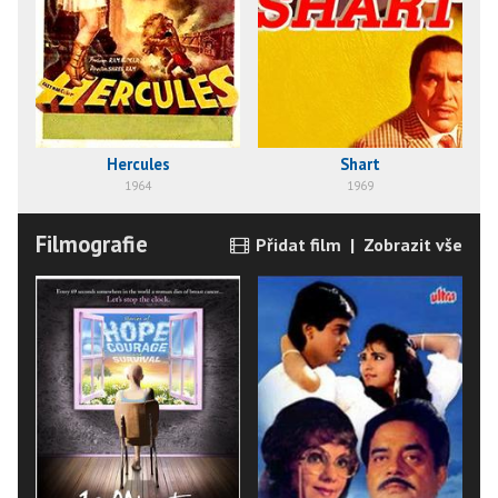
Hercules
Shart
1964
1969
Filmografie
Přidat film
|
Zobrazit vše