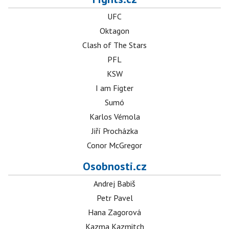
UFC
Oktagon
Clash of The Stars
PFL
KSW
I am Figter
Sumó
Karlos Vémola
Jiří Procházka
Conor McGregor
Osobnosti.cz
Andrej Babiš
Petr Pavel
Hana Zagorová
Kazma Kazmitch