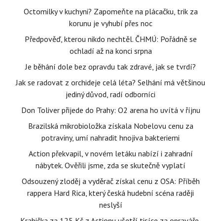
Octomilky v kuchyni? Zapomeňte na plácačku, trik za
korunu je vyhubí přes noc
Předpověď, kterou nikdo nechtěl. ČHMÚ: Pořádně se
ochladí až na konci srpna
Je běhání dole bez opravdu tak zdravé, jak se tvrdí?
Jak se radovat z orchideje celá léta? Selhání má většinou
jediný důvod, radí odborníci
Don Toliver přijede do Prahy: O2 arena ho uvítá v říjnu
Brazilská mikrobioložka získala Nobelovu cenu za
potraviny, umí nahradit hnojiva bakteriemi
Action překvapil, v novém letáku nabízí i zahradní
nábytek. Ověřili jsme, zda se skutečně vyplatí
Odsouzený zloděj a vyděrač získal cenu z OSA: Příběh
rappera Hard Rica, který česká hudební scéna raději
neslyší
Krabička za 125 Kč z Actionu ušetří tisíce za opraváře,