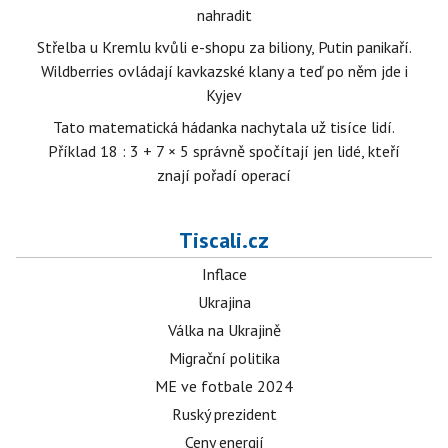
nahradit
Střelba u Kremlu kvůli e-shopu za biliony, Putin panikaří.
Wildberries ovládají kavkazské klany a teď po něm jde i
Kyjev
Tato matematická hádanka nachytala už tisíce lidí.
Příklad 18 : 3 + 7 × 5 správně spočítají jen lidé, kteří
znají pořadí operací
Tiscali.cz
Inflace
Ukrajina
Válka na Ukrajině
Migrační politika
ME ve fotbale 2024
Ruský prezident
Ceny energií