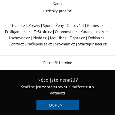
Karak
Jízdenky, prosím!
Tiscali.cz
|
Zprávy
|
Sport
|
Ženy
|
Cestování
|
Games.cz
|
Profigamers.cz
|
ZeStolu.cz
|
Osobnosti.cz
|
Karaoketexty.cz
|
Úschovna.cz
|
Nedd.cz
|
Moulík.cz
|
Fights.cz
|
Dokina.cz
|
CZhity.cz
|
Našepeníze.cz
|
Srovnám.cz
|
StartupInsider.cz
Partneři: Heroine
Něco jste nenašli?
Stačí se jen
zaregistrovat
a můžete tuto
databázi
DOPLNIT