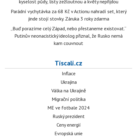
kyselost půdy, listy zežloutnou a květy nepřijdou
Parádní vychytávka za 68 Kč v Actionu nahradí set, který
jinde stojí stovky. Záruka 3 roky zdarma
„Buď porazíme celý Západ, nebo přestaneme existovat.“
Putinův neonacistický ideolog přiznal, že Rusko nemá
kam couvnout
Tiscali.cz
Inflace
Ukrajina
Válka na Ukrajině
Migrační politika
ME ve fotbale 2024
Ruský prezident
Ceny energií
Evropská unie