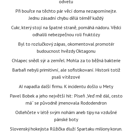
odvetu
Při bouřce na těchto pár věcí doma nezapomínejte.
Jednu zásadní chybu dělá téměř každý
Cukr, který stojí na špatné straně, pomáhá nádoru. Vědci
odhalili nebezpečnou roli fruktózy
Byl to rozlučkový zápas, okomentoval promotér
budoucnost hvězdy Oktagonu
Chlapec snědl sýr a zemřel. Mohla za to běžná bakterie
Barbaři nebyli primitivní, ale sofistikovaní. Historii totiž
psali vítězové
AI napadla další firmu. K incidentu došlo u Mety
Pavel Bobek a jeho největší hit: Píseň „Veď mě dál, cesto
má“ se původně jmenovala Rododendron
Odlehčete v létě svým nohám aneb tipy na vzdušné
pánské boty
Slovenský hokejista Růžička dluží Spartaku miliony korun.