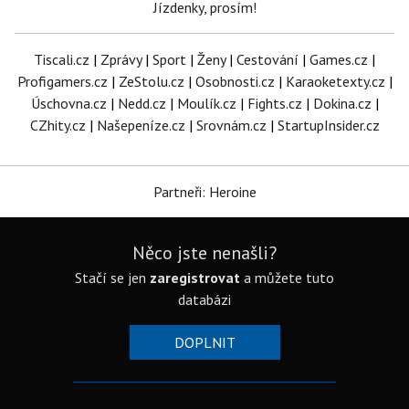
Jízdenky, prosím!
Tiscali.cz
|
Zprávy
|
Sport
|
Ženy
|
Cestování
|
Games.cz
|
Profigamers.cz
|
ZeStolu.cz
|
Osobnosti.cz
|
Karaoketexty.cz
|
Úschovna.cz
|
Nedd.cz
|
Moulík.cz
|
Fights.cz
|
Dokina.cz
|
CZhity.cz
|
Našepeníze.cz
|
Srovnám.cz
|
StartupInsider.cz
Partneři: Heroine
Něco jste nenašli?
Stačí se jen
zaregistrovat
a můžete tuto
databázi
DOPLNIT