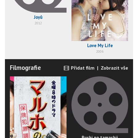
Joyû
2012
Love My Life
2006
Filmografie
Přidat film
|
Zobrazit vše
Bushi no tamashii