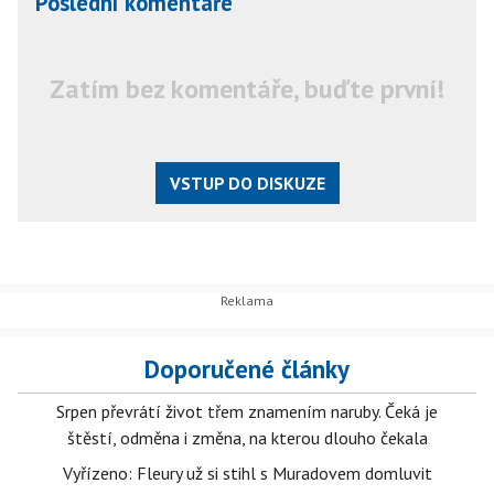
Poslední komentáře
Zatím bez komentáře, buďte první!
VSTUP DO DISKUZE
Doporučené články
Srpen převrátí život třem znamením naruby. Čeká je
štěstí, odměna i změna, na kterou dlouho čekala
Vyřízeno: Fleury už si stihl s Muradovem domluvit