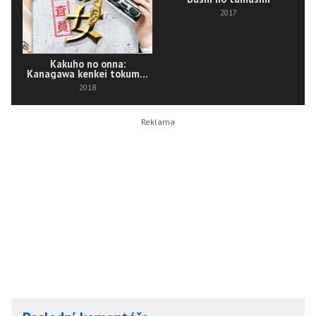
2017
Kakuho no onna:
Kanagawa kenkei tokumei
sousa
2018