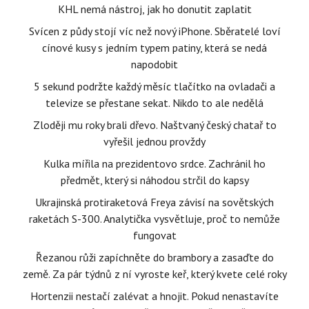
KHL nemá nástroj, jak ho donutit zaplatit
Svícen z půdy stojí víc než nový iPhone. Sběratelé loví
cínové kusy s jedním typem patiny, která se nedá
napodobit
5 sekund podržte každý měsíc tlačítko na ovladači a
televize se přestane sekat. Nikdo to ale nedělá
Zloději mu roky brali dřevo. Naštvaný český chatař to
vyřešil jednou provždy
Kulka mířila na prezidentovo srdce. Zachránil ho
předmět, který si náhodou strčil do kapsy
Ukrajinská protiraketová Freya závisí na sovětských
raketách S-300. Analytička vysvětluje, proč to nemůže
fungovat
Řezanou růži zapíchněte do brambory a zasaďte do
země. Za pár týdnů z ní vyroste keř, který kvete celé roky
Hortenzii nestačí zalévat a hnojit. Pokud nenastavíte