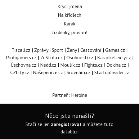
Krycí jména
Na křídlech
Karak
Jízdenky, prosím!
Tiscali.cz
|
Zprávy
|
Sport
|
Ženy
|
Cestování
|
Games.cz
|
Profigamers.cz
|
ZeStolu.cz
|
Osobnosti.cz
|
Karaoketexty.cz
|
Úschovna.cz
|
Nedd.cz
|
Moulík.cz
|
Fights.cz
|
Dokina.cz
|
CZhity.cz
|
Našepeníze.cz
|
Srovnám.cz
|
StartupInsider.cz
Partneři: Heroine
Něco jste nenašli?
Stačí se jen
zaregistrovat
a můžete tuto
databázi