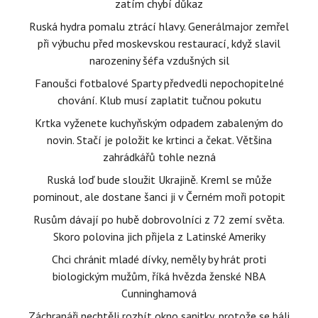
zatím chybí důkaz
Ruská hydra pomalu ztrácí hlavy. Generálmajor zemřel
při výbuchu před moskevskou restaurací, když slavil
narozeniny šéfa vzdušných sil
Fanoušci fotbalové Sparty předvedli nepochopitelné
chování. Klub musí zaplatit tučnou pokutu
Krtka vyženete kuchyňským odpadem zabaleným do
novin. Stačí je položit ke krtinci a čekat. Většina
zahrádkářů tohle nezná
Ruská loď bude sloužit Ukrajině. Kreml se může
pominout, ale dostane šanci ji v Černém moři potopit
Rusům dávají po hubě dobrovolníci z 72 zemí světa.
Skoro polovina jich přijela z Latinské Ameriky
Chci chránit mladé dívky, neměly by hrát proti
biologickým mužům, říká hvězda ženské NBA
Cunninghamová
Záchranáři nechtěli rozbít okno sanitky, protože se báli