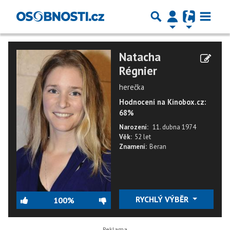
Natacha
Régnier
herečka
Hodnocení na Kinobox.cz:
68%
Narození:
11. dubna 1974
Věk:
52 let
Znamení:
Beran
RYCHLÝ VÝBĚR
100%