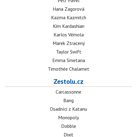
Petr Pavel
Hana Zagorová
Kazma Kazmitch
Kim Kardashian
Karlos Vémola
Marek Ztracený
Taylor Swift
Emma Smetana
Timothée Chalamet
Zestolu.cz
Carcassonne
Bang
Osadníci z Katanu
Monopoly
Dobble
Dixit