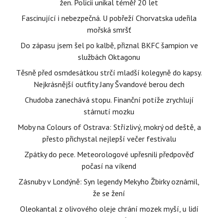
žen. Policii unikal téměř 20 let
Fascinující i nebezpečná. U pobřeží Chorvatska udeřila
mořská smršť
Do zápasu jsem šel po kalbě, přiznal BKFC šampion ve
službách Oktagonu
Těsně před osmdesátkou strčí mladší kolegyně do kapsy.
Nejkrásnější outfity Jany Švandové berou dech
Chudoba zanechává stopu. Finanční potíže zrychlují
stárnutí mozku
Moby na Colours of Ostrava: Střízlivý, mokrý od deště, a
přesto přichystal nejlepší večer festivalu
Zpátky do pece. Meteorologové upřesnili předpověď
počasí na víkend
Zásnuby v Londýně: Syn legendy Mekyho Žbirky oznámil,
že se žení
Oleokantal z olivového oleje chrání mozek myší, u lidí