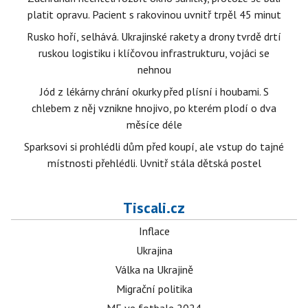
platit opravu. Pacient s rakovinou uvnitř trpěl 45 minut
Rusko hoří, selhává. Ukrajinské rakety a drony tvrdě drtí
ruskou logistiku i klíčovou infrastrukturu, vojáci se
nehnou
Jód z lékárny chrání okurky před plísní i houbami. S
chlebem z něj vznikne hnojivo, po kterém plodí o dva
měsíce déle
Sparksovi si prohlédli dům před koupí, ale vstup do tajné
místnosti přehlédli. Uvnitř stála dětská postel
Tiscali.cz
Inflace
Ukrajina
Válka na Ukrajině
Migrační politika