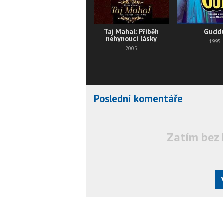
Taj Mahal: Příběh
Gudd
nehynoucí lásky
1995
2005
Poslední komentáře
Zatím bez 