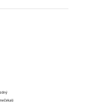
ázdný
 nečekali