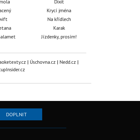
émola
Dixit
acený
Krycí jména
wift
Na křídlech
etana
Karak
halamet
Jízdenky, prosím!
aoketexty.cz
|
Úschovna.cz
|
Nedd.cz
|
tupInsider.cz
DOPLNIT