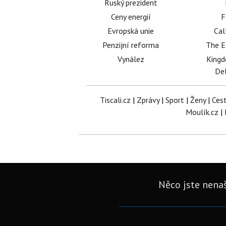
Ruský prezident
Ceny energií
F
Evropská unie
Cal
Penzijní reforma
The E
Vynález
King
Del
Tiscali.cz
|
Zprávy
|
Sport
|
Ženy
|
Ces
Moulík.cz
|
Něco jste nenaš