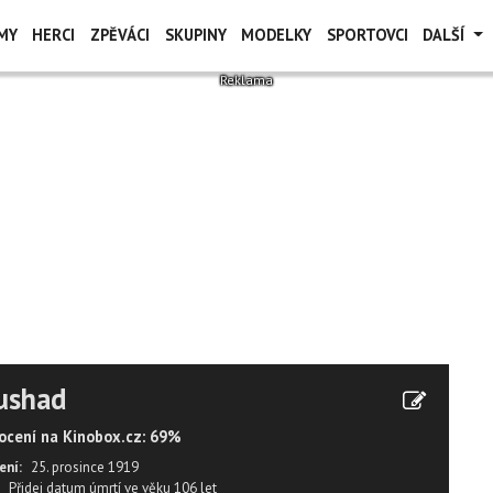
MY
HERCI
ZPĚVÁCI
SKUPINY
MODELKY
SPORTOVCI
DALŠÍ
ushad
cení na Kinobox.cz: 69%
ení:
25. prosince 1919
Přidej datum úmrtí
ve věku
106 let