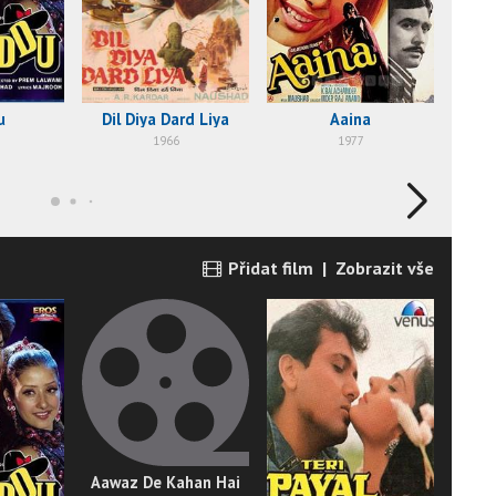
u
Dil Diya Dard Liya
Aaina
1966
1977
Přidat film
|
Zobrazit vše
Aawaz De Kahan Hai
Ak