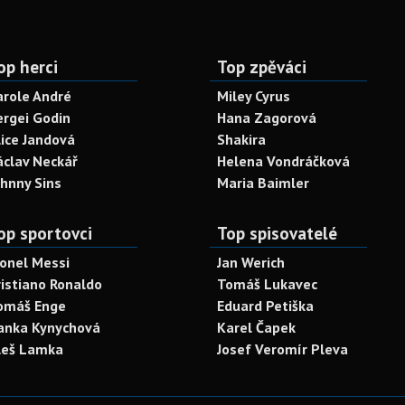
op herci
Top zpěváci
arole André
Miley Cyrus
ergei Godin
Hana Zagorová
lice Jandová
Shakira
áclav Neckář
Helena Vondráčková
ohnny Sins
Maria Baimler
op sportovci
Top spisovatelé
ionel Messi
Jan Werich
ristiano Ronaldo
Tomáš Lukavec
omáš Enge
Eduard Petiška
anka Kynychová
Karel Čapek
leš Lamka
Josef Veromír Pleva