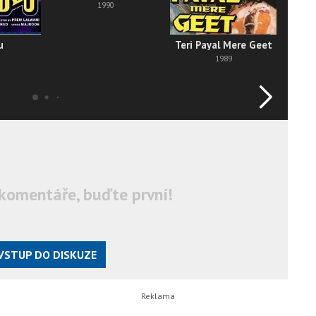
1990
u
Teri Payal Mere Geet
1989
komentáře, buďte první!
VSTUP DO DISKUZE