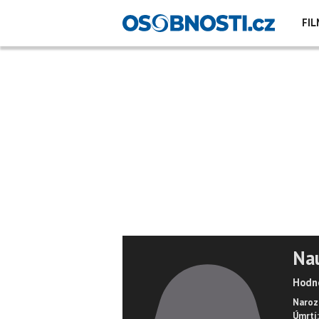
FIL
Na
Hodno
Naroz
Úmrtí: