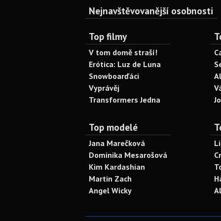
Nejnavštěvovanější osobnosti
Top filmy
T
V tom domě straší!
C
Erótica: Luz de Luna
S
Snowboarďáci
A
Vyprávěj
V
Transformers Jedna
J
Top modelé
T
Jana Marečková
L
Dominika Mesarošová
C
Kim Kardashian
T
Martin Zach
H
Angel Wicky
A