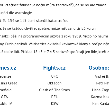
ku. Ptačinec žabinec je noční můra zahrádkářů, dá se ho ale zbavit
upáci dle astrologie
et Tu-154 se 115 lidmi skončil katastrofou
á, že se každou chvíli rozpadne, může mít cenu tisíců korun
nsakcí běží na programovacím jazyce z roku 1959. Nikdo ho neumí 
ny, Putin panikaří. Wildberries ovládají kavkazské klany a teď po něm
isíce lidí. Příklad 18 : 3 + 7 × 5 správně spočítají jen lidé, kteří 
mes.cz
Fights.cz
Osobnos
ecenze
UFC
Andrej B
sin's Creed
Oktagon
Petr Pa
tarfield
Clash of The Stars
Hana Zag
GTA
PFL
Kazma Kaz
iablo IV
KSW
Kim Karda