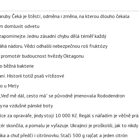
ruby. Čeká je štěstí, odměna i změna, na kterou dlouho čekala
vem domluvit odvetu
zapomínejte. Jednu zásadní chybu dělá téměř každý
áhá nádoru. Vědci odhalili nebezpečnou roli fruktózy
l promotér budoucnost hvězdy Oktagonu
o běžná bakterie
aní. Historii totiž psali vítězové
lo u Mety
eň „Veď mě dál, cesto má“ se původně jmenovala Rododendron
y na vzdušné pánské boty
íce za opraváře, jindy stojí 10 000 Kč. Regál s nářadím je věčně pr
ér skončila, a pomalu je vyřazuje. Ukrajinci je proškolili, jak to nikdy
ika a chuť předčí i citrónovku. Stačí 500 g rajčat a jeden citrón