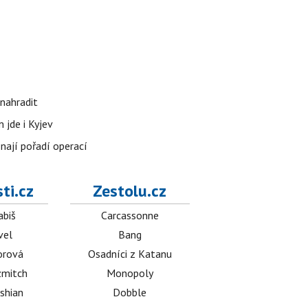
nahradit
 jde i Kyjev
znají pořadí operací
ti.cz
Zestolu.cz
abiš
Carcassonne
vel
Bang
orová
Osadníci z Katanu
mitch
Monopoly
shian
Dobble