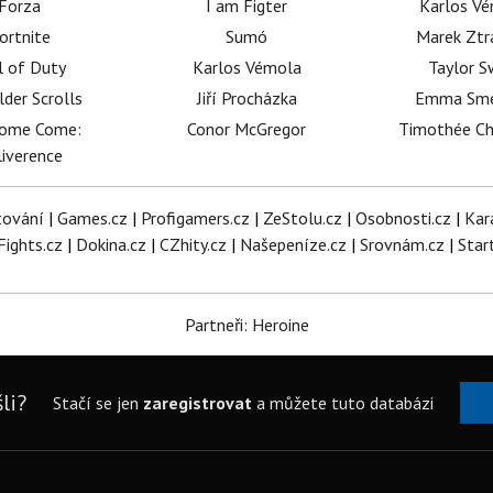
Forza
I am Figter
Karlos V
ortnite
Sumó
Marek Ztr
l of Duty
Karlos Vémola
Taylor S
lder Scrolls
Jiří Procházka
Emma Sm
dome Come:
Conor McGregor
Timothée C
iverence
tování
|
Games.cz
|
Profigamers.cz
|
ZeStolu.cz
|
Osobnosti.cz
|
Kar
Fights.cz
|
Dokina.cz
|
CZhity.cz
|
Našepeníze.cz
|
Srovnám.cz
|
Star
Partneři: Heroine
li?
Stačí se jen
zaregistrovat
a můžete tuto databázi