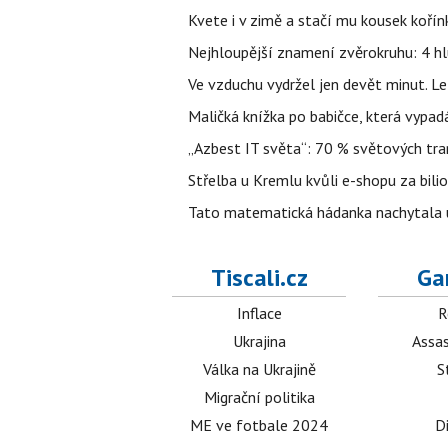
Kvete i v zimě a stačí mu kousek kořín
Nejhloupější znamení zvěrokruhu: 4 hl
Ve vzduchu vydržel jen devět minut. L
Maličká knížka po babičce, která vypad
„Azbest IT světa“: 70 % světových tra
Střelba u Kremlu kvůli e-shopu za bilio
Tato matematická hádanka nachytala už t
Tiscali.cz
Ga
Inflace
R
Ukrajina
Assas
Válka na Ukrajině
S
Migrační politika
ME ve fotbale 2024
D