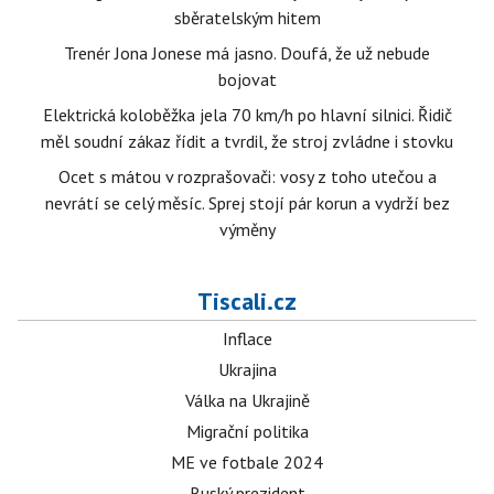
sběratelským hitem
Trenér Jona Jonese má jasno. Doufá, že už nebude
bojovat
Elektrická koloběžka jela 70 km/h po hlavní silnici. Řidič
měl soudní zákaz řídit a tvrdil, že stroj zvládne i stovku
Ocet s mátou v rozprašovači: vosy z toho utečou a
nevrátí se celý měsíc. Sprej stojí pár korun a vydrží bez
výměny
Tiscali.cz
Inflace
Ukrajina
Válka na Ukrajině
Migrační politika
ME ve fotbale 2024
Ruský prezident