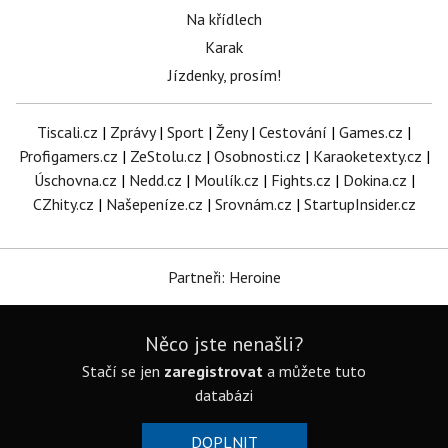
Na křídlech
Karak
Jízdenky, prosím!
Tiscali.cz
|
Zprávy
|
Sport
|
Ženy
|
Cestování
|
Games.cz
|
Profigamers.cz
|
ZeStolu.cz
|
Osobnosti.cz
|
Karaoketexty.cz
|
Úschovna.cz
|
Nedd.cz
|
Moulík.cz
|
Fights.cz
|
Dokina.cz
|
CZhity.cz
|
Našepeníze.cz
|
Srovnám.cz
|
StartupInsider.cz
Partneři: Heroine
Něco jste nenašli?
Stačí se jen
zaregistrovat
a můžete tuto
databázi
DOPLNIT