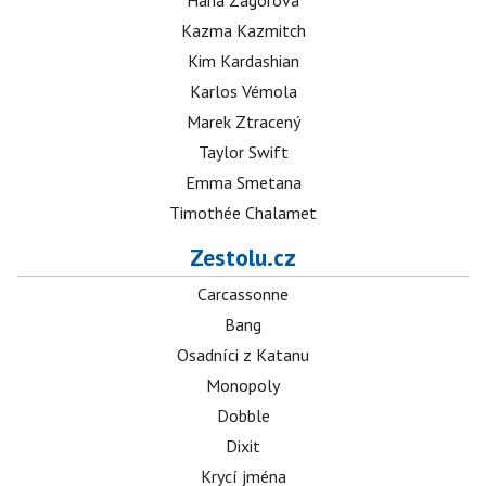
Hana Zagorová
Kazma Kazmitch
Kim Kardashian
Karlos Vémola
Marek Ztracený
Taylor Swift
Emma Smetana
Timothée Chalamet
Zestolu.cz
Carcassonne
Bang
Osadníci z Katanu
Monopoly
Dobble
Dixit
Krycí jména