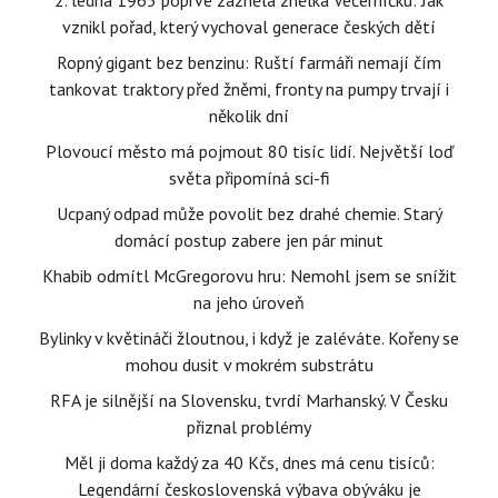
2. ledna 1965 poprvé zazněla znělka Večerníčku: Jak
vznikl pořad, který vychoval generace českých dětí
Ropný gigant bez benzinu: Ruští farmáři nemají čím
tankovat traktory před žněmi, fronty na pumpy trvají i
několik dní
Plovoucí město má pojmout 80 tisíc lidí. Největší loď
světa připomíná sci-fi
Ucpaný odpad může povolit bez drahé chemie. Starý
domácí postup zabere jen pár minut
Khabib odmítl McGregorovu hru: Nemohl jsem se snížit
na jeho úroveň
Bylinky v květináči žloutnou, i když je zaléváte. Kořeny se
mohou dusit v mokrém substrátu
RFA je silnější na Slovensku, tvrdí Marhanský. V Česku
přiznal problémy
Měl ji doma každý za 40 Kčs, dnes má cenu tisíců:
Legendární československá výbava obýváku je