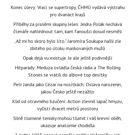
Konec úlevy: Vrací se supertropy, ČHMÚ vydává výstrahu
pro dvanáct krajů
Příběhy za písněmi skupiny Jelen: Jindra Polák nechává
čtenáře nahlédnout tam, kam fanoušci dosud nesměli
„Až mi ho skoro bylo líto." Jaromíra Soukupa našli zle
zbitého po útoku maskovaných mužů
Opak dejá vu existuje. Je ale ještě podivnější
Hitparády: Meduza ovládla česká rádia a The Rolling
Stones se vrátili do albové top desítky
Petr Janda jako Cézar na nosítkách: Oslava narozenin,
jakou Česko ještě nezažilo
Klid od otravného bzučení: Action zlevnil lapač hmyzu,
vyčistí dvacet metrů prostoru
Silně tlumené tenisky mohou tlumit i váš krevní oběh,
ukazuje anatomie chodidla