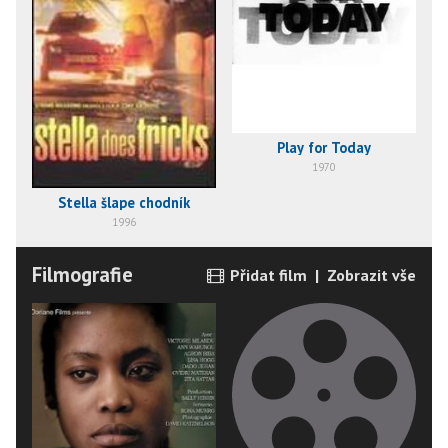
Play for Today
1970
Stella šlape chodník
1996
Filmografie
Přidat film
|
Zobrazit vše