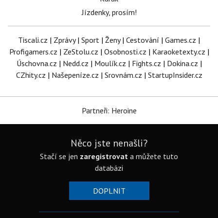
Jízdenky, prosím!
Tiscali.cz
|
Zprávy
|
Sport
|
Ženy
|
Cestování
|
Games.cz
|
Profigamers.cz
|
ZeStolu.cz
|
Osobnosti.cz
|
Karaoketexty.cz
|
Úschovna.cz
|
Nedd.cz
|
Moulík.cz
|
Fights.cz
|
Dokina.cz
|
CZhity.cz
|
Našepeníze.cz
|
Srovnám.cz
|
StartupInsider.cz
Partneři: Heroine
Něco jste nenašli?
Stačí se jen
zaregistrovat
a můžete tuto
databázi
DOPLNIT