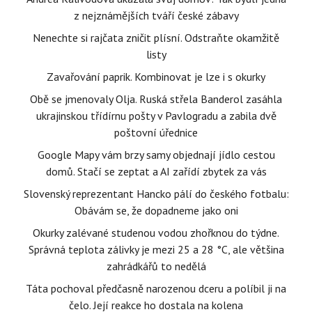
z nejznámějších tváří české zábavy
Nenechte si rajčata zničit plísní. Odstraňte okamžitě
listy
Zavařování paprik. Kombinovat je lze i s okurky
Obě se jmenovaly Olja. Ruská střela Banderol zasáhla
ukrajinskou třídírnu pošty v Pavlogradu a zabila dvě
poštovní úřednice
Google Mapy vám brzy samy objednají jídlo cestou
domů. Stačí se zeptat a AI zařídí zbytek za vás
Slovenský reprezentant Hancko pálí do českého fotbalu:
Obávám se, že dopadneme jako oni
Okurky zalévané studenou vodou zhořknou do týdne.
Správná teplota zálivky je mezi 25 a 28 °C, ale většina
zahrádkářů to nedělá
Táta pochoval předčasně narozenou dceru a políbil ji na
čelo. Její reakce ho dostala na kolena