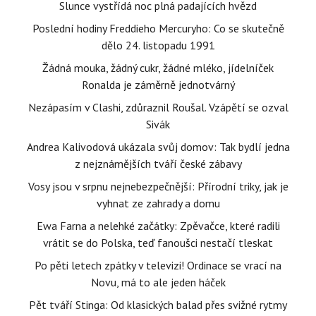
Slunce vystřídá noc plná padajících hvězd
Poslední hodiny Freddieho Mercuryho: Co se skutečně
dělo 24. listopadu 1991
Žádná mouka, žádný cukr, žádné mléko, jídelníček
Ronalda je záměrně jednotvárný
Nezápasím v Clashi, zdůraznil Roušal. Vzápětí se ozval
Sivák
Andrea Kalivodová ukázala svůj domov: Tak bydlí jedna
z nejznámějších tváří české zábavy
Vosy jsou v srpnu nejnebezpečnější: Přírodní triky, jak je
vyhnat ze zahrady a domu
Ewa Farna a nelehké začátky: Zpěvačce, které radili
vrátit se do Polska, teď fanoušci nestačí tleskat
Po pěti letech zpátky v televizi! Ordinace se vrací na
Novu, má to ale jeden háček
Pět tváří Stinga: Od klasických balad přes svižné rytmy