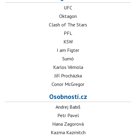
UFC
Oktagon
Clash of The Stars
PFL
KSW
I am Figter
Sumó
Karlos Vémola
Jiří Procházka
Conor McGregor
Osobnosti.cz
Andrej Babiš
Petr Pavel
Hana Zagorová
Kazma Kazmitch