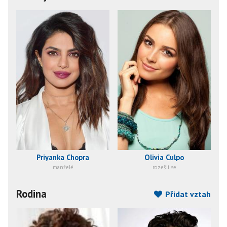
Priyanka Chopra
Olivia Culpo
manželé
rozešli se
Rodina
Přidat vztah