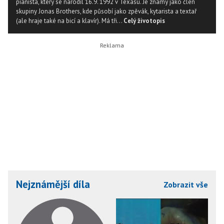
pianista, který se narodil 16.9. 1992 v Texasu. Je známý jako člen
skupiny Jonas Brothers, kde působí jako zpěvák, kytarista a textař
(ale hraje také na bicí a klavír). Má tři...
Celý životopis
Nejznámější díla
Zobrazit vše