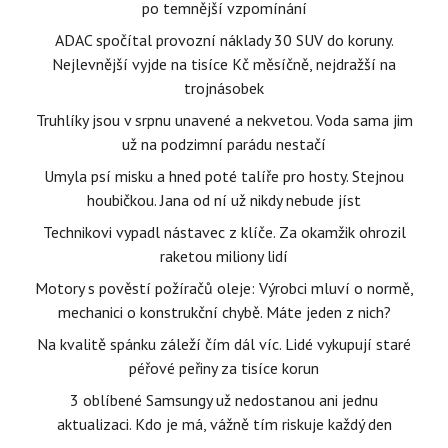
po temnější vzpomínání
ADAC spočítal provozní náklady 30 SUV do koruny.
Nejlevnější vyjde na tisíce Kč měsíčně, nejdražší na
trojnásobek
Truhlíky jsou v srpnu unavené a nekvetou. Voda sama jim
už na podzimní parádu nestačí
Umyla psí misku a hned poté talíře pro hosty. Stejnou
houbičkou. Jana od ní už nikdy nebude jíst
Technikovi vypadl nástavec z klíče. Za okamžik ohrozil
raketou miliony lidí
Motory s pověstí požíračů oleje: Výrobci mluví o normě,
mechanici o konstrukční chybě. Máte jeden z nich?
Na kvalitě spánku záleží čím dál víc. Lidé vykupují staré
péřové peřiny za tisíce korun
3 oblíbené Samsungy už nedostanou ani jednu
aktualizaci. Kdo je má, vážně tím riskuje každý den