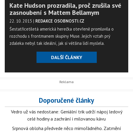
Kate Hudson prozradila, proč zrušila své
zasnoubení s Mattem Bellamym
22. 10. 2015
|
REDAKCE OSOBNOSTI.CZ
Šestatřicetiletá americká herečka otevřeně promluvila o
rozchodu s frontmanem skupiny Muse. Jejich vztah prý
zdaleka nebyl tak ideální, jak si většina lidí myslela.
DALŠÍ ČLÁNKY
Doporučené články
Vedro už vás nedostane: Geniální trik udrží nápoj ledový
celé hodiny a zachrání i milovanou kávu
Srpnová obloha předvede něco mimořádného. Zatmění