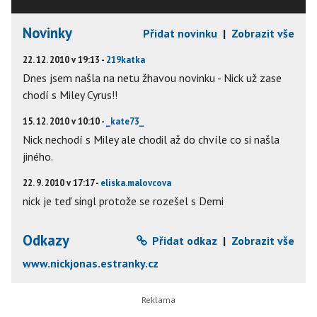
Novinky
Přidat novinku
|
Zobrazit vše
22. 12. 2010 v 19:13 -
219katka
Dnes jsem našla na netu žhavou novinku - Nick už zase
chodí s Miley Cyrus!!
15. 12. 2010 v 10:10 -
_kate73_
Nick nechodí s Miley ale chodil až do chvíle co si našla
jiného.
22. 9. 2010 v 17:17 -
eliska.malovcova
nick je teď singl protože se rozešel s Demi
Odkazy
Přidat odkaz
|
Zobrazit vše
www.nickjonas.estranky.cz