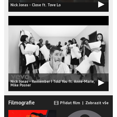
Nick Jonas - Close ft. Tove Lo
Nick Jonas - Remember I Told You ft. Anne-Marie,
S
Mike Posner
M
Filmografie
Přidat film
|
Zobrazit vše