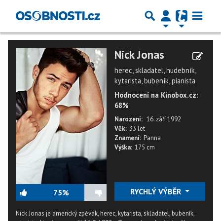
Nick Jonas
herec, skladatel, hudebník,
kytarista, bubeník, pianista
Hodnocení na Kinobox.cz:
68%
Narození:
16. září 1992
Věk:
33 let
Znamení:
Panna
Výška:
175 cm
RYCHLÝ VÝBĚR
75%
Nick Jonas je americký zpěvák, herec, kytarista, skladatel, bubeník,