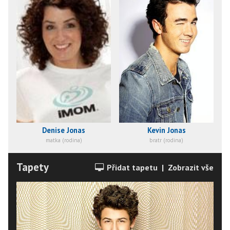
Denise Jonas
Kevin Jonas
matka (rodina)
bratr (rodina)
Tapety
Přidat tapetu
|
Zobrazit vše