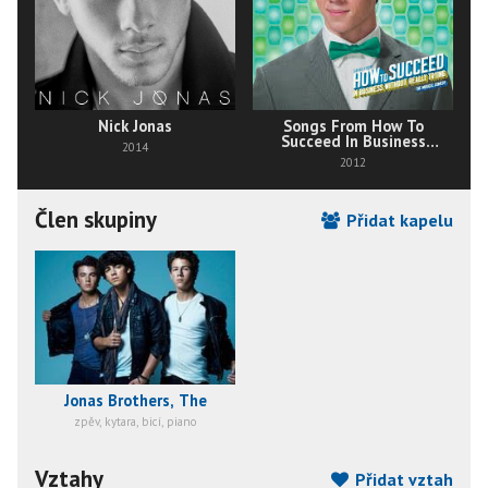
Nick Jonas
Songs From How To
Succeed In Business
2014
Without Really Trying
2012
Člen skupiny
Přidat kapelu
Jonas Brothers, The
zpěv, kytara, bicí, piano
Vztahy
Přidat vztah