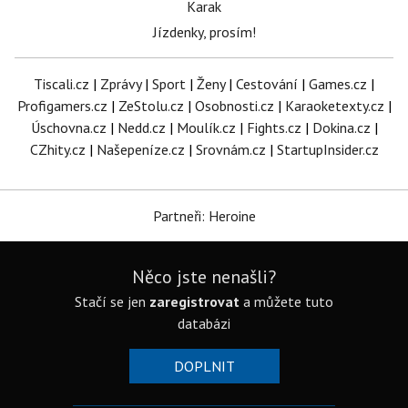
Karak
Jízdenky, prosím!
Tiscali.cz
|
Zprávy
|
Sport
|
Ženy
|
Cestování
|
Games.cz
|
Profigamers.cz
|
ZeStolu.cz
|
Osobnosti.cz
|
Karaoketexty.cz
|
Úschovna.cz
|
Nedd.cz
|
Moulík.cz
|
Fights.cz
|
Dokina.cz
|
CZhity.cz
|
Našepeníze.cz
|
Srovnám.cz
|
StartupInsider.cz
Partneři: Heroine
Něco jste nenašli?
Stačí se jen
zaregistrovat
a můžete tuto
databázi
DOPLNIT