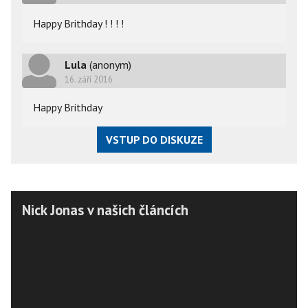
Happy Brithday ! ! ! !
Lula
(anonym)
16. září 2016
Happy Brithday
VSTUP DO DISKUZE
Nick Jonas v našich článcích