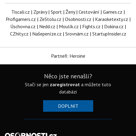
Tiscali.cz
|
Zprávy
|
Sport
|
Ženy
|
Cestování
|
Games.cz
|
Profigamers.cz
|
ZeStolu.cz
|
Osobnosti.cz
|
Karaoketexty.cz
|
Úschovna.cz
|
Nedd.cz
|
Moulík.cz
|
Fights.cz
|
Dokina.cz
|
CZhity.cz
|
Našepeníze.cz
|
Srovnám.cz
|
StartupInsider.cz
Partneři: Heroine
Něco jste nenašli?
Stačí se jen
zaregistrovat
a můžete tuto
databázi
DOPLNIT