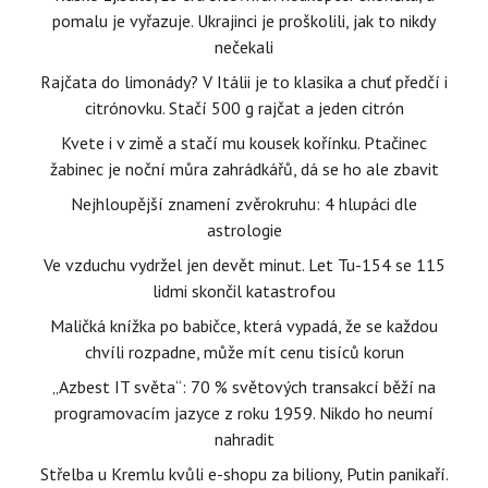
pomalu je vyřazuje. Ukrajinci je proškolili, jak to nikdy
nečekali
Rajčata do limonády? V Itálii je to klasika a chuť předčí i
citrónovku. Stačí 500 g rajčat a jeden citrón
Kvete i v zimě a stačí mu kousek kořínku. Ptačinec
žabinec je noční můra zahrádkářů, dá se ho ale zbavit
Nejhloupější znamení zvěrokruhu: 4 hlupáci dle
astrologie
Ve vzduchu vydržel jen devět minut. Let Tu-154 se 115
lidmi skončil katastrofou
Maličká knížka po babičce, která vypadá, že se každou
chvíli rozpadne, může mít cenu tisíců korun
„Azbest IT světa“: 70 % světových transakcí běží na
programovacím jazyce z roku 1959. Nikdo ho neumí
nahradit
Střelba u Kremlu kvůli e-shopu za biliony, Putin panikaří.