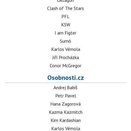
Oktagon
Clash of The Stars
PFL
KSW
I am Figter
Sumó
Karlos Vémola
Jiří Procházka
Conor McGregor
Osobnosti.cz
Andrej Babiš
Petr Pavel
Hana Zagorová
Kazma Kazmitch
Kim Kardashian
Karlos Vémola