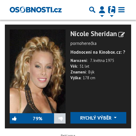
Nicole Sheridan
pornoherečka
Hodnocení na Kinobox.cz: ?
Narození:
7. května 1975
Věk:
51 let
Znamení:
Býk
Výška:
178 cm
RYCHLÝ VÝBĚR
79%