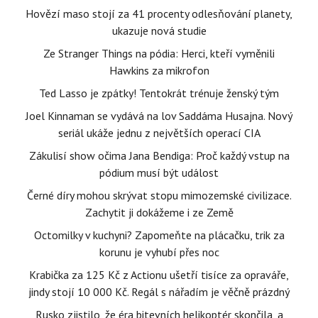
Hovězí maso stojí za 41 procenty odlesňování planety,
ukazuje nová studie
Ze Stranger Things na pódia: Herci, kteří vyměnili
Hawkins za mikrofon
Ted Lasso je zpátky! Tentokrát trénuje ženský tým
Joel Kinnaman se vydává na lov Saddáma Husajna. Nový
seriál ukáže jednu z největších operací CIA
Zákulisí show očima Jana Bendiga: Proč každý vstup na
pódium musí být událost
Černé díry mohou skrývat stopu mimozemské civilizace.
Zachytit ji dokážeme i ze Země
Octomilky v kuchyni? Zapomeňte na plácačku, trik za
korunu je vyhubí přes noc
Krabička za 125 Kč z Actionu ušetří tisíce za opraváře,
jindy stojí 10 000 Kč. Regál s nářadím je věčně prázdný
Rusko zjistilo, že éra bitevních helikoptér skončila, a