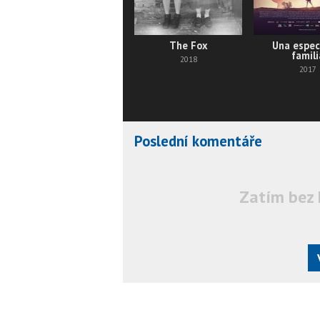
The Fox
Una espec
famili
2018
2017
Poslední komentáře
Zatím bez 