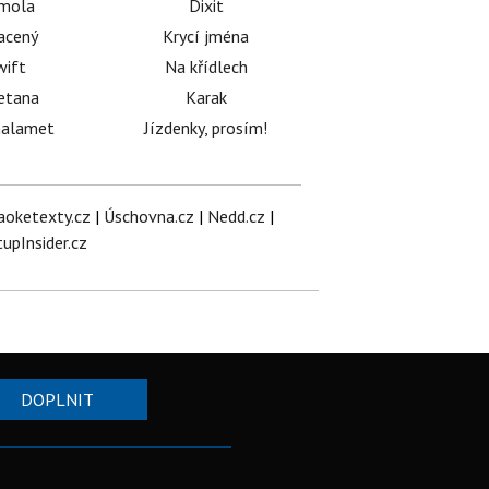
émola
Dixit
acený
Krycí jména
wift
Na křídlech
etana
Karak
halamet
Jízdenky, prosím!
aoketexty.cz
|
Úschovna.cz
|
Nedd.cz
|
tupInsider.cz
DOPLNIT