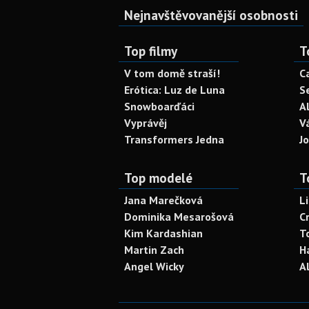
Nejnavštěvovanější osobnosti
Top filmy
T
V tom domě straší!
C
Erótica: Luz de Luna
S
Snowboarďáci
A
Vyprávěj
V
Transformers Jedna
J
Top modelé
T
Jana Marečková
L
Dominika Mesarošová
C
Kim Kardashian
T
Martin Zach
H
Angel Wicky
A