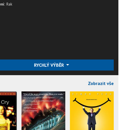
ní:
Rak
RYCHLÝ VÝBĚR
Zobrazit vše