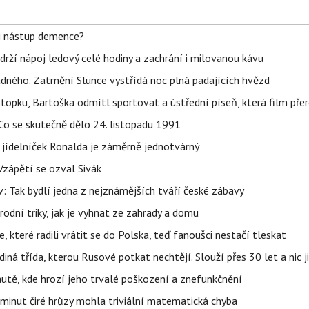
li nástup demence?
udrží nápoj ledový celé hodiny a zachrání i milovanou kávu
ného. Zatmění Slunce vystřídá noc plná padajících hvězd
topku, Bartoška odmítl sportovat a ústřední píseň, která film pře
Co se skutečně dělo 24. listopadu 1991
 jídelníček Ronalda je záměrně jednotvárný
Vzápětí se ozval Sivák
 Tak bydlí jedna z nejznámějších tváří české zábavy
rodní triky, jak je vyhnat ze zahrady a domu
 které radili vrátit se do Polska, teď fanoušci nestačí tleskat
ná třída, kterou Rusové potkat nechtějí. Slouží přes 30 let a nic j
autě, kde hrozí jeho trvalé poškození a znefunkčnění
 minut čiré hrůzy mohla triviální matematická chyba