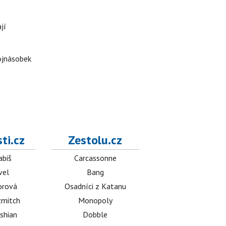
jí
rojnásobek
ti.cz
Zestolu.cz
abiš
Carcassonne
vel
Bang
orová
Osadníci z Katanu
mitch
Monopoly
shian
Dobble