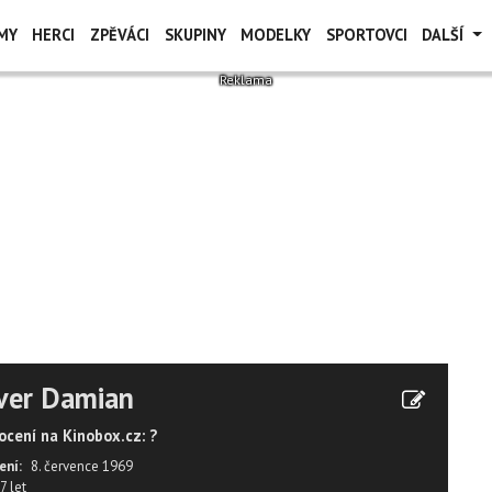
MY
HERCI
ZPĚVÁCI
SKUPINY
MODELKY
SPORTOVCI
DALŠÍ
ver Damian
cení na Kinobox.cz: ?
ení:
8. července 1969
7 let