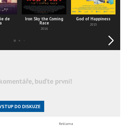
ie de
Iron Sky the Coming
God of Happiness
a
Race
2015
2016
komentáře, buďte první!
VSTUP DO DISKUZE