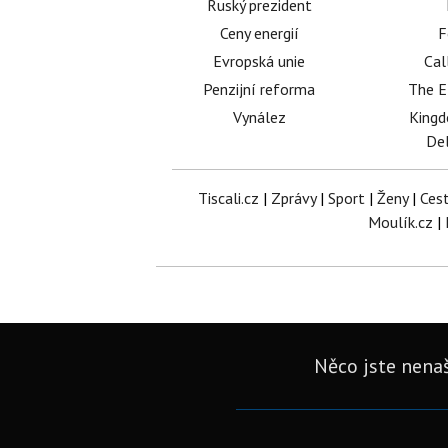
Ruský prezident
Ceny energií
F
Evropská unie
Cal
Penzijní reforma
The E
Vynález
King
Del
Tiscali.cz
|
Zprávy
|
Sport
|
Ženy
|
Ces
Moulík.cz
|
Něco jste nenaš