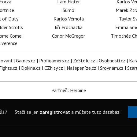
Forza
I am Figter
Karlos V
ortnite
Sumó
Marek Ztr
l of Duty
Karlos Vémola
Taylor S
lder Scrolls
Jiří Procházka
Emma Sm
dome Come:
Conor McGregor
Timothée C
iverence
tování
|
Games.cz
|
Profigamers.cz
|
ZeStolu.cz
|
Osobnosti.cz
|
Kar
Fights.cz
|
Dokina.cz
|
CZhity.cz
|
Našepeníze.cz
|
Srovnám.cz
|
Star
Partneři: Heroine
li?
Stačí se jen
zaregistrovat
a můžete tuto databázi