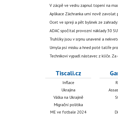
V zácpě ve vedru zapnul topení na max
Aplikace Záchranka umí nově zavolat ps
Ocet ve spreji a pět bylinek ze zahrady
ADAC spočítal provozní náklady 30 SUV 
Truhlíky jsou v srpnu unavené a nekve
Umyla psí misku a hned poté talíře pro 
Technikovi vypadl nástavec z klíče. Za 
Tiscali.cz
Ga
Inflace
R
Ukrajina
Assas
Válka na Ukrajině
S
Migrační politika
ME ve fotbale 2024
D