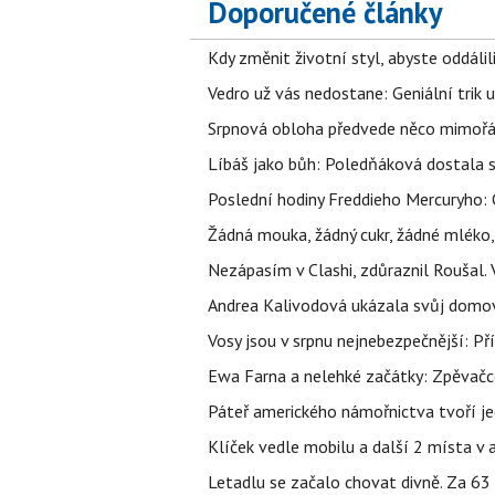
Doporučené články
Kdy změnit životní styl, abyste oddáli
Vedro už vás nedostane: Geniální trik 
Srpnová obloha předvede něco mimořád
Líbáš jako bůh: Poledňáková dostala s
Poslední hodiny Freddieho Mercuryho: 
Žádná mouka, žádný cukr, žádné mléko,
Nezápasím v Clashi, zdůraznil Roušal. 
Andrea Kalivodová ukázala svůj domov:
Vosy jsou v srpnu nejnebezpečnější: Pří
Ewa Farna a nelehké začátky: Zpěvačce,
Páteř amerického námořnictva tvoří jedi
Klíček vedle mobilu a další 2 místa v 
Letadlu se začalo chovat divně. Za 63