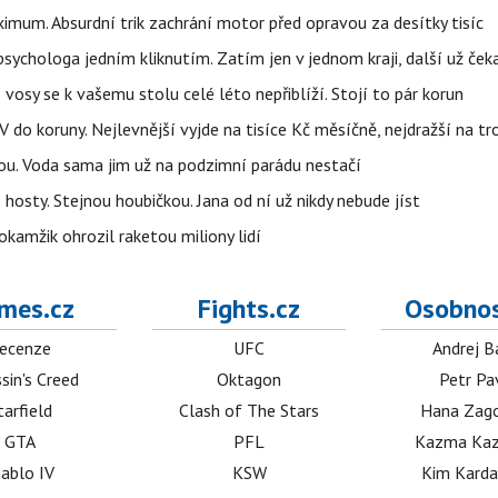
imum. Absurdní trik zachrání motor před opravou za desítky tisíc
ychologa jedním kliknutím. Zatím jen v jednom kraji, další už čeka
: vosy se k vašemu stolu celé léto nepřiblíží. Stojí to pár korun
do koruny. Nejlevnější vyjde na tisíce Kč měsíčně, nejdražší na t
tou. Voda sama jim už na podzimní parádu nestačí
hosty. Stejnou houbičkou. Jana od ní už nikdy nebude jíst
okamžik ohrozil raketou miliony lidí
mes.cz
Fights.cz
Osobnos
ecenze
UFC
Andrej B
sin's Creed
Oktagon
Petr Pa
tarfield
Clash of The Stars
Hana Zag
GTA
PFL
Kazma Kaz
iablo IV
KSW
Kim Karda