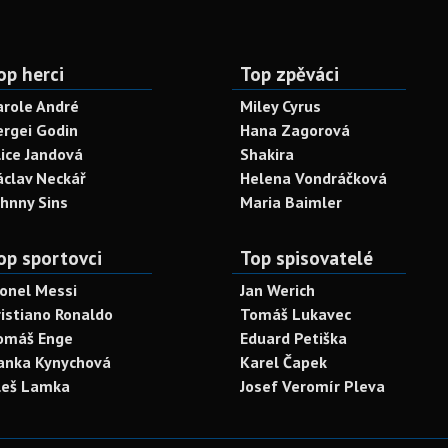
op herci
Top zpěváci
arole André
Miley Cyrus
ergei Godin
Hana Zagorová
lice Jandová
Shakira
áclav Neckář
Helena Vondráčková
ohnny Sins
Maria Baimler
op sportovci
Top spisovatelé
ionel Messi
Jan Werich
ristiano Ronaldo
Tomáš Lukavec
omáš Enge
Eduard Petiška
anka Kynychová
Karel Čapek
leš Lamka
Josef Veromír Pleva