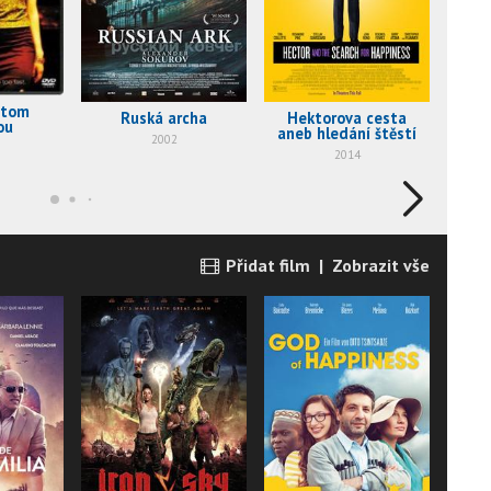
 tom
Ruská archa
Hektorova cesta
Iron
ou
aneb hledání štěstí
2002
2014
Přidat film
|
Zobrazit vše