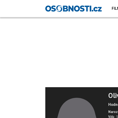
FIL
Oli
Hodno
Naroz
Věk:
5