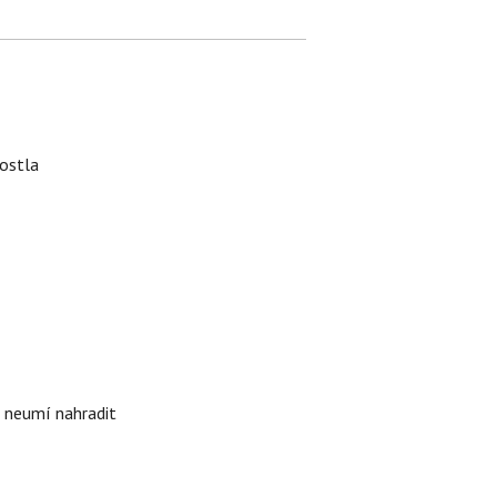
rostla
i neumí nahradit