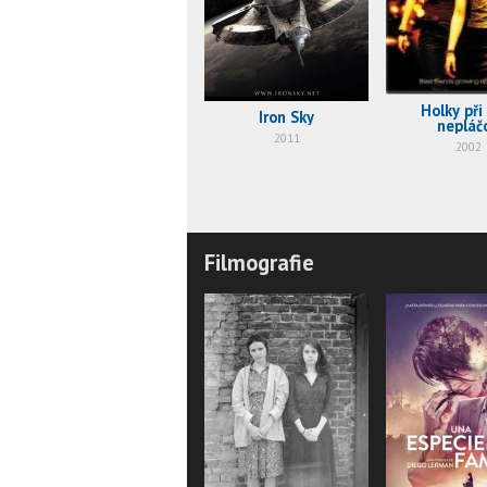
Holky při
Iron Sky
nepláč
2011
2002
Filmografie