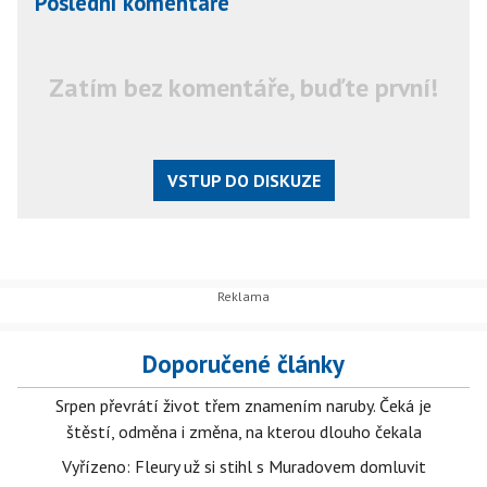
Poslední komentáře
Zatím bez komentáře, buďte první!
VSTUP DO DISKUZE
Doporučené články
Srpen převrátí život třem znamením naruby. Čeká je
štěstí, odměna i změna, na kterou dlouho čekala
Vyřízeno: Fleury už si stihl s Muradovem domluvit