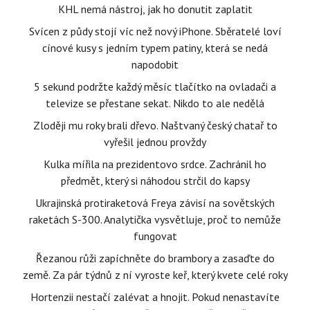
KHL nemá nástroj, jak ho donutit zaplatit
Svícen z půdy stojí víc než nový iPhone. Sběratelé loví
cínové kusy s jedním typem patiny, která se nedá
napodobit
5 sekund podržte každý měsíc tlačítko na ovladači a
televize se přestane sekat. Nikdo to ale nedělá
Zloději mu roky brali dřevo. Naštvaný český chatař to
vyřešil jednou provždy
Kulka mířila na prezidentovo srdce. Zachránil ho
předmět, který si náhodou strčil do kapsy
Ukrajinská protiraketová Freya závisí na sovětských
raketách S-300. Analytička vysvětluje, proč to nemůže
fungovat
Řezanou růži zapíchněte do brambory a zasaďte do
země. Za pár týdnů z ní vyroste keř, který kvete celé roky
Hortenzii nestačí zalévat a hnojit. Pokud nenastavíte