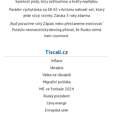
kyselost půdy, listy zežloutnou a květy nepřijdou
Parádní vychytávka za 68 Kč v Actionu nahradí set, který
jinde stojí stovky. Záruka 3 roky zdarma
„Buď porazíme celý Západ, nebo přestaneme existovat.“
Putinův neonacistický ideolog přiznal, že Rusko nemá
kam couvnout
Tiscali.cz
Inflace
Ukrajina
Válka na Ukrajině
Migrační politika
ME ve fotbale 2024
Ruský prezident
Ceny energií
Evropská unie