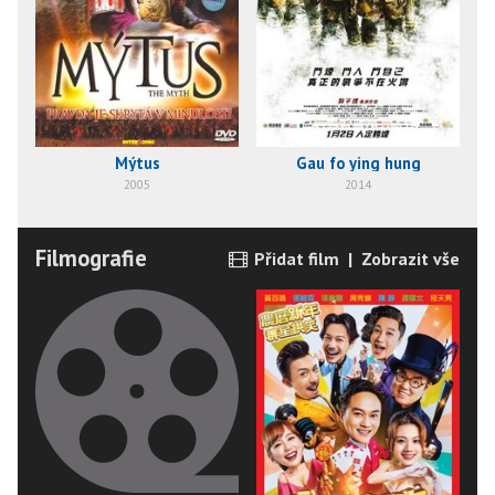
Mýtus
Gau fo ying hung
2005
2014
Filmografie
Přidat film
|
Zobrazit vše