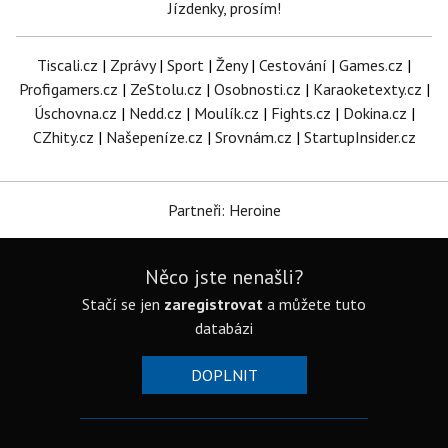
Jízdenky, prosím!
Tiscali.cz
|
Zprávy
|
Sport
|
Ženy
|
Cestování
|
Games.cz
|
Profigamers.cz
|
ZeStolu.cz
|
Osobnosti.cz
|
Karaoketexty.cz
|
Úschovna.cz
|
Nedd.cz
|
Moulík.cz
|
Fights.cz
|
Dokina.cz
|
CZhity.cz
|
Našepeníze.cz
|
Srovnám.cz
|
StartupInsider.cz
Partneři: Heroine
Něco jste nenašli?
Stačí se jen
zaregistrovat
a můžete tuto
databázi
DOPLNIT