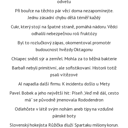
odvetu
Při bouřce na těchto pár věcí doma nezapomínejte.
Jednu zásadní chybu dělá téměř každý
Cukr, který stojí na špatné straně, pomáhá nádoru. Vědci
odhalili nebezpečnou roli fruktózy
Byl to rozlučkový zápas, okomentoval promotér
budoucnost hvězdy Oktagonu
Chlapec snědl sýr a zemřel. Mohla za to běžná bakterie
Barbaři nebyli primitivní, ale sofistikovaní. Historii totiž
psali vítězové
AI napadla další firmu. K incidentu došlo u Mety
Pavel Bobek a jeho největší hit: Píseň „Veď mě dál, cesto
má“ se původně jmenovala Rododendron
Odlehčete v létě svým nohám aneb tipy na vzdušné
pánské boty
Slovenský hokejista Růžička dluží Spartaku miliony korun.