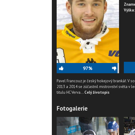
Zname
Výška:
97%
Pavel Francouz je český hokejový brankář. V s
2013 a 2014 se zúčastnil mistrovství světa v le
titulu HC Verva...
Celý životopis
Fotogalerie