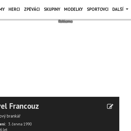
MY
HERCI
ZPĚVÁCI
SKUPINY
MODELKY
SPORTOVCI
DALŠÍ
el Francouz
ový brankář
ení:
3. června 1990
6 let