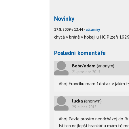
Novinky
17. 8. 2009 v 12:44 -
ali.amiry
chytá v bráně v hokeji u HC Plzeň 192
Poslední komentáře
Bobr/adam
(anonym)
21. prosince 2015
Ahoj Franciku mam 1dotaz v jakim t
lucka
(anonym)
29. dubna 2015
Ahoj Pavle prosím neodcházej do Rus
Jsi ten nejlepší brankář a mám tě m