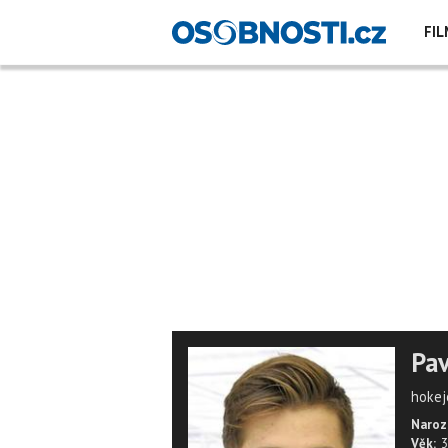
FIL
Pav
hokej
Naroz
Věk:
3