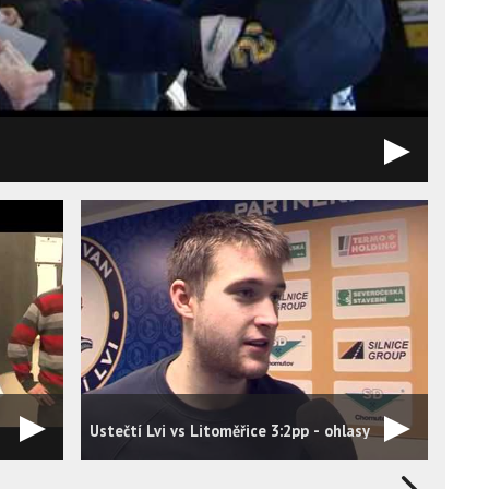
Ústečtí Lvi vs Litoměřice 3:2pp - ohlasy
Pave