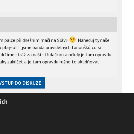
ím palce při dnešním mači na Slávii
Nahecuj ty naše
lo play-off ,jsme banda pravidelných fanoušků co si
 držíme stráž za naší střídačkou a někdy je tam opravdu
 kluky zakřičet a je tam opravdu rušno to uklidňovat
VSTUP DO DISKUZE
ích