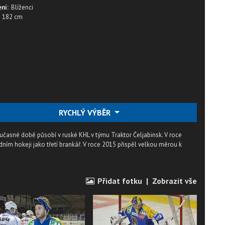
ní:
Blíženci
182 cm
RYCHLÝ VÝBĚR
oučasné době působí v ruské KHL v týmu Traktor Čeljabinsk. V roce
dním hokeji jako třetí brankář. V roce 2015 přispěl velkou měrou k
Přidat fotku
|
Zobrazit vše