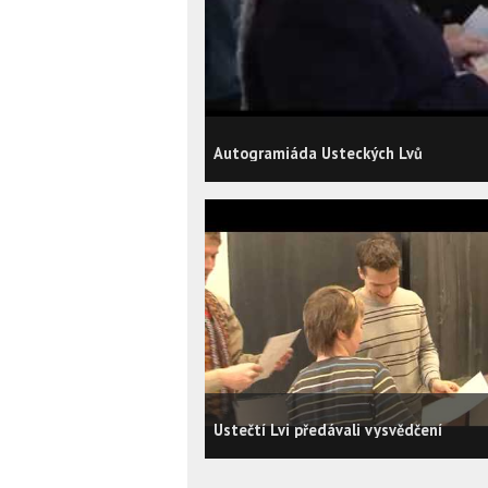
Autogramiáda Ústeckých Lvů
Ústečtí Lvi předávali vysvědčení