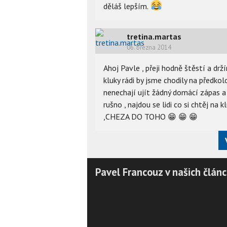
děláš lepším.
tretina.martas
06. března 2014
Ahoj Pavle , přeji hodně štěstí a drž
kluky rádi by jsme chodily na předko
nenechají ujít žádný domácí zápas a
rušno , najdou se lidi co si chtěj na
,CHEZA DO TOHO
😁
😁
😁
Pavel Francouz v našich článc