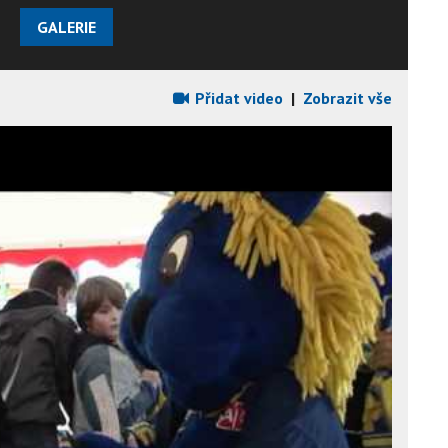
GALERIE
Přidat video
|
Zobrazit vše