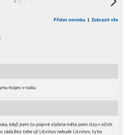
Přidat novinku
|
Zobrazit vše
9
ymu hrajes v rusku
ka, když jsem to poprvé slyšela měla jsem slzy v očích.
oc ráda.Bez tebe už Litvínov nebude Litvínov, ty ho