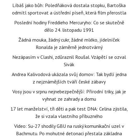
Líbáš jako bůh: Poledňáková dostala stopku, Bartoška
odmítl sportovat a ústřední píseň, která film přerostla
Poslední hodiny Freddieho Mercuryho: Co se skutečně
dělo 24. listopadu 1991
Žádná mouka, žádný cukr, žádné mléko, jídelníček
Ronalda je záměrně jednotvárný
Nezápasím v Clashi, zdůraznil Roušal. Vzápětí se ozval
Sivák
Andrea Kalivodová ukázala svůj domov: Tak bydlí jedna
z nejznámějších tváří české zábavy
Vosy jsou v srpnu nejnebezpečnější: Přírodní triky, jak je
vyhnat ze zahrady a domu
17 let manželství, tři děti a pak test DNA: Celina zjistila,
že si vzala vlastního příbuzného
Video: Su-27 shodily GBU na ruský komunikační uzel v
Bachmutu. Po mohutné detonaci přestala základna