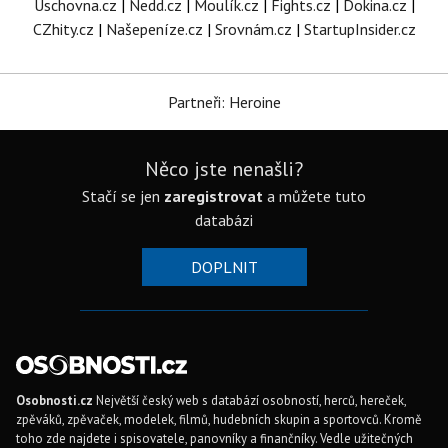
Úschovna.cz
|
Nedd.cz
|
Moulík.cz
|
Fights.cz
|
Dokina.cz
|
CZhity.cz
|
Našepeníze.cz
|
Srovnám.cz
|
StartupInsider.cz
Partneři: Heroine
Něco jste nenašli?
Stačí se jen
zaregistrovat
a můžete tuto
databázi
DOPLNIT
Osobnosti.cz
Největší český web s databází osobností, herců, hereček,
zpěváků, zpěvaček, modelek, filmů, hudebních skupin a sportovců. Kromě
toho zde najdete i spisovatele, panovníky a finančníky. Vedle užitečných