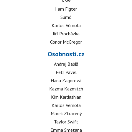
KSW
I am Figter
Sumó
Karlos Vémola
Jiří Procházka
Conor McGregor
Osobnosti.cz
Andrej Babiš
Petr Pavel
Hana Zagorová
Kazma Kazmitch
Kim Kardashian
Karlos Vémola
Marek Ztracený
Taylor Swift
Emma Smetana