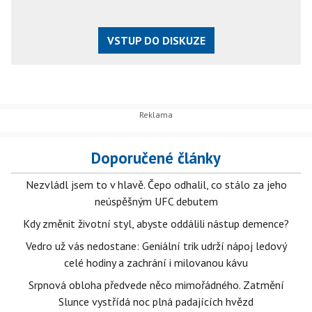
VSTUP DO DISKUZE
Doporučené články
Nezvládl jsem to v hlavě. Čepo odhalil, co stálo za jeho
neúspěšným UFC debutem
Kdy změnit životní styl, abyste oddálili nástup demence?
Vedro už vás nedostane: Geniální trik udrží nápoj ledový
celé hodiny a zachrání i milovanou kávu
Srpnová obloha předvede něco mimořádného. Zatmění
Slunce vystřídá noc plná padajících hvězd