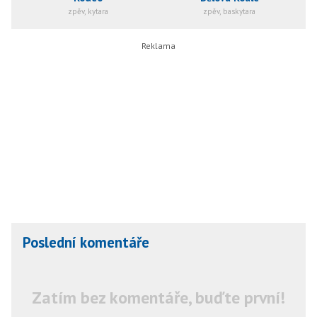
zpěv, kytara
zpěv, baskytara
Poslední komentáře
Zatím bez komentáře, buďte první!