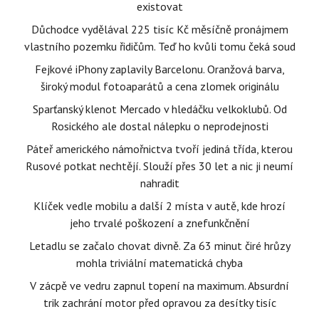
existovat
Důchodce vydělával 225 tisíc Kč měsíčně pronájmem
vlastního pozemku řidičům. Teď ho kvůli tomu čeká soud
Fejkové iPhony zaplavily Barcelonu. Oranžová barva,
široký modul fotoaparátů a cena zlomek originálu
Sparťanský klenot Mercado v hledáčku velkoklubů. Od
Rosického ale dostal nálepku o neprodejnosti
Páteř amerického námořnictva tvoří jediná třída, kterou
Rusové potkat nechtějí. Slouží přes 30 let a nic ji neumí
nahradit
Klíček vedle mobilu a další 2 místa v autě, kde hrozí
jeho trvalé poškození a znefunkčnění
Letadlu se začalo chovat divně. Za 63 minut čiré hrůzy
mohla triviální matematická chyba
V zácpě ve vedru zapnul topení na maximum. Absurdní
trik zachrání motor před opravou za desítky tisíc