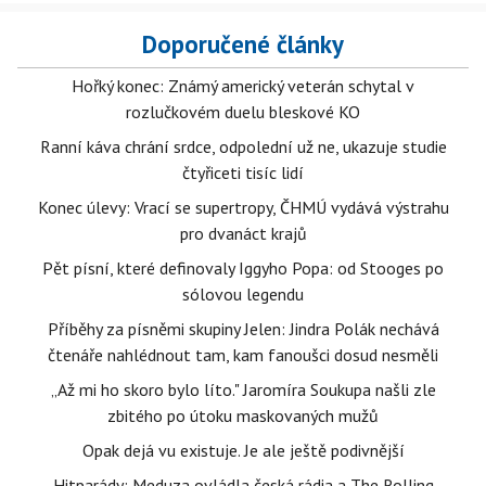
Doporučené články
Hořký konec: Známý americký veterán schytal v
rozlučkovém duelu bleskové KO
Ranní káva chrání srdce, odpolední už ne, ukazuje studie
čtyřiceti tisíc lidí
Konec úlevy: Vrací se supertropy, ČHMÚ vydává výstrahu
pro dvanáct krajů
Pět písní, které definovaly Iggyho Popa: od Stooges po
sólovou legendu
Příběhy za písněmi skupiny Jelen: Jindra Polák nechává
čtenáře nahlédnout tam, kam fanoušci dosud nesměli
„Až mi ho skoro bylo líto." Jaromíra Soukupa našli zle
zbitého po útoku maskovaných mužů
Opak dejá vu existuje. Je ale ještě podivnější
Hitparády: Meduza ovládla česká rádia a The Rolling