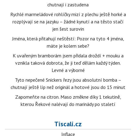
chutnají i zastudena
Rychlé marmeládové rohlíčky mizí z plechu ještě horké a
rozplývají se na jazyku – žádné kynutí a na těsto stačí
jen šest surovin
Jména, která přitahují neštěstí: Pozor na tyto 4 jména,
máte je kolem sebe?
K uvařeným bramborám jsem přidala droždí + mouku a
vznikla taková dobrota, že ji teď dělám každý týden.
Levné a výborné
Tyto nepečené Snickers řezy jsou absolutní bomba –
chutnají ještě líp než originál a hotové jsou do 15 minut
Zapomeňte na citron. Maso změkne díky 1 tekutině,
kterou Řekové nalévají do marinády po staletí
Tiscali.cz
Inflace