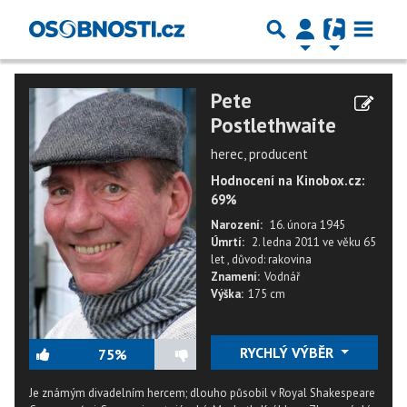
Pete
Postlethwaite
herec, producent
Hodnocení na Kinobox.cz:
69%
Narození:
16. února 1945
Úmrtí:
2. ledna 2011
ve věku
65
let
,
důvod: rakovina
Znamení:
Vodnář
Výška:
175 cm
RYCHLÝ VÝBĚR
75%
Je známým divadelním hercem; dlouho působil v Royal Shakespeare