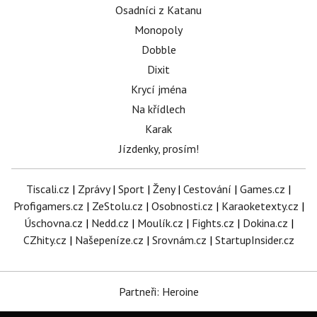
Osadníci z Katanu
Monopoly
Dobble
Dixit
Krycí jména
Na křídlech
Karak
Jízdenky, prosím!
Tiscali.cz
|
Zprávy
|
Sport
|
Ženy
|
Cestování
|
Games.cz
|
Profigamers.cz
|
ZeStolu.cz
|
Osobnosti.cz
|
Karaoketexty.cz
|
Úschovna.cz
|
Nedd.cz
|
Moulík.cz
|
Fights.cz
|
Dokina.cz
|
CZhity.cz
|
Našepeníze.cz
|
Srovnám.cz
|
StartupInsider.cz
Partneři: Heroine