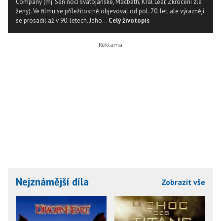
Company (mj. Sen noci svatojánské, Macbeth, Král Lear, Zkrocení zlé
ženy). Ve filmu se příležitostně objevoval od pol. 70. let, ale výrazněji
se prosadil až v 90. letech. Jeho...
Celý životopis
Nejznámější díla
Zobrazit vše