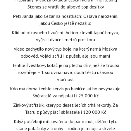
Stones se vrátili do albové top desítky
Petr Janda jako Cézar na nosítkách: Oslava narozenin,
jakou Česko ještě nezažilo
Klid od otravného bzučení: Action zlevnil lapač hmyzu,
vyčistí dvacet metrů prostoru
Video zachytilo nový typ boje, na který nemá Moskva
odpověď. Vojáci střílí i z pušek, ale jsou marní
Tenhle švestkový koláč je na plechu dřív, než se trouba
rozehřeje – 1 surovina navíc dodá těstu úžasnou
vláčnost
Kdo má doma tenhle servis po babičce, ať ho nevyhazuje.
Sběratelé za něj platí i 25 000 Kč
Zinkový střízlík, který po desetiletích trhá rekordy. Za
Tatru z půdy platí sběratelé i 120 000 Kč
Když potřebuji mít uvařeno do pár minut, dělám tyto
slané palačinky z trouby – rodina je miluje a skvěle