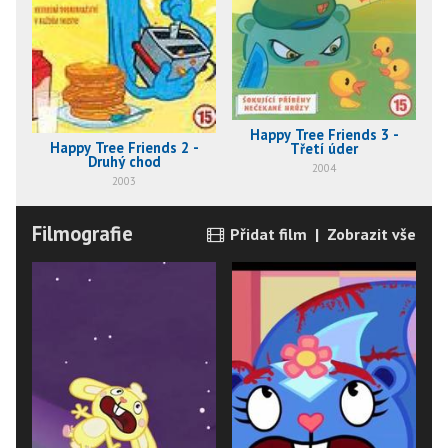
Happy Tree Friends 3 -
Happy Tree Friends 2 -
Třetí úder
Druhý chod
2004
2003
Filmografie
Přidat film
|
Zobrazit vše