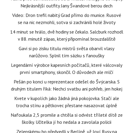
Nejkrásnější outfity Jany Švandové berou dech
Video: Dron trefil nabitý Grad přímo do munice. Rusové
se na nic nezmohli, sotva si zachránili holé životy
14 minut se hrálo, dvě hodiny se čekalo. Salcburk rozhodl
v 88. minutě zápas, který připomínal brouzdaliště
Gavi si po zisku titulu mistrů světa obarvil vlasy
narůžovo. Splnil tím sázku s fanoušky
Legendární výrobce kapesních počítačů, které válcovaly
první smartphony, skončil. O důvodech ale mlčí
Pešán po konci u reprezentace odešel do Švýcarska. S
druhým titulem říká: Nechci svatbu ani pohřeb, jen hokej
Kvete v kupolích jako žádná jiná pokojovka. Stačí ale
trocha stínu a pětkovec přestane nasazovat úplně
Nafoukala 2,5 promile a chtěla si odvést tříleté dítě ze
školky. Učitelka jí ho nedala a zavolala policii
Zelenskému ho předvedli v Berlíně, už loví Rusy na