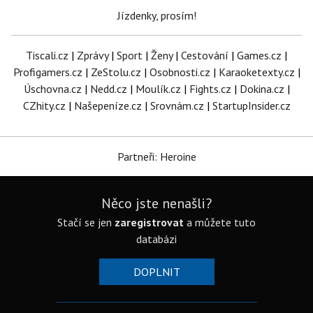
Jízdenky, prosím!
Tiscali.cz
|
Zprávy
|
Sport
|
Ženy
|
Cestování
|
Games.cz
|
Profigamers.cz
|
ZeStolu.cz
|
Osobnosti.cz
|
Karaoketexty.cz
|
Úschovna.cz
|
Nedd.cz
|
Moulík.cz
|
Fights.cz
|
Dokina.cz
|
CZhity.cz
|
Našepeníze.cz
|
Srovnám.cz
|
StartupInsider.cz
Partneři: Heroine
Něco jste nenašli?
Stačí se jen
zaregistrovat
a můžete tuto
databázi
DOPLNIT