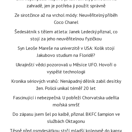
zahradě, jen je potřeba ji použít správně
Ze sirotčince až na vrchol módy: Neuvěřitelný příběh
Coco Chanel
Šedesátník s tělem atleta: Janek Ledecký přiznal, co
stojí za jeho neuvěřitelnou fyzičkou
Syn Leoše Mareše na univerzitě v USA: Kolik stojí
Jakubovo studium na Floridě?
Ukrajinští vědci pozorovali u Měsíce UFO. Hovoří o
vyspělé technologii
Kronika sériových vrahů: Nenápadný dělník zabil desítky
žen. Policii unikal téměř 20 let
Fascinující i nebezpečná. U pobřeží Chorvatska udeřila
mořská smršť
Do zápasu jsem šel po kalbě, přiznal BKFC šampion ve
službách Oktagonu
Těsně před osmdesátkou strčí mladší kolegyně do kapsy.