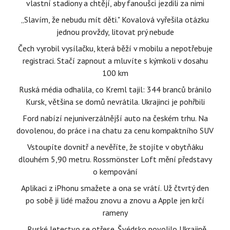
vlastní stadiony a chtějí, aby fanoušci jezdili za nimi
„Slavím, že nebudu mít děti." Kovalová vyřešila otázku
jednou provždy, litovat prý nebude
Čech vyrobil vysílačku, která běží v mobilu a nepotřebuje
registraci. Stačí zapnout a mluvíte s kýmkoli v dosahu
100 km
Ruská média odhalila, co Kreml tajil: 344 branců bránilo
Kursk, většina se domů nevrátila. Ukrajinci je pohřbili
Ford nabízí nejuniverzálnější auto na českém trhu. Na
dovolenou, do práce i na chatu za cenu kompaktního SUV
Vstoupíte dovnitř a nevěříte, že stojíte v obytňáku
dlouhém 5,90 metru. Rossmönster Loft mění představy
o kempování
Aplikaci z iPhonu smažete a ona se vrátí. Už čtvrtý den
po sobě ji lidé mažou znovu a znovu a Apple jen krčí
rameny
„Ruské letectvo se otřese. Švédsko povolilo Ukrajině