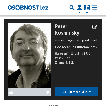
Peter
Kosminsky
scénárista, režisér, producent
Hodnocení na Kinobox.cz: ?
Narození:
21. dubna 1956
Věk:
70 let
Znamení:
Býk
RYCHLÝ VÝBĚR