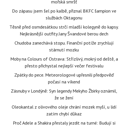
mořská smršť
Do zápasu jsem šel po kalbě, přiznal BKFC šampion ve
službách Oktagonu
Těsně před osmdesátkou strčí mladší kolegyně do kapsy.
Nejkrásnější outfity Jany Švandové berou dech
Chudoba zanechává stopu. Finanční potíže zrychlují
stárnutí mozku
Moby na Colours of Ostrava: Střízlivý, mokrý od deště, a
přesto přichystal nejlepší večer festivalu
Zpátky do pece. Meteorologové upřesnili předpověď
počasí na víkend
Zásnuby v Londýně: Syn legendy Mekyho Žbirky oznámil,
že se žení
Oleokantal z olivového oleje chrání mozek myší, u lidí
zatím chybí důkaz
Proč Adele a Shakira přestaly jezdit na turné: Budují si