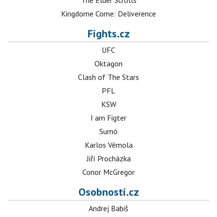
The Elder Scrolls
Kingdome Come: Deliverence
Fights.cz
UFC
Oktagon
Clash of The Stars
PFL
KSW
I am Figter
Sumó
Karlos Vémola
Jiří Procházka
Conor McGregor
Osobnosti.cz
Andrej Babiš