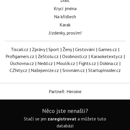
Dixit
Krycí jména
Na křídlech
Karak
Jízdenky, prosím!
Tiscali.cz
|
Zprávy
|
Sport
|
Ženy
|
Cestování
|
Games.cz
|
Profigamers.cz
|
ZeStolu.cz
|
Osobnosti.cz
|
Karaoketexty.cz
|
Úschovna.cz
|
Nedd.cz
|
Moulík.cz
|
Fights.cz
|
Dokina.cz
|
CZhity.cz
|
Našepeníze.cz
|
Srovnám.cz
|
StartupInsider.cz
Partneři: Heroine
Něco jste nenašli?
Stačí se jen
zaregistrovat
a můžete tuto
databázi