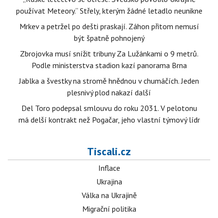
používat Meteory.“ Střely, kterým žádné letadlo neunikne
Mrkev a petržel po dešti praskají. Záhon přitom nemusí
být špatně pohnojený
Zbrojovka musí snížit tribuny Za Lužánkami o 9 metrů.
Podle ministerstva stadion kazí panorama Brna
Jablka a švestky na stromě hnědnou v chumáčích. Jeden
plesnivý plod nakazí další
Del Toro podepsal smlouvu do roku 2031. V pelotonu
má delší kontrakt než Pogačar, jeho vlastní týmový lídr
Tiscali.cz
Inflace
Ukrajina
Válka na Ukrajině
Migrační politika