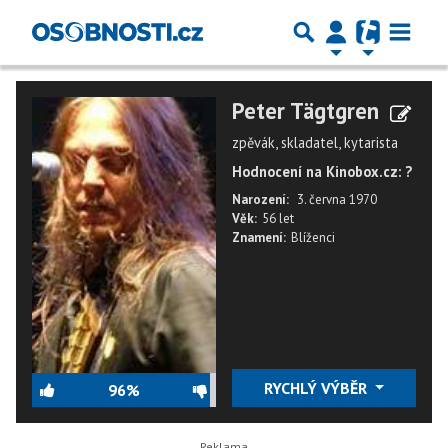
Peter Tägtgren
zpěvák, skladatel, kytarista
Hodnocení na Kinobox.cz: ?
Narození:
3. června 1970
Věk:
56 let
Znamení:
Blíženci
RYCHLÝ VÝBĚR
96%