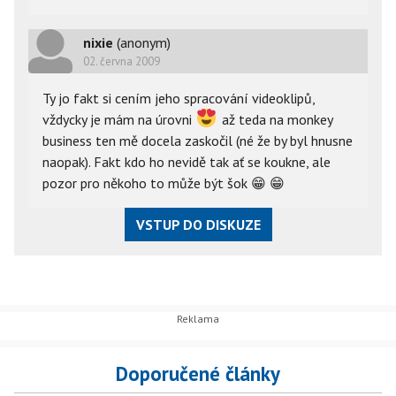
nixie
(anonym)
02. června 2009
Ty jo fakt si cením jeho spracování videoklipů,
vždycky je mám na úrovni
až teda na monkey
business ten mě docela zaskočil (né že by byl hnusne
naopak). Fakt kdo ho nevidě tak ať se koukne, ale
pozor pro někoho to může být šok
😁
😁
VSTUP DO DISKUZE
Doporučené články