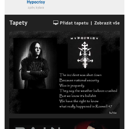
Hypocrisy
zpěv, kytara
Tapety
Přidat tapetu
|
Zobrazit vše