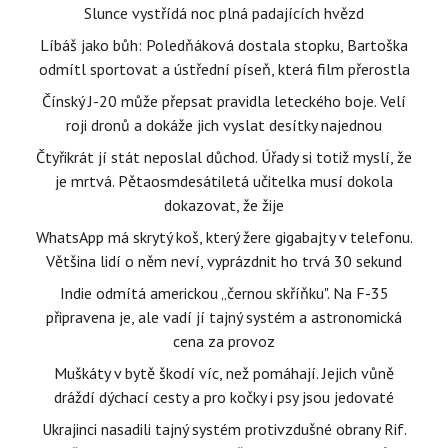
Slunce vystřídá noc plná padajících hvězd
Líbáš jako bůh: Poledňáková dostala stopku, Bartoška
odmítl sportovat a ústřední píseň, která film přerostla
Čínský J-20 může přepsat pravidla leteckého boje. Velí
roji dronů a dokáže jich vyslat desítky najednou
Čtyřikrát jí stát neposlal důchod. Úřady si totiž myslí, že
je mrtvá. Pětaosmdesátiletá učitelka musí dokola
dokazovat, že žije
WhatsApp má skrytý koš, který žere gigabajty v telefonu.
Většina lidí o něm neví, vyprázdnit ho trvá 30 sekund
Indie odmítá americkou „černou skříňku". Na F-35
připravena je, ale vadí jí tajný systém a astronomická
cena za provoz
Muškáty v bytě škodí víc, než pomáhají. Jejich vůně
dráždí dýchací cesty a pro kočky i psy jsou jedovaté
Ukrajinci nasadili tajný systém protivzdušné obrany Rif.