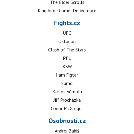
The Elder Scrolls
Kingdome Come: Deliverence
Fights.cz
UFC
Oktagon
Clash of The Stars
PFL
KSW
I am Figter
Sumó
Karlos Vémola
Jiří Procházka
Conor McGregor
Osobnosti.cz
Andrej Babiš