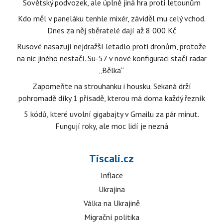
Sovětský podvozek, ale úplně jiná hra proti letounům
Kdo měl v paneláku tenhle mixér, záviděl mu celý vchod.
Dnes za něj sběratelé dají až 8 000 Kč
Rusové nasazují nejdražší letadlo proti dronům, protože
na nic jiného nestačí. Su-57 v nové konfiguraci stačí radar
„Bělka“
Zapomeňte na strouhanku i housku. Sekaná drží
pohromadě díky 1 přísadě, kterou má doma každý řezník
5 kódů, které uvolní gigabajty v Gmailu za pár minut.
Fungují roky, ale moc lidí je nezná
Tiscali.cz
Inflace
Ukrajina
Válka na Ukrajině
Migrační politika