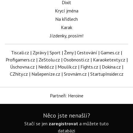
Dixit
Krycí jména
Na křídlech
Karak
Jízdenky, prosím!
Tiscali.cz
|
Zprávy
|
Sport
|
Ženy
|
Cestování
|
Games.cz
|
Profigamers.cz
|
ZeStolu.cz
|
Osobnosti.cz
|
Karaoketexty.cz
|
Úschovna.cz
|
Nedd.cz
|
Moulík.cz
|
Fights.cz
|
Dokina.cz
|
CZhity.cz
|
Našepeníze.cz
|
Srovnám.cz
|
StartupInsider.cz
Partneři: Heroine
Něco jste nenašli?
Stačí se jen
zaregistrovat
a můžete tuto
databázi