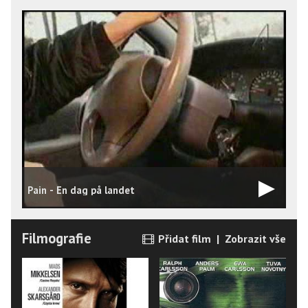
Pain - En dag på landet
P
Filmografie
Přidat film
|
Zobrazit vše