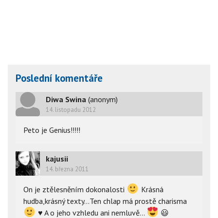
Poslední komentáře
Diwa Swina
(anonym)
14. listopadu 2012
Peto je Genius!!!!!
kajusii
14. března 2011
On je ztělesněním dokonalosti
Krásná
hudba,krásný texty...Ten chlap má prostě charisma
♥
A o jeho vzhledu ani nemluvě...
😃