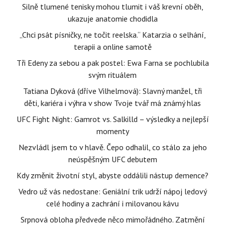
Silně tlumené tenisky mohou tlumit i váš krevní oběh,
ukazuje anatomie chodidla
„Chci psát písničky, ne točit reelska.“ Katarzia o selhání,
terapii a online samotě
Tři Edeny za sebou a pak postel: Ewa Farna se pochlubila
svým rituálem
Tatiana Dyková (dříve Vilhelmová): Slavný manžel, tři
děti, kariéra i výhra v show Tvoje tvář má známý hlas
UFC Fight Night: Gamrot vs. Salkilld – výsledky a nejlepší
momenty
Nezvládl jsem to v hlavě. Čepo odhalil, co stálo za jeho
neúspěšným UFC debutem
Kdy změnit životní styl, abyste oddálili nástup demence?
Vedro už vás nedostane: Geniální trik udrží nápoj ledový
celé hodiny a zachrání i milovanou kávu
Srpnová obloha předvede něco mimořádného. Zatmění