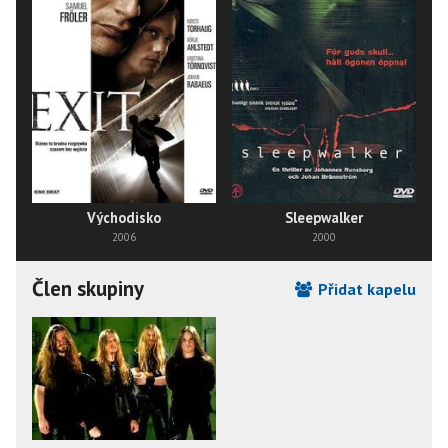
Východisko
Sleepwalker
2006
2000
Člen skupiny
Přidat kapelu