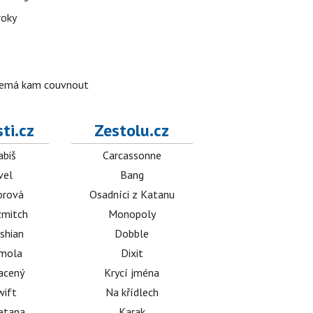
roky
o nemá kam couvnout
ti.cz
Zestolu.cz
abiš
Carcassonne
vel
Bang
orová
Osadníci z Katanu
mitch
Monopoly
shian
Dobble
émola
Dixit
acený
Krycí jména
wift
Na křídlech
etana
Karak