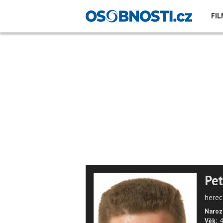
FIL
Pet
herec
Naroz
Věk:
4