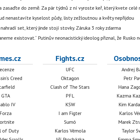
zasaďte do země. Za pár týdnů z ní vyroste keř, který kvete celé 
kud nenastavíte kyselost půdy, listy zežloutnou a květy nepřijdou
nahradí set, který jinde stojí stovky. Záruka 3 roky zdarma
neme existovat.“ Putinův neonacistický ideolog přiznal, že Rusk
mes.cz
Fights.cz
Osobnos
ecenze
UFC
Andrej B
sin's Creed
Oktagon
Petr Pa
tarfield
Clash of The Stars
Hana Zag
GTA
PFL
Kazma Kaz
iablo IV
KSW
Kim Karda
Forza
I am Figter
Karlos V
ortnite
Sumó
Marek Ztr
l of Duty
Karlos Vémola
Taylor S
lder Scrolls
Jiří Procházka
Emma Sm