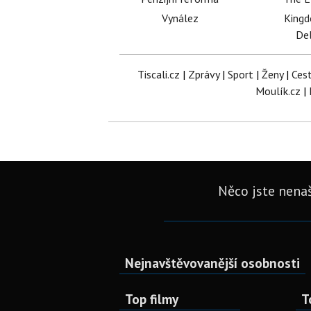
Vynález
King
Del
Tiscali.cz
|
Zprávy
|
Sport
|
Ženy
|
Ces
Moulík.cz
|
Něco jste nenaš
Nejnavštěvovanější osobnosti
Top filmy
T