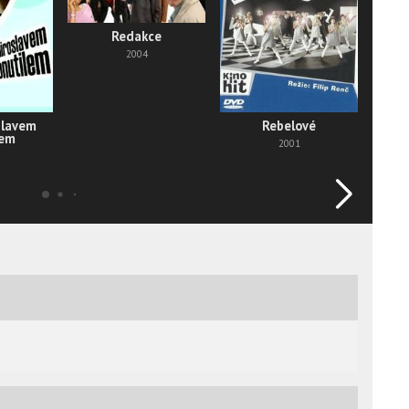
Redakce
2004
slavem
Rebelové
Tm
lem
2001