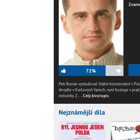
Zname
72%
Petr Burian vystudoval Státní konzervatoř v P
divadle v Karlových Varech, nyní hostuje v pra
režisérky Z....
Celý životopis
Nejznámější díla