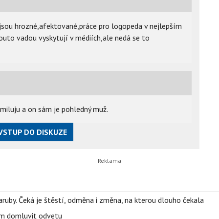
" jsou hrozné,afektované,práce pro logopeda v nejlepším
outo vadou vyskytují v médiích,ale nedá se to
 miluju a on sám je pohledný muž.
VSTUP DO DISKUZE
ruby. Čeká je štěstí, odměna i změna, na kterou dlouho čekala
vem domluvit odvetu