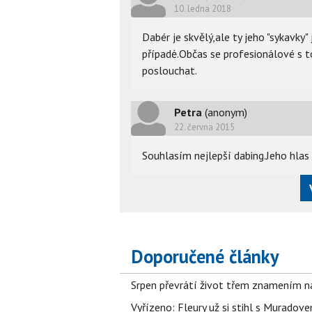
10. ledna 2018
Dabér je skvělý,ale ty jeho "sykavky
případė.Občas se profesionálové s t
poslouchat.
Petra
(anonym)
22. června 2015
Souhlasím nejlepší dabing.Jeho hlas
Doporučené články
Srpen převrátí život třem znamením na
Vyřízeno: Fleury už si stihl s Murado