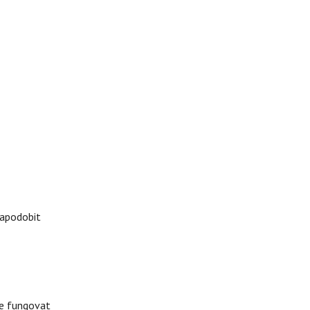
napodobit
že fungovat