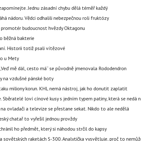
zapomínejte. Jednu zásadní chybu dělá téměř každý
áhá nádoru. Vědci odhalili nebezpečnou roli fruktózy
l promotér budoucnost hvězdy Oktagonu
o běžná bakterie
aní. Historii totiž psali vítězové
lo u Mety
eň „Veď mě dál, cesto má“ se původně jmenovala Rododendron
y na vzdušné pánské boty
taku miliony korun. KHL nemá nástroj, jak ho donutit zaplatit
e. Sběratelé loví cínové kusy s jedním typem patiny, která se nedá 
na ovladači a televize se přestane sekat. Nikdo to ale nedělá
eský chatař to vyřešil jednou provždy
hránil ho předmět, který si náhodou strčil do kapsy
 na sovětských raketách S-300. Analytička vysvětluje, proč to nemů