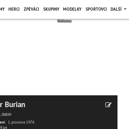
MY
HERCI
ZPĚVÁCI
SKUPINY
MODELKY
SPORTOVCI
DALŠÍ
r Burian
, dabér
ení:
1. prosince 1976
9 let