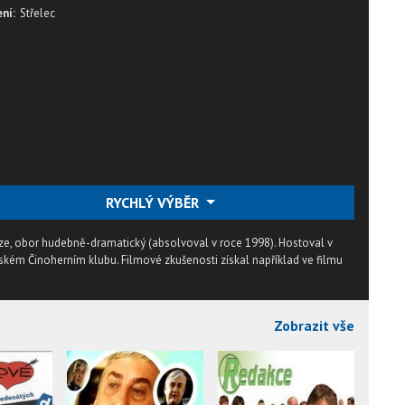
ní:
Střelec
RYCHLÝ VÝBĚR
raze, obor hudebně-dramatický (absolvoval v roce 1998). Hostoval v
žském Činoherním klubu. Filmové zkušenosti získal například ve filmu
Zobrazit vše