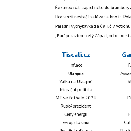
Řezanou růži zapíchněte do brambory a 
Hortenzii nestačí zalévat a hnojit. Po
Parádní vychytávka za 68 Kč v Actionu 
„Buď porazíme celý Západ, nebo přesta
Tiscali.cz
Ga
Inflace
R
Ukrajina
Assas
Válka na Ukrajině
S
Migrační politika
ME ve fotbale 2024
D
Ruský prezident
Ceny energií
F
Evropská unie
Cal
Penzijní reforma
The E