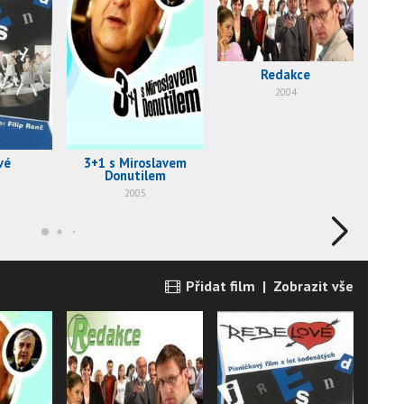
Redakce
2004
vé
3+1 s Miroslavem
Tm
Donutilem
2005
Přidat film
|
Zobrazit vše