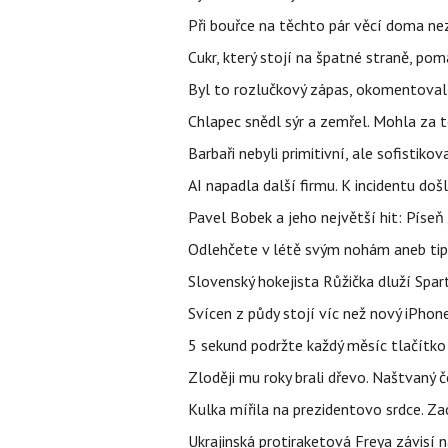
Při bouřce na těchto pár věcí doma ne
Cukr, který stojí na špatné straně, pom
Byl to rozlučkový zápas, okomentova
Chlapec snědl sýr a zemřel. Mohla za t
Barbaři nebyli primitivní, ale sofistikov
AI napadla další firmu. K incidentu doš
Pavel Bobek a jeho největší hit: Pís
Odlehčete v létě svým nohám aneb tip
Slovenský hokejista Růžička dluží Spar
Svícen z půdy stojí víc než nový iPhon
5 sekund podržte každý měsíc tlačítko 
Zloději mu roky brali dřevo. Naštvaný č
Kulka mířila na prezidentovo srdce. Zac
Ukrajinská protiraketová Freya závisí