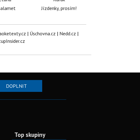
halamet
Jízdenky, prosím!
aoketexty.cz
|
Úschovna.cz
|
Nedd.cz
|
tupInsider.cz
DOPLNIT
Top skupiny