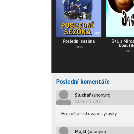
Poslední sezóna
3+1 s Miro
Donuti
2006
2005
Poslední komentáře
Sluchař
(anonym)
02. června 2018
Hrozně afektované sykavky.
Majkl
(anonym)