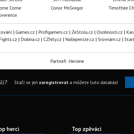
dome Come:
Conor McGregor
Timothée C
iverence
tování
|
Games.cz
|
Profigamers.cz
|
ZeStolu.cz
|
Osobnosti.cz
|
Kar
Fights.cz
|
Dokina.cz
|
CZhity.cz
|
Našepeníze.cz
|
Srovnám.cz
|
Star
Partneři: Heroine
li?
Stačí se jen
zaregistrovat
a můžete tuto databázi
op herci
Top zpěváci