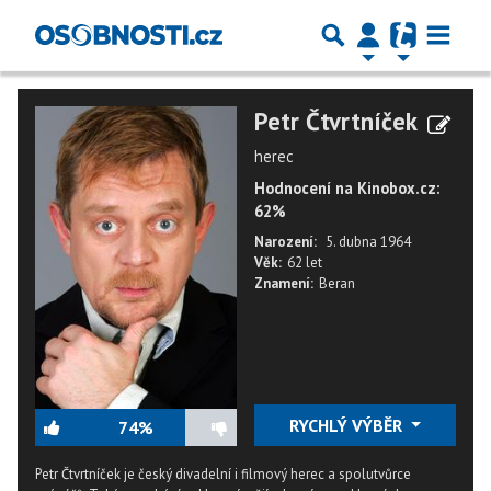
Petr Čtvrtníček
herec
Hodnocení na Kinobox.cz:
62%
Narození:
5. dubna 1964
Věk:
62 let
Znamení:
Beran
RYCHLÝ VÝBĚR
74%
Petr Čtvrtníček je český divadelní i filmový herec a spolutvůrce