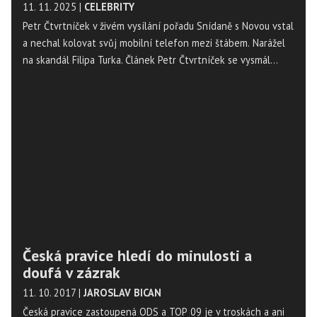
11. 11. 2025
|
CELEBRITY
Petr Čtvrtníček v živém vysílání pořadu Snídaně s Novou vstal
a nechal kolovat svůj mobilní telefon mezi štábem. Narážel
na skandál Filipa Turka. Článek Petr Čtvrtníček se vysmál
Filipu Turkovi v přímém přenosu. Snídaně s Novou jeho
vystoupení povolila se nejdříve objevil na Magazín
Osobnosti.cz. ...
Česká pravice hledí do minulosti a
doufá v zázrak
11. 10. 2017
|
JAROSLAV BICAN
Česká pravice zastoupená ODS a TOP 09 je v troskách a ani