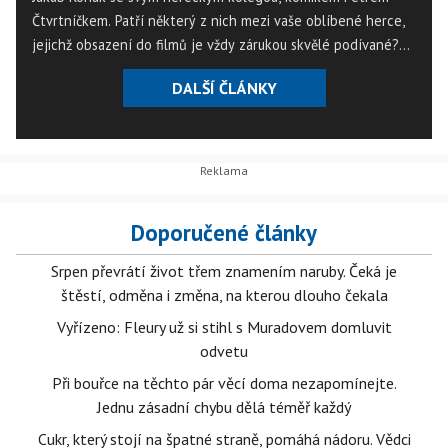
Čtvrtníčkem. Patří některý z nich mezi vaše oblíbené herce,
jejichž obsazení do filmů je vždy zárukou skvělé podívané?
Zahlasujte v anketě na konci článku pro svého favorita!
DALŠÍ ČLÁNKY
Doporučené články
Srpen převrátí život třem znamením naruby. Čeká je
štěstí, odměna i změna, na kterou dlouho čekala
Vyřízeno: Fleury už si stihl s Muradovem domluvit
odvetu
Při bouřce na těchto pár věcí doma nezapomínejte.
Jednu zásadní chybu dělá téměř každý
Cukr, který stojí na špatné straně, pomáhá nádoru. Vědci