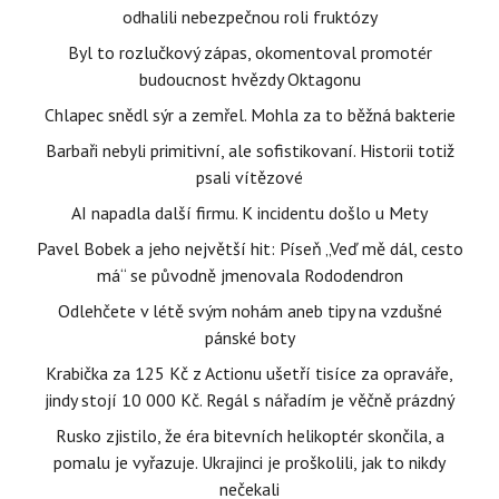
odhalili nebezpečnou roli fruktózy
Byl to rozlučkový zápas, okomentoval promotér
budoucnost hvězdy Oktagonu
Chlapec snědl sýr a zemřel. Mohla za to běžná bakterie
Barbaři nebyli primitivní, ale sofistikovaní. Historii totiž
psali vítězové
AI napadla další firmu. K incidentu došlo u Mety
Pavel Bobek a jeho největší hit: Píseň „Veď mě dál, cesto
má“ se původně jmenovala Rododendron
Odlehčete v létě svým nohám aneb tipy na vzdušné
pánské boty
Krabička za 125 Kč z Actionu ušetří tisíce za opraváře,
jindy stojí 10 000 Kč. Regál s nářadím je věčně prázdný
Rusko zjistilo, že éra bitevních helikoptér skončila, a
pomalu je vyřazuje. Ukrajinci je proškolili, jak to nikdy
nečekali