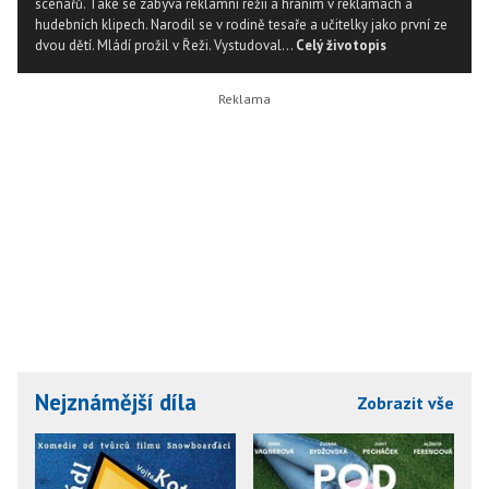
scénářů. Také se zabývá reklamní režií a hraním v reklamách a
hudebních klipech. Narodil se v rodině tesaře a učitelky jako první ze
dvou dětí. Mládí prožil v Řeži. Vystudoval...
Celý životopis
Nejznámější díla
Zobrazit vše