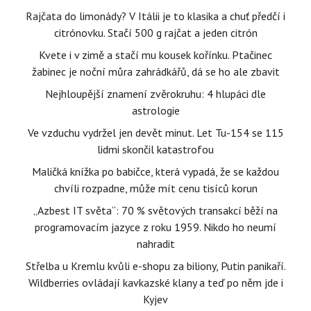
Rajčata do limonády? V Itálii je to klasika a chuť předčí i
citrónovku. Stačí 500 g rajčat a jeden citrón
Kvete i v zimě a stačí mu kousek kořínku. Ptačinec
žabinec je noční můra zahrádkářů, dá se ho ale zbavit
Nejhloupější znamení zvěrokruhu: 4 hlupáci dle
astrologie
Ve vzduchu vydržel jen devět minut. Let Tu-154 se 115
lidmi skončil katastrofou
Maličká knížka po babičce, která vypadá, že se každou
chvíli rozpadne, může mít cenu tisíců korun
„Azbest IT světa“: 70 % světových transakcí běží na
programovacím jazyce z roku 1959. Nikdo ho neumí
nahradit
Střelba u Kremlu kvůli e-shopu za biliony, Putin panikaří.
Wildberries ovládají kavkazské klany a teď po něm jde i
Kyjev