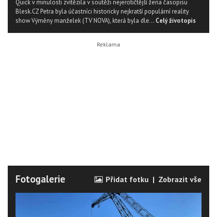
Quick v minulosti zvítězila v soutěži nejerotičtější žena časopisu
Blesk.CZ Petra byla účastníci historicky nejkratší populární reality
show Výměny manželek (TV NOVA), která byla dle...
Celý životopis
Fotogalerie
Přidat fotku
|
Zobrazit vše