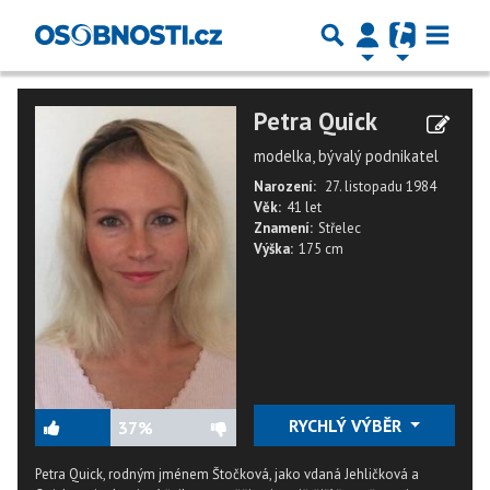
Petra Quick
modelka, bývalý podnikatel
Narození:
27. listopadu 1984
Věk:
41 let
Znamení:
Střelec
Výška:
175 cm
RYCHLÝ VÝBĚR
37%
Petra Quick, rodným jménem Štočková, jako vdaná Jehličková a