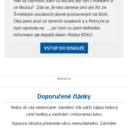
Nás by zajímalo, kam to dotáhl její syn s hokejem a 
se školou?  Zdá se, že bez Jamese umí jen žít ze 
Švédských sociálních dávek postavených na lžích. 
Oba jsem znal ze zimních stadionů a z Petry mi je 
nyní opravdu na  ..., po tom co jsem dohledal 
informace jak dopadl Adam. Matka ROKU  
VSTUP DO DISKUZE
Doporučené články
Vedro už vás nedostane: Geniální trik udrží nápoj ledový
celé hodiny a zachrání i milovanou kávu
Srpnová obloha předvede něco mimořádného. Zatmění