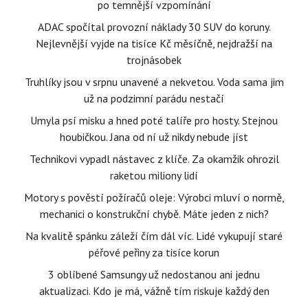
po temnější vzpomínání
ADAC spočítal provozní náklady 30 SUV do koruny.
Nejlevnější vyjde na tisíce Kč měsíčně, nejdražší na
trojnásobek
Truhlíky jsou v srpnu unavené a nekvetou. Voda sama jim
už na podzimní parádu nestačí
Umyla psí misku a hned poté talíře pro hosty. Stejnou
houbičkou. Jana od ní už nikdy nebude jíst
Technikovi vypadl nástavec z klíče. Za okamžik ohrozil
raketou miliony lidí
Motory s pověstí požíračů oleje: Výrobci mluví o normě,
mechanici o konstrukční chybě. Máte jeden z nich?
Na kvalitě spánku záleží čím dál víc. Lidé vykupují staré
péřové peřiny za tisíce korun
3 oblíbené Samsungy už nedostanou ani jednu
aktualizaci. Kdo je má, vážně tím riskuje každý den