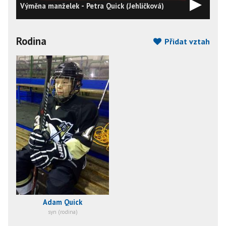
Výměna manželek - Petra Quick (Jehličková)
Rodina
Přidat vztah
Adam Quick
syn (rodina)