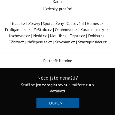
Karak
Jízdenky, prosím!
Tiscali.cz
|
Zprávy
|
Sport
|
Ženy
|
Cestování
|
Games.cz
|
Profigamers.cz
|
ZeStolu.cz
|
Osobnosti.cz
|
Karaoketexty.cz
|
Úschovna.cz
|
Nedd.cz
|
Moulík.cz
|
Fights.cz
|
Dokina.cz
|
CZhity.cz
|
Našepeníze.cz
|
Srovnám.cz
|
StartupInsider.cz
Partneři: Heroine
Něco jste nenašli?
Stačí se jen
zaregistrovat
a můžete tuto
databázi
DOPLNIT