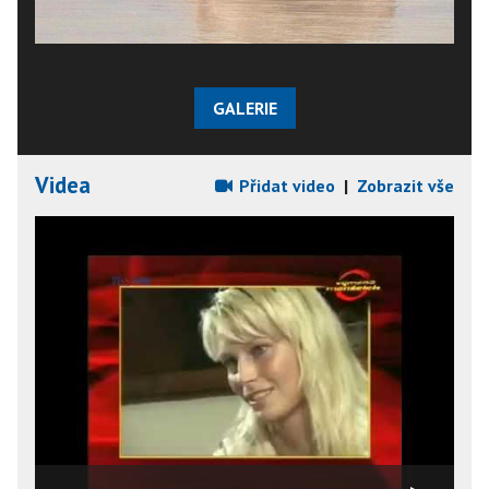
GALERIE
Videa
Přidat video
|
Zobrazit vše