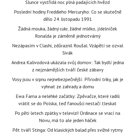
Slunce vystřídá noc plná padajících hvězd
Poslední hodiny Freddieho Mercuryho: Co se skutečně
dělo 24. listopadu 1991
Žádná mouka, žádný cukr, žádné mléko, jídelníček
Ronalda je záměrně jednotvárný
Nezápasím v Clashi, zdůraznil Roušal. Vzápětí se ozval
Sivák
Andrea Kalivodová ukázala svůj domov: Tak bydlí jedna
z nejznámějších tváří české zábavy
Vosy jsou v srpnu nejnebezpečnější: Přírodní triky, jak je
vyhnat ze zahrady a domu
Ewa Farna a nelehké začátky: Zpěvačce, které radili
vrátit se do Polska, teď fanoušci nestačí tleskat
Po pěti letech zpátky v televizi! Ordinace se vrací na
Novu, má to ale jeden háček
Pět tváří Stinga: Od klasických balad přes svižné rytmy