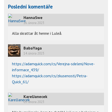
Poslední komentáře
HannaSwe
26. února 2023
Alla skrattar åt henne i Luleå. 
BabaYaga
14. února 2023
https://adamquick.com/cs/Verejna-sdeleni/Nove-
informace_439/
https://adamquick.com/cs/zkusenosti/Petra-
Quick_61/
KarelJanecek
03. února 2023