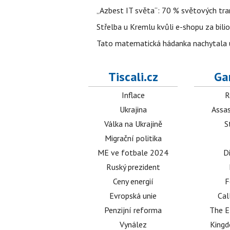
„Azbest IT světa“: 70 % světových tra
Střelba u Kremlu kvůli e-shopu za bilio
Tato matematická hádanka nachytala už t
Tiscali.cz
Ga
Inflace
R
Ukrajina
Assas
Válka na Ukrajině
S
Migrační politika
ME ve fotbale 2024
D
Ruský prezident
Ceny energií
F
Evropská unie
Cal
Penzijní reforma
The E
Vynález
King