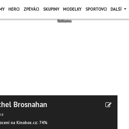
MY
HERCI
ZPĚVÁCI
SKUPINY
MODELKY
SPORTOVCI
DALŠÍ
chel Brosnahan
ka
cení na Kinobox.cz: 74%