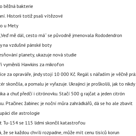
o běžná bakterie
aní. Historii totiž psali vítězové
lo u Mety
eň „Veď mě dál, cesto má“ se původně jmenovala Rododendron
y na vzdušné pánské boty
sňování planety, ukazuje nová studie
eří vyměnili Hawkins za mikrofon
íce za opraváře, jindy stojí 10 000 Kč. Regál s nářadím je věčně pr
ér skončila, a pomalu je vyřazuje. Ukrajinci je proškolili, jak to nikdy
ika a chuť předčí i citrónovku. Stačí 500 g rajčat a jeden citrón
ku. Ptačinec žabinec je noční můra zahrádkářů, dá se ho ale zbavit
upáci dle astrologie
et Tu-154 se 115 lidmi skončil katastrofou
á, že se každou chvíli rozpadne, může mít cenu tisíců korun