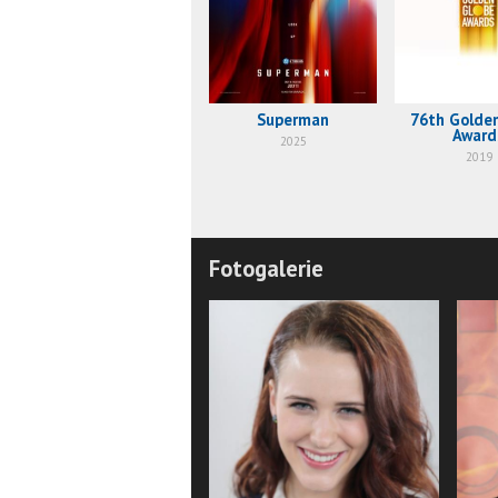
Superman
76th Golde
Award
2025
2019
Fotogalerie