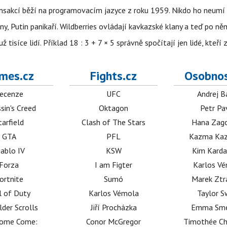
nsakcí běží na programovacím jazyce z roku 1959. Nikdo ho neumí 
ny, Putin panikaří. Wildberries ovládají kavkazské klany a teď po něm
isíce lidí. Příklad 18 : 3 + 7 × 5 správně spočítají jen lidé, kteří 
mes.cz
Fights.cz
Osobnos
ecenze
UFC
Andrej B
sin's Creed
Oktagon
Petr Pa
tarfield
Clash of The Stars
Hana Zag
GTA
PFL
Kazma Kaz
iablo IV
KSW
Kim Karda
Forza
I am Figter
Karlos V
ortnite
Sumó
Marek Ztr
l of Duty
Karlos Vémola
Taylor S
lder Scrolls
Jiří Procházka
Emma Sm
dome Come:
Conor McGregor
Timothée C