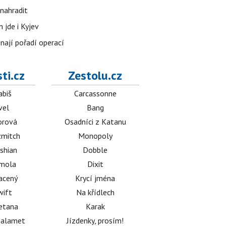
nahradit
 jde i Kyjev
znají pořadí operací
ti.cz
Zestolu.cz
abiš
Carcassonne
vel
Bang
orová
Osadníci z Katanu
mitch
Monopoly
shian
Dobble
émola
Dixit
acený
Krycí jména
wift
Na křídlech
etana
Karak
halamet
Jízdenky, prosím!