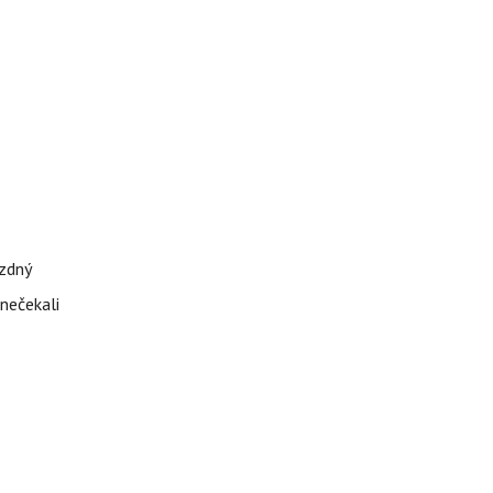
ázdný
 nečekali