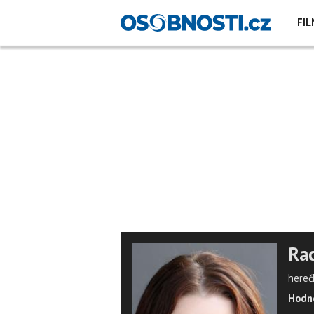
FIL
Ra
hereč
Hodno