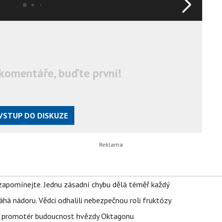
komentáře, buďte první!
VSTUP DO DISKUZE
zapomínejte. Jednu zásadní chybu dělá téměř každý
áhá nádoru. Vědci odhalili nebezpečnou roli fruktózy
l promotér budoucnost hvězdy Oktagonu