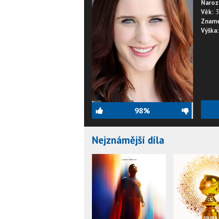
Naroz
Věk:
3
Zname
Výška:
98%
Nejznámější díla