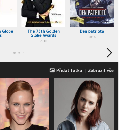
n Globe
The 75th Golden
Den patriotů
Špi
s
Globe Awards
2016
2018
Přidat fotku
|
Zobrazit vše