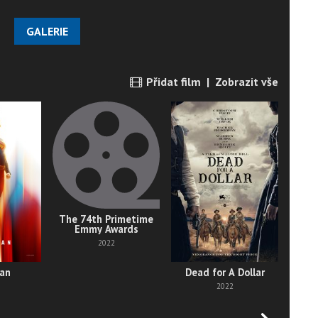
GALERIE
Přidat film
|
Zobrazit vše
The 74th Primetime
50 S
Emmy Awards
2022
an
Dead for A Dollar
2022