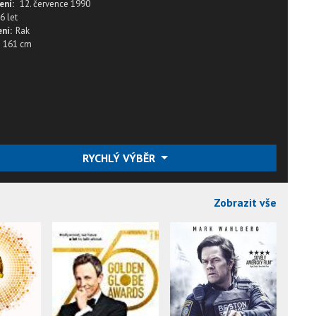
ení:
12. července 1990
6 let
ní:
Rak
161 cm
RYCHLÝ VÝBĚR
Zobrazit vše