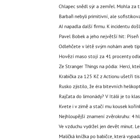
Chlapec snědl sýr a zemřel. Mohla za t
Barbaři nebyli primitivní, ale sofistikov
AI napadla další firmu. K incidentu doš
Pavel Bobek a jeho největší hit: Pís
Odlehčete v létě svým nohám aneb tip
Hovězí maso stojí za 41 procenty odle
Ze Stranger Things na pódia: Herci, kt
Krabička za 125 Kč z Actionu ušetří tis
Rusko zjistilo, že éra bitevních helikopt
Rajčata do limonády? V Itálii je to klas
Kvete i v zimě a stačí mu kousek kořín
Nejhloupější znamení zvěrokruhu: 4 hl
Ve vzduchu vydržel jen devět minut. L
Maličká knížka po babičce, která vypad