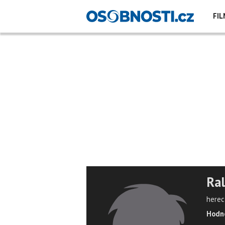
FIL
Ra
herec
Hodno