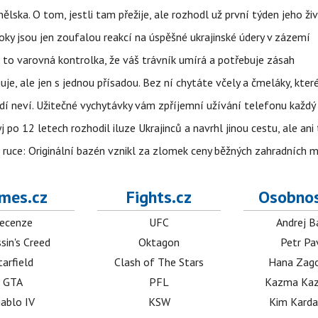
lska. O tom, jestli tam přežije, ale rozhodl už první týden jeho ži
ky jsou jen zoufalou reakcí na úspěšné ukrajinské údery v zázemí
e to varovná kontrolka, že váš trávník umírá a potřebuje zásah
e, ale jen s jednou přísadou. Bez ní chytáte včely a čmeláky, kter
lidí neví. Užitečné vychytávky vám zpříjemní užívání telefonu každý
po 12 letech rozhodil iluze Ukrajinců a navrhl jinou cestu, ale ani
é ruce: Originální bazén vznikl za zlomek ceny běžných zahradních 
mes.cz
Fights.cz
Osobnos
ecenze
UFC
Andrej B
sin's Creed
Oktagon
Petr Pa
tarfield
Clash of The Stars
Hana Zag
GTA
PFL
Kazma Kaz
iablo IV
KSW
Kim Karda