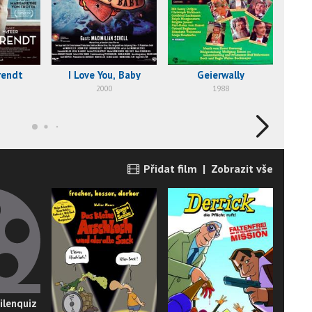
D
rendt
I Love You, Baby
Geierwally
2000
1988
Přidat film
|
Zobrazit vše
ilenquiz