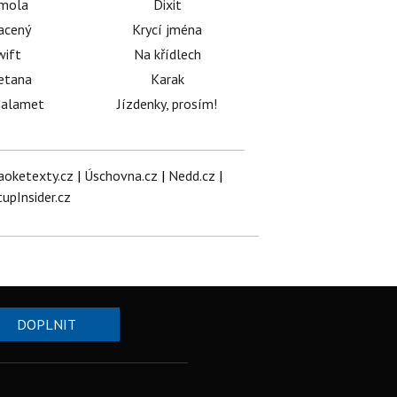
émola
Dixit
acený
Krycí jména
wift
Na křídlech
etana
Karak
halamet
Jízdenky, prosím!
aoketexty.cz
|
Úschovna.cz
|
Nedd.cz
|
tupInsider.cz
DOPLNIT