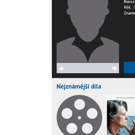
Naroz
Věk:
7
Zname
Nejznámější díla