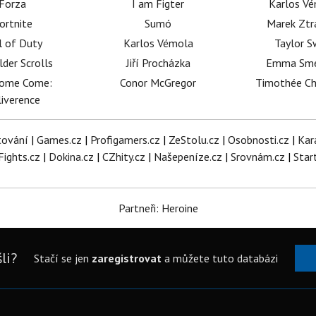
Forza
I am Figter
Karlos V
ortnite
Sumó
Marek Ztr
l of Duty
Karlos Vémola
Taylor S
lder Scrolls
Jiří Procházka
Emma Sm
dome Come:
Conor McGregor
Timothée C
iverence
tování
|
Games.cz
|
Profigamers.cz
|
ZeStolu.cz
|
Osobnosti.cz
|
Kar
Fights.cz
|
Dokina.cz
|
CZhity.cz
|
Našepeníze.cz
|
Srovnám.cz
|
Star
Partneři: Heroine
li?
Stačí se jen
zaregistrovat
a můžete tuto databázi