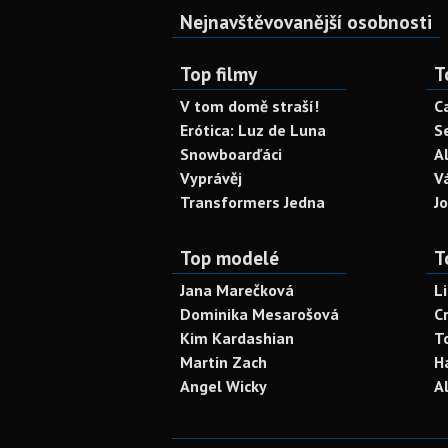
Nejnavštěvovanější osobnosti
Top filmy
T
V tom domě straší!
C
Erótica: Luz de Luna
S
Snowboarďáci
A
Vyprávěj
V
Transformers Jedna
J
Top modelé
T
Jana Marečková
L
Dominika Mesarošová
C
Kim Kardashian
T
Martin Zach
H
Angel Wicky
A