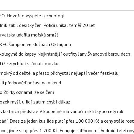
FO. Hovoří o vyspělé technologii
ík zabil desítky žen. Policii unikal téměř 20 let
orvatska udeřila mořská smršť
 BKFC šampion ve službách Oktagonu
olegyně do kapsy. Nejkrásnější outfity Jany Švandové berou dech
íže zrychlují stárnutí mozku
mokrý od deště, a přesto přichystal nejlepší večer festivalu
ili předpověď počasí na víkend
 Žbirky oznámil, že se žení
ozek myší, u lidí zatím chybí důkaz
vlastních představ. V koupelně má vánoční skřítky po celý rok
pádí. Dnes za jeden kus lidé platí přes 100 000 Kč a ceny stále ros
u, jinde stojí přes 1 200 Kč. Funguje s iPhonem i Android telefon