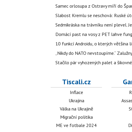
Samec orlosupa z Ostravy míří do Španě
Slabost Kremlu se neschová: Ruské úto
Sedmikráska na trávníku není plevel. J
Domácí past na vosy z PET lahve funguj
10 funkcí Androidu, o kterých většina 
„Nikdy do NATO nevstoupíme.“ Zalužnyj 
Stačilo pár vyhozených palet a šikovn
Tiscali.cz
Ga
Inflace
R
Ukrajina
Assas
Válka na Ukrajině
S
Migrační politika
ME ve fotbale 2024
D