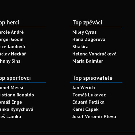
op herci
Top zpěváci
arole André
Miley Cyrus
ergei Godin
Hana Zagorová
lice Jandová
Shakira
áclav Neckář
Helena Vondráčková
ohnny Sins
Maria Baimler
op sportovci
Top spisovatelé
ionel Messi
Jan Werich
ristiano Ronaldo
Tomáš Lukavec
omáš Enge
Eduard Petiška
anka Kynychová
Karel Čapek
leš Lamka
Josef Veromír Pleva