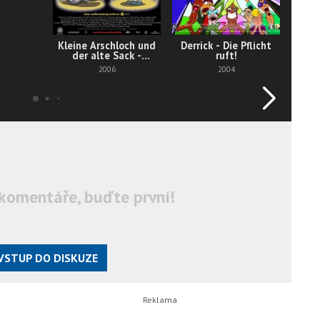
Kleine Arschloch und
Derrick - Die Pflicht
der alte Sack -
ruft!
Sterben ist Scheiße,
2006
2004
Das
komentáře, buďte první!
VSTUP DO DISKUZE