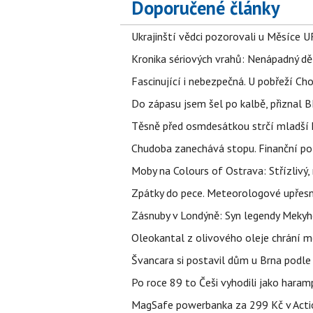
Doporučené články
Ukrajinští vědci pozorovali u Měsíce U
Kronika sériových vrahů: Nenápadný děln
Fascinující i nebezpečná. U pobřeží Ch
Do zápasu jsem šel po kalbě, přiznal
Těsně před osmdesátkou strčí mladší k
Chudoba zanechává stopu. Finanční pot
Moby na Colours of Ostrava: Střízlivý, 
Zpátky do pece. Meteorologové upřesn
Zásnuby v Londýně: Syn legendy Mekyho
Oleokantal z olivového oleje chrání m
Švancara si postavil dům u Brna podle 
Po roce 89 to Češi vyhodili jako haram
MagSafe powerbanka za 299 Kč v Action