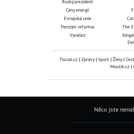
Ruský prezident
Ceny energií
F
Evropská unie
Cal
Penzijní reforma
The E
Vynález
King
Del
Tiscali.cz
|
Zprávy
|
Sport
|
Ženy
|
Ces
Moulík.cz
|
Něco jste nenaš