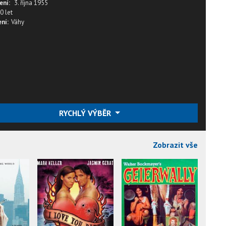
ení:
3. října 1955
0 let
ní:
Váhy
RYCHLÝ VÝBĚR
Zobrazit vše