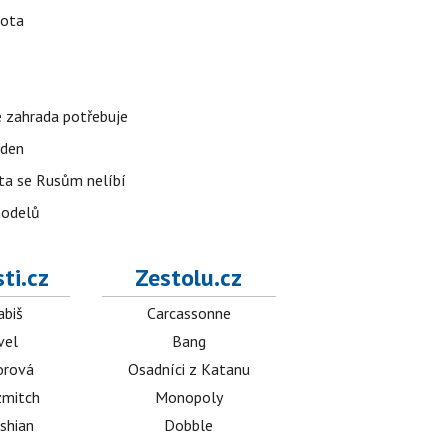
vota
é zahrada potřebuje
 den
 ta se Rusům nelíbí
modelů
ti.cz
Zestolu.cz
abiš
Carcassonne
vel
Bang
orová
Osadníci z Katanu
mitch
Monopoly
shian
Dobble