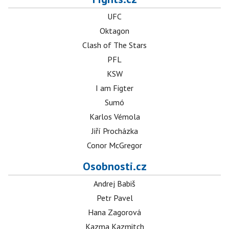
UFC
Oktagon
Clash of The Stars
PFL
KSW
I am Figter
Sumó
Karlos Vémola
Jiří Procházka
Conor McGregor
Osobnosti.cz
Andrej Babiš
Petr Pavel
Hana Zagorová
Kazma Kazmitch