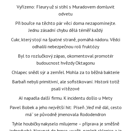
Vyřízeno: Fleury už si stihl s Muradovem domluvit
odvetu
Při bouřce na těchto pár věcí doma nezapomínejte.
Jednu zásadní chybu dělá téměř každý
Cukr, který stojí na špatné straně, pomáhá nádoru. Vědci
odhalili nebezpečnou roli fruktózy
Byl to rozlučkový zápas, okomentoval promotér
budoucnost hvězdy Oktagonu
Chlapec snědl sýr a zemřel. Mohla za to běžná bakterie
Barbaři nebyli primitivní, ale sofistikovaní. Historii totiž
psali vítězové
AI napadla další firmu. K incidentu došlo u Mety
Pavel Bobek a jeho největší hit: Píseň „Veď mě dál, cesto
má“ se původně jmenovala Rododendron
Tyhle houbičky nakyselo milujeme – příprava je směšně
jednoduchá. Nasypat do hrnce, uvařit, naplnit sklenice a je