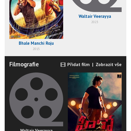
Waltair Veerayya
2023
Bhale Manchi Roju
2015
Filmografie
Přidat film
|
Zobrazit vše
Waltair Veerayya