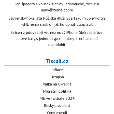
jen špagety a kousek slaniny. Jednoduché, rychlé a
neuvěřitelně dobré
Slovenský hokejista Růžička dluží Spartaku miliony korun.
KHL nemá nástroj, jak ho donutit zaplatit
Svícen z půdy stojí víc než nový iPhone. Sběratelé loví
cínové kusy s jedním typem patiny, která se nedá
napodobit
Tiscali.cz
Inflace
Ukrajina
Válka na Ukrajině
Migrační politika
ME ve fotbale 2024
Ruský prezident
Ceny energií