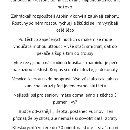
hotovo
Zahrádkáři rozpouštějí Aspirin v konvi a zalévají záhony.
Rostliny po něm rostou rychleji a škůdci se jim vyhýbají
celé léto
Po těchto zapečených nudlích s mákem se moje
vnoučata mohou utlouct – vše stačí smíchat, dát do
pekáče a šup s tím do trouby
Tyhle řezy jsou u nás rodinná klasika – maminka je peče
na každou sešlost. Korpus si určitě uložte, je dokonalý
Vesnice, kterou nikdo neopravil. Vše zůstalo tak, jak to
zanechali vrazi před jedenaosmdesáti lety
Nejlepší psi pro seniory: máte doma jedno z těchto 5
plemen i vy?
„Buďte odvážnější,“ šeptal poslanec Putinovi. Ten
přiznal, že by chtěl, ale nemůže si dovolit další ztráty
Bleskurychlá večeře do 20 minut na stole – stačí na ni