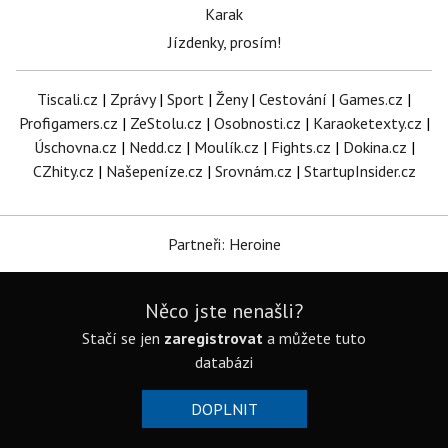
Karak
Jízdenky, prosím!
Tiscali.cz
|
Zprávy
|
Sport
|
Ženy
|
Cestování
|
Games.cz
|
Profigamers.cz
|
ZeStolu.cz
|
Osobnosti.cz
|
Karaoketexty.cz
|
Úschovna.cz
|
Nedd.cz
|
Moulík.cz
|
Fights.cz
|
Dokina.cz
|
CZhity.cz
|
Našepeníze.cz
|
Srovnám.cz
|
StartupInsider.cz
Partneři: Heroine
Něco jste nenašli?
Stačí se jen
zaregistrovat
a můžete tuto
databázi
DOPLNIT