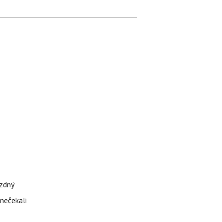
ázdný
 nečekali