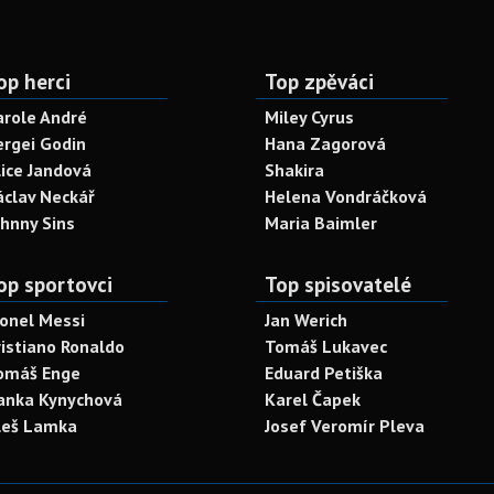
op herci
Top zpěváci
arole André
Miley Cyrus
ergei Godin
Hana Zagorová
lice Jandová
Shakira
áclav Neckář
Helena Vondráčková
ohnny Sins
Maria Baimler
op sportovci
Top spisovatelé
ionel Messi
Jan Werich
ristiano Ronaldo
Tomáš Lukavec
omáš Enge
Eduard Petiška
anka Kynychová
Karel Čapek
leš Lamka
Josef Veromír Pleva