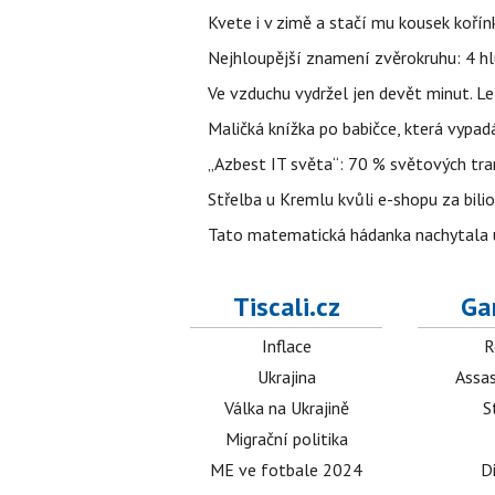
Kvete i v zimě a stačí mu kousek kořín
Nejhloupější znamení zvěrokruhu: 4 hl
Ve vzduchu vydržel jen devět minut. L
Maličká knížka po babičce, která vypad
„Azbest IT světa“: 70 % světových tra
Střelba u Kremlu kvůli e-shopu za bilio
Tato matematická hádanka nachytala už t
Tiscali.cz
Ga
Inflace
R
Ukrajina
Assas
Válka na Ukrajině
S
Migrační politika
ME ve fotbale 2024
D