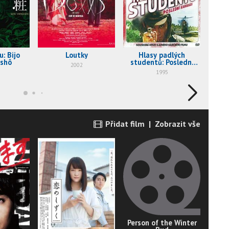
: Bijo
Loutky
Hlasy padlých
Pís
shô
studentů: Poslední
2002
kamarádi
1995
Přidat film
|
Zobrazit vše
Person of the Winter