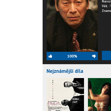
Naroz
Věk:
7
Zname
100%
Nejznámější díla