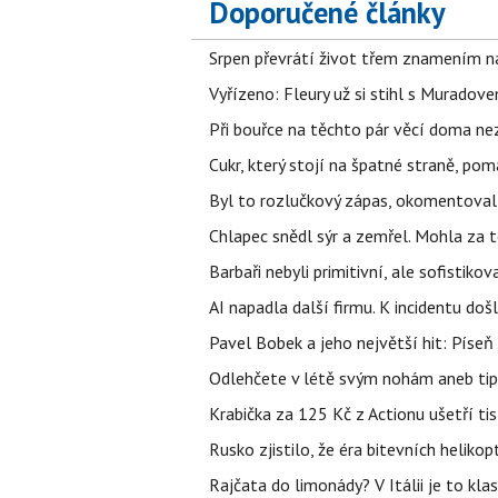
Doporučené články
Srpen převrátí život třem znamením na
Vyřízeno: Fleury už si stihl s Murado
Při bouřce na těchto pár věcí doma ne
Cukr, který stojí na špatné straně, pom
Byl to rozlučkový zápas, okomentova
Chlapec snědl sýr a zemřel. Mohla za t
Barbaři nebyli primitivní, ale sofistikov
AI napadla další firmu. K incidentu doš
Pavel Bobek a jeho největší hit: Pís
Odlehčete v létě svým nohám aneb tip
Krabička za 125 Kč z Actionu ušetří tis
Rusko zjistilo, že éra bitevních helikopt
Rajčata do limonády? V Itálii je to klas