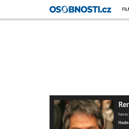
FIL
Ren
herec
Hodno