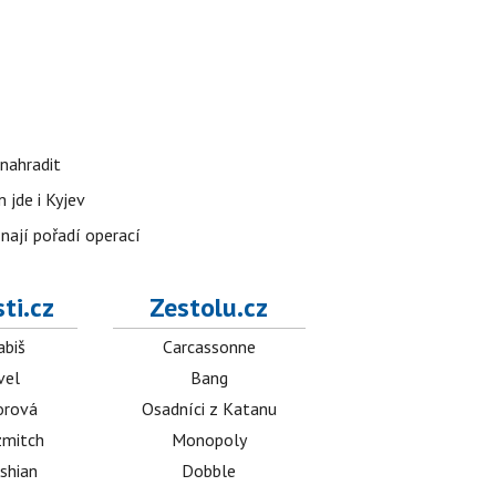
nahradit
 jde i Kyjev
znají pořadí operací
ti.cz
Zestolu.cz
abiš
Carcassonne
vel
Bang
orová
Osadníci z Katanu
mitch
Monopoly
shian
Dobble