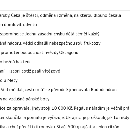
ruby. Čeká je štěstí, odměna i změna, na kterou dlouho čekala
vem domluvit odvetu
zapomínejte. Jednu zásadní chybu dělá téměř každý
áhá nádoru. Vědci odhalili nebezpečnou roli fruktózy
l promotér budoucnost hvězdy Oktagonu
o běžná bakterie
aní. Historii totiž psali vítězové
lo u Mety
eň „Veď mě dál, cesto má“ se původně jmenovala Rododendron
y na vzdušné pánské boty
íce za opraváře, jindy stojí 10 000 Kč. Regál s nářadím je věčně pr
ér skončila, a pomalu je vyřazuje. Ukrajinci je proškolili, jak to nikdy
ika a chuť předčí i citrónovku. Stačí 500 g rajčat a jeden citrón