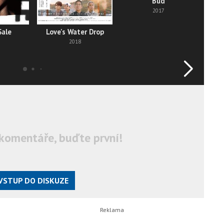
Bud
2017
Sale
Love's Water Drop
O
2018
komentáře, buďte první!
VSTUP DO DISKUZE