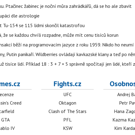
ku. Ptačinec žabinec je noční můra zahrádkářů, dá se ho ale zbavit
upáci dle astrologie
et Tu-154 se 115 lidmi skončil katastrofou
á, že se každou chvíli rozpadne, může mít cenu tisíců korun
nsakcí běží na programovacím jazyce z roku 1959. Nikdo ho neumí 
ny, Putin panikaří. Wildberries ovládají kavkazské klany a teď po něm
isíce lidí. Příklad 18 : 3 + 7 × 5 správně spočítají jen lidé, kteří 
mes.cz
Fights.cz
Osobnos
ecenze
UFC
Andrej B
sin's Creed
Oktagon
Petr Pa
tarfield
Clash of The Stars
Hana Zag
GTA
PFL
Kazma Kaz
iablo IV
KSW
Kim Karda