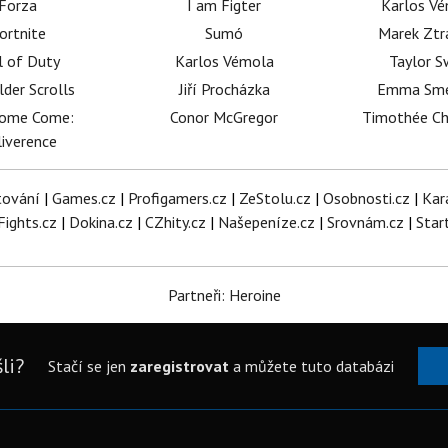
Forza
I am Figter
Karlos V
ortnite
Sumó
Marek Ztr
l of Duty
Karlos Vémola
Taylor S
lder Scrolls
Jiří Procházka
Emma Sm
dome Come:
Conor McGregor
Timothée C
iverence
tování
|
Games.cz
|
Profigamers.cz
|
ZeStolu.cz
|
Osobnosti.cz
|
Kar
Fights.cz
|
Dokina.cz
|
CZhity.cz
|
Našepeníze.cz
|
Srovnám.cz
|
Star
Partneři: Heroine
li?
Stačí se jen
zaregistrovat
a můžete tuto databázi