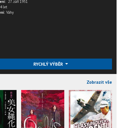
ení:
27. září 1951
4 let
ní:
Váhy
RYCHLÝ VÝBĚR
Zobrazit vše