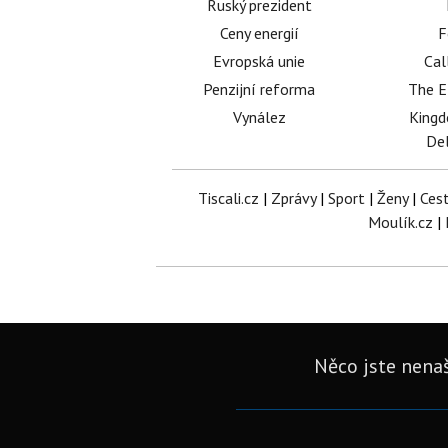
Ruský prezident
Ceny energií
F
Evropská unie
Cal
Penzijní reforma
The E
Vynález
King
Del
Tiscali.cz
|
Zprávy
|
Sport
|
Ženy
|
Ces
Moulík.cz
|
Něco jste nenaš