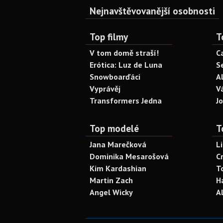
Nejnavštěvovanější osobnosti
Top filmy
T
V tom domě straší!
C
Erótica: Luz de Luna
S
Snowboarďáci
A
Vyprávěj
V
Transformers Jedna
J
Top modelé
T
Jana Marečková
L
Dominika Mesarošová
C
Kim Kardashian
T
Martin Zach
H
Angel Wicky
A