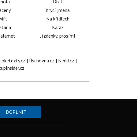
émola
Dixit
acený
Krycí jména
wift
Na křídlech
etana
Karak
halamet
Jízdenky, prosím!
aoketexty.cz
|
Úschovna.cz
|
Nedd.cz
|
tupInsider.cz
DOPLNIT