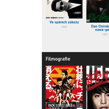
Ve spárech yakuzy
Dan Oniroku
2000
nawa-ge
1983
Filmografie