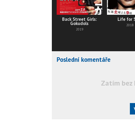
Back Street Girls:
Life for 
Gokudols
2018
2019
Poslední komentáře
Zatím bez 