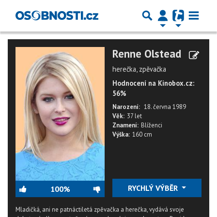
Renne Olstead
herečka, zpěvačka
Hodnocení na Kinobox.cz:
56%
Narození:
18. června 1989
Věk:
37 let
Znamení:
Blíženci
Výška:
160 cm
RYCHLÝ VÝBĚR
100%
Mladičká, ani ne patnáctiletá zpěvačka a herečka, vydává svoje