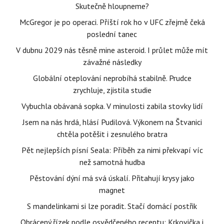
Skutečně hloupneme?
McGregor je po operaci. Příští rok ho v UFC zřejmě čeká
poslední tanec
V dubnu 2029 nás těsně mine asteroid. I průlet může mít
závažné následky
Globální oteplování neprobíhá stabilně. Prudce
zrychluje, zjistila studie
Vybuchla obávaná sopka. V minulosti zabila stovky lidí
Jsem na nás hrdá, hlásí Pudilová. Výkonem na Štvanici
chtěla potěšit i zesnulého bratra
Pět nejlepších písní Seala: Příběh za nimi překvapí víc
než samotná hudba
Pěstování dýní má svá úskalí. Přitahují krysy jako
magnet
S mandelinkami si lze poradit. Stačí domácí postřik
Obrácený řízek podle osvědčeného receptu: Krkovička i