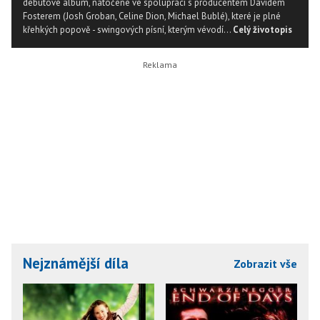
debutové album, natočené ve spolupráci s producentem Davidem
Fosterem (Josh Groban, Celine Dion, Michael Bublé), které je plné
křehkých popově - swingových písní, kterým vévodí...
Celý životopis
Nejznámější díla
Zobrazit vše