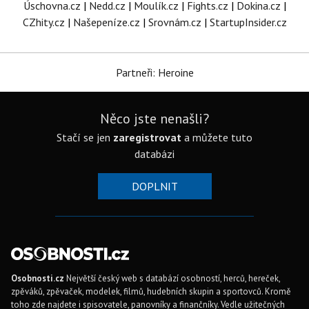
Úschovna.cz
|
Nedd.cz
|
Moulík.cz
|
Fights.cz
|
Dokina.cz
|
CZhity.cz
|
Našepeníze.cz
|
Srovnám.cz
|
StartupInsider.cz
Partneři: Heroine
Něco jste nenašli?
Stačí se jen
zaregistrovat
a můžete tuto
databázi
DOPLNIT
Osobnosti.cz
Největší český web s databází osobností, herců, hereček,
zpěváků, zpěvaček, modelek, filmů, hudebních skupin a sportovců. Kromě
toho zde najdete i spisovatele, panovníky a finančníky. Vedle užitečných