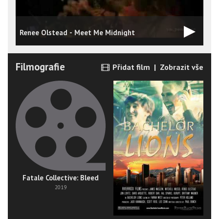
Renee Olstead - Meet Me Midnight
R
Filmografie
Přidat film
|
Zobrazit vše
Fatale Collective: Bleed
2019