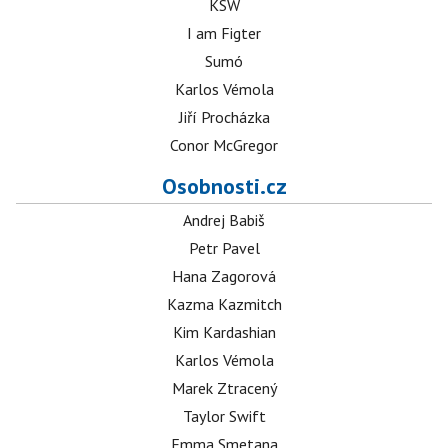
KSW
I am Figter
Sumó
Karlos Vémola
Jiří Procházka
Conor McGregor
Osobnosti.cz
Andrej Babiš
Petr Pavel
Hana Zagorová
Kazma Kazmitch
Kim Kardashian
Karlos Vémola
Marek Ztracený
Taylor Swift
Emma Smetana