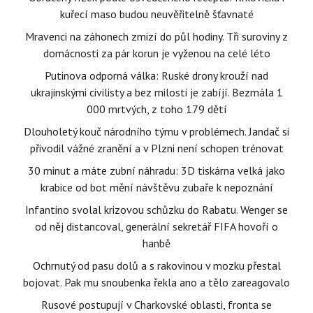
kuřecí maso budou neuvěřitelně šťavnaté
Mravenci na záhonech zmizí do půl hodiny. Tři suroviny z
domácnosti za pár korun je vyženou na celé léto
Putinova odporná válka: Ruské drony krouží nad
ukrajinskými civilisty a bez milosti je zabíjí. Bezmála 1
000 mrtvých, z toho 179 dětí
Dlouholetý kouč národního týmu v problémech. Jandač si
přivodil vážné zranění a v Plzni není schopen trénovat
30 minut a máte zubní náhradu: 3D tiskárna velká jako
krabice od bot mění návštěvu zubaře k nepoznání
Infantino svolal krizovou schůzku do Rabatu. Wenger se
od něj distancoval, generální sekretář FIFA hovoří o
hanbě
Ochrnutý od pasu dolů a s rakovinou v mozku přestal
bojovat. Pak mu snoubenka řekla ano a tělo zareagovalo
Rusové postupují v Charkovské oblasti, fronta se