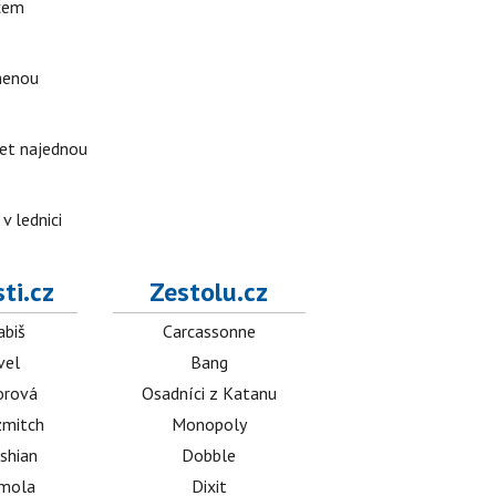
ačem
omenou
ket najednou
v lednici
ti.cz
Zestolu.cz
abiš
Carcassonne
vel
Bang
orová
Osadníci z Katanu
mitch
Monopoly
shian
Dobble
émola
Dixit