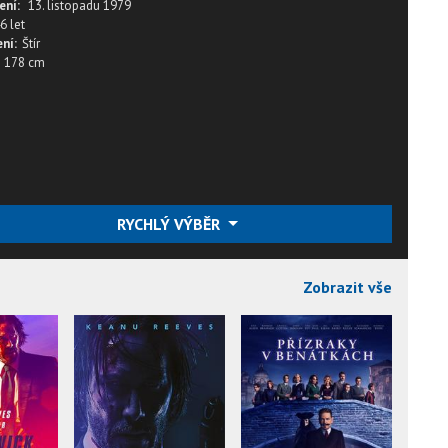
ení:
13. listopadu 1979
6 let
ní:
Štír
178 cm
RYCHLÝ VÝBĚR
Zobrazit vše