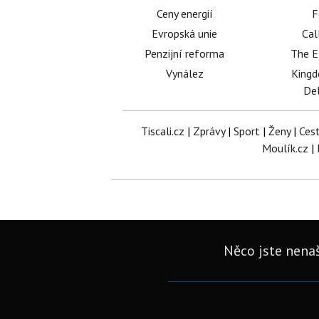
Ceny energií
F
Evropská unie
Cal
Penzijní reforma
The E
Vynález
King
Del
Tiscali.cz
|
Zprávy
|
Sport
|
Ženy
|
Ces
Moulík.cz
|
Něco jste nenaš