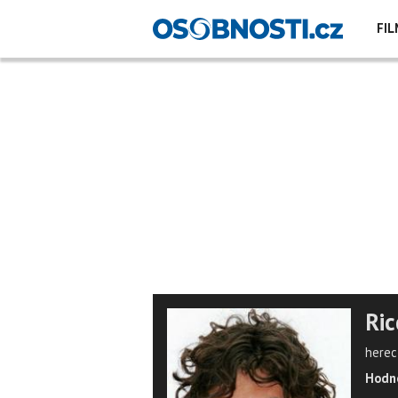
FIL
Ric
herec
Hodno