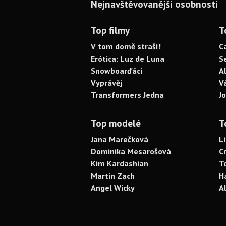
Nejnavštěvovanější osobnosti
Top filmy
T
V tom domě straší!
C
Erótica: Luz de Luna
S
Snowboarďáci
A
Vyprávěj
V
Transformers Jedna
J
Top modelé
T
Jana Marečková
L
Dominika Mesarošová
C
Kim Kardashian
T
Martin Zach
H
Angel Wicky
A