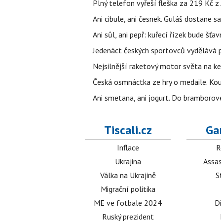
Plný telefon vyřeší fleška za 219 Kč 
Ani cibule, ani česnek. Guláš dostane s
Ani sůl, ani pepř: kuřecí řízek bude šť
Jedenáct českých sportovců vydělává př
Nejsilnější raketový motor světa na k
Česká osmnáctka ze hry o medaile. Ko
Ani smetana, ani jogurt. Do bramborové
Tiscali.cz
Ga
Inflace
R
Ukrajina
Assas
Válka na Ukrajině
S
Migrační politika
ME ve fotbale 2024
D
Ruský prezident