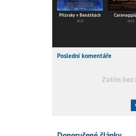
Přízraky v Benátkách
Caravaggiů
2023
2022
Poslední komentáře
Zatím bez 
Doporučené články