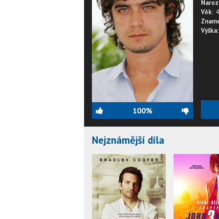
Naroz
Věk:
4
Zname
Výška:
100%
Nejznámější díla