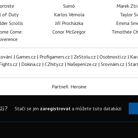
ortnite
Sumó
Marek Ztr
l of Duty
Karlos Vémola
Taylor S
lder Scrolls
Jiří Procházka
Emma Sm
dome Come:
Conor McGregor
Timothée C
iverence
tování
|
Games.cz
|
Profigamers.cz
|
ZeStolu.cz
|
Osobnosti.cz
|
Kar
Fights.cz
|
Dokina.cz
|
CZhity.cz
|
Našepeníze.cz
|
Srovnám.cz
|
Star
Partneři: Heroine
li?
Stačí se jen
zaregistrovat
a můžete tuto databázi