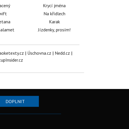
acený
Krycí jména
wift
Na křídlech
etana
Karak
halamet
Jízdenky, prosím!
aoketexty.cz
|
Úschovna.cz
|
Nedd.cz
|
tupInsider.cz
DOPLNIT