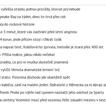
 vyřešila otázku jednou provždy, litovat prý nebude
apeake Bay za týden, dnes to trvá přes rok
ly do rockové historie
o 5 minut, které vás zachrání před letní angínou
orun, jinde přitom stojí i třikrát tolik
napsal text, Kubišová ho zpívala, melodie je stará přes 400 let
 Přišla reakce, jakou nikdo nečekal
ozradila, co pro ni vnučka skutečně znamená
, vylíčil Vémola dramatické krmení lvů
d státu: Polovina důchodu jde okamžitě zpět
babičce, sedí na malém jmění. Sběratelé z Německa za ni dávají 
 Trenér Priske po výhře nad Lyonem naznačil jeho odchod ze Sparty
a centery. Vicemistr musí před sezonou řešit zásadní mezeru v ses