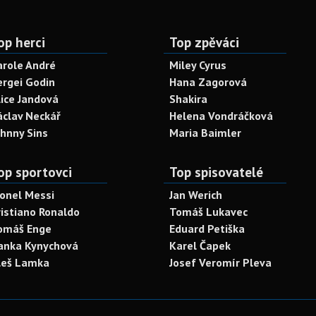
op herci
Top zpěváci
arole André
Miley Cyrus
ergei Godin
Hana Zagorová
lice Jandová
Shakira
áclav Neckář
Helena Vondráčková
ohnny Sins
Maria Baimler
op sportovci
Top spisovatelé
ionel Messi
Jan Werich
ristiano Ronaldo
Tomáš Lukavec
omáš Enge
Eduard Petiška
anka Kynychová
Karel Čapek
leš Lamka
Josef Veromír Pleva