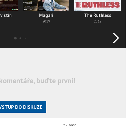
v stín
Magari
The Ruthless
2019
2019
komentáře, buďte první!
VSTUP DO DISKUZE