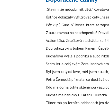
„Slavím, že nebudu mít děti." Kovalová
Ústřice dokázaly vyfiltrovat celý Ches
Pět klipů Guns N‘ Roses, které se zapsa
Z auta rovnou na neschopenku? Pravidl
Action láká: Značková sluchátka za 244 k
Dobrodružství s bohem Panem: Čepelka 
Kuchařová vyšla z podniku a auto nikde.
Sedm let a celý svět: Zora Jandová pr
Byl jsem celý od krve, měl jsem strach
Petra Černocká přiznala, co dostává o
Kdo má doma tuhle skleněnou vázu po 
Kuchta má nabídky z Kataru i Turecka.
Třinec má po letních odchodech jen dv