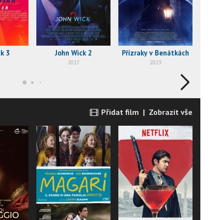
k 3
John Wick 2
Přízraky v Benátkách
2017
2023
Přidat film
|
Zobrazit vše