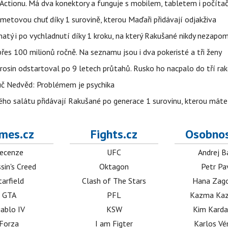
z Actionu. Má dva konektory a funguje s mobilem, tabletem i počít
ametovou chuť díky 1 surovině, kterou Maďaři přidávají odjakživa
avnatý i po vychladnutí díky 1 kroku, na který Rakušané nikdy nezap
es 100 milionů ročně. Na seznamu jsou i dva pokeristé a tři ženy
erosin odstartoval po 9 letech průtahů. Rusko ho nacpalo do tří ra
uč Nedvěd: Problémem je psychika
ho salátu přidávají Rakušané po generace 1 surovinu, kterou máte 
mes.cz
Fights.cz
Osobnos
ecenze
UFC
Andrej B
sin's Creed
Oktagon
Petr Pa
tarfield
Clash of The Stars
Hana Zag
GTA
PFL
Kazma Kaz
iablo IV
KSW
Kim Karda
Forza
I am Figter
Karlos V