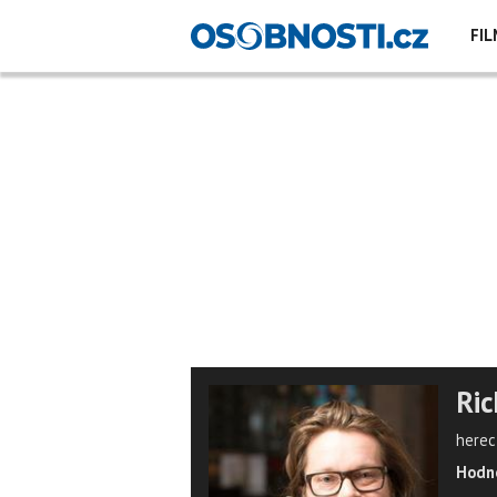
FIL
Ric
herec,
Hodno