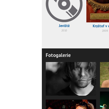
Jeviště
Kryštof v 
2010
2008
Fotogalerie