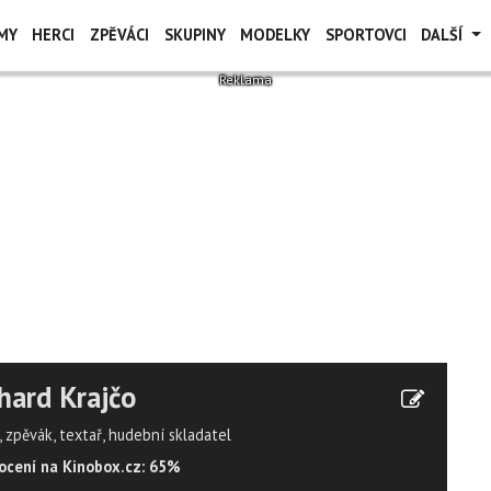
MY
HERCI
ZPĚVÁCI
SKUPINY
MODELKY
SPORTOVCI
DALŠÍ
hard Krajčo
 zpěvák, textař, hudební skladatel
cení na Kinobox.cz: 65%