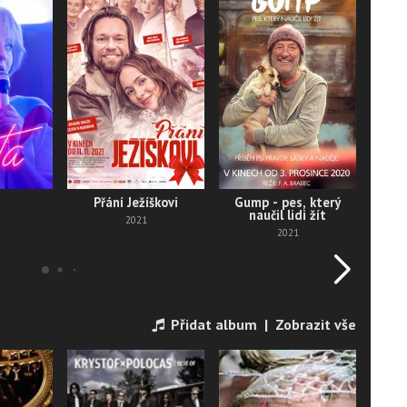
Přání Ježíškovi
Gump - pes, který
naučil lidi žít
2021
2021
Přidat album
|
Zobrazit vše