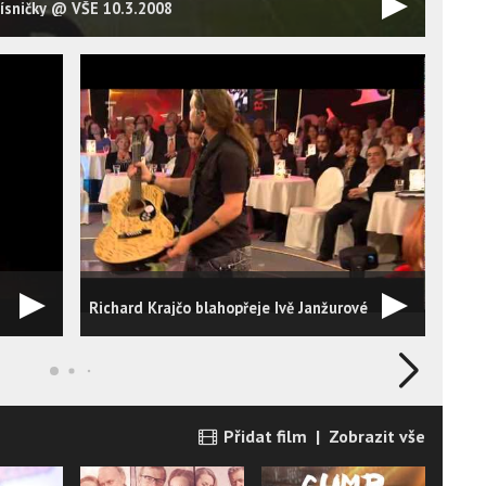
písničky @ VŠE 10.3.2008
Ewa 
Richard Krajčo blahopřeje Ivě Janžurové
(Cos
Přidat film
|
Zobrazit vše