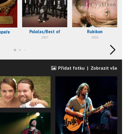
Poločas/Best of
Rubikon
opeře
2007
2006
Přidat fotku
|
Zobrazit vše