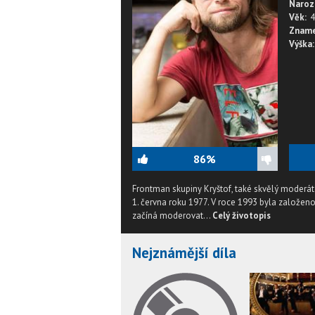
Naroz
Věk:
4
Zname
Výška:
86%
Frontman skupiny Kryštof, také skvělý moderát
1. června roku 1977. V roce 1993 byla založen
začíná moderovat...
Celý životopis
Nejznámější díla