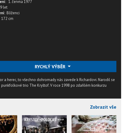
ení:
1. června 1977
9 let
ní:
Blíženci
172 cm
RYCHLÝ VÝBĚR
or a herec, to všechno dohromady nás zavede k Richardovi. Narodil se
o punkfolkové trio The Kryštof. V roce 1998 po zdařilém konkurzu
Zobrazit vše