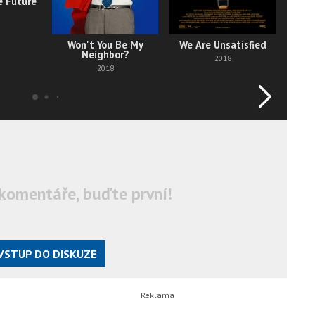
e Future
Won't You Be My
We Are Unsatisfied
Be
Neighbor?
2018
2018
komentáře, buďte první!
VSTUP DO DISKUZE