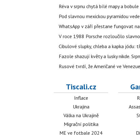
Réva v srpnu chytá bílé mapy a bobule 
Pod slavnou mexickou pyramidou vede t
WhatsApp v září přestane fungovat na n
V roce 1988 Porsche rozloučilo slavno
Cibulové slupky, chleba a kapka jódu: t
Fazole shazují květy a lusky nikde. Sr
Rusové tvrdí, že Američané ve Venezuel
Tiscali.cz
Ga
Inflace
R
Ukrajina
Assas
Válka na Ukrajině
S
Migrační politika
ME ve fotbale 2024
D