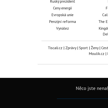
Ruský prezident
Ceny energií
F
Evropská unie
Cal
Penzijní reforma
The E
Vynález
King
Del
Tiscali.cz
|
Zprávy
|
Sport
|
Ženy
|
Ces
Moulík.cz
|
Něco jste nenaš