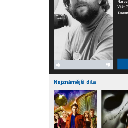
Naroz
Věk:
7
Zname
Nejznámější díla