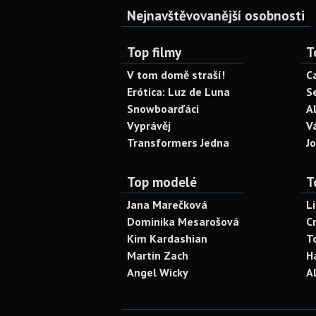
Nejnavštěvovanější osobnosti
Top filmy
T
V tom domě straší!
C
Erótica: Luz de Luna
S
Snowboarďáci
A
Vyprávěj
V
Transformers Jedna
J
Top modelé
T
Jana Marečková
L
Dominika Mesarošová
C
Kim Kardashian
T
Martin Zach
H
Angel Wicky
A