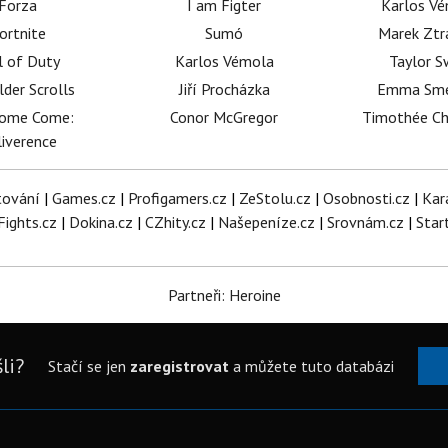
Forza
I am Figter
Karlos V
ortnite
Sumó
Marek Ztr
l of Duty
Karlos Vémola
Taylor S
lder Scrolls
Jiří Procházka
Emma Sm
dome Come:
Conor McGregor
Timothée C
iverence
tování
|
Games.cz
|
Profigamers.cz
|
ZeStolu.cz
|
Osobnosti.cz
|
Kar
Fights.cz
|
Dokina.cz
|
CZhity.cz
|
Našepeníze.cz
|
Srovnám.cz
|
Star
Partneři: Heroine
li?
Stačí se jen
zaregistrovat
a můžete tuto databázi