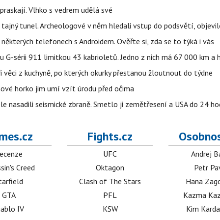
praskají. Vlhko s vedrem udělá své
ajný tunel. Archeologové v něm hledali vstup do podsvětí, objevi
ěkterých telefonech s Androidem. Ověřte si, zda se to týká i vás
u G-sérii 911 limitkou 43 kabrioletů. Jedno z nich má 67 000 km a
ři věci z kuchyně, po kterých okurky přestanou žloutnout do týdne
pnové horko jim umí vzít úrodu před očima
e nasadili seismické zbraně. Smetlo ji zemětřesení a USA do 24 hod
mes.cz
Fights.cz
Osobnos
ecenze
UFC
Andrej B
sin's Creed
Oktagon
Petr Pa
tarfield
Clash of The Stars
Hana Zag
GTA
PFL
Kazma Kaz
iablo IV
KSW
Kim Karda