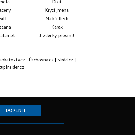
émola
Dixit
acený
Krycí jména
wift
Na křídlech
etana
Karak
halamet
Jízdenky, prosím!
aoketexty.cz
|
Úschovna.cz
|
Nedd.cz
|
tupInsider.cz
DOPLNIT