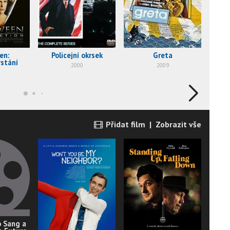
en:
Policejní okrsek
Greta
Pře
stání
2000
2009
Přidat film
|
Zobrazit vše
 Sang a