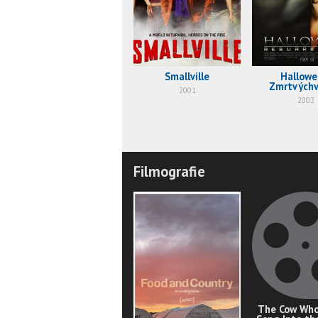
Smallville
Hallowe
Zmrtvýchv
2001
2002
Filmografie
The Cow Who