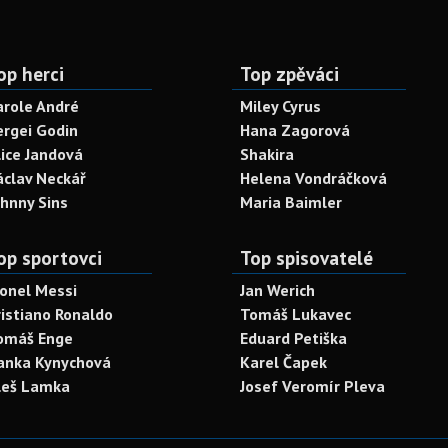
op herci
Top zpěváci
arole André
Miley Cyrus
ergei Godin
Hana Zagorová
lice Jandová
Shakira
áclav Neckář
Helena Vondráčková
ohnny Sins
Maria Baimler
op sportovci
Top spisovatelé
ionel Messi
Jan Werich
ristiano Ronaldo
Tomáš Lukavec
omáš Enge
Eduard Petiška
anka Kynychová
Karel Čapek
leš Lamka
Josef Veromír Pleva