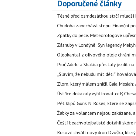
Doporučené články
Těsně před osmdesátkou strčí mladší k
Chudoba zanechává stopu. Finanční pot
Zpátky do pece. Meteorologové upřesn
Zásnuby v Londýně: Syn legendy Mekyho
Oleokantal z olivového oleje chrání m
Proč Adele a Shakira přestaly jezdit na t
„Slavím, že nebudu mít děti." Kovalová
Zlom, který málem zničil Gaia Mesiah: 
Ústřice dokázaly vyfiltrovat celý Ches
Pět klipů Guns N‘ Roses, které se zapsa
Žabky za volantem nejsou zakázané, al
Čeští beachvolejbalisté dotáhli skóre
Rusové chválí nový dron Dvuška, který n