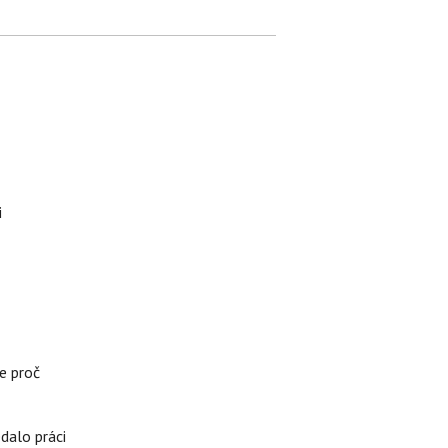
i
e proč
edalo práci