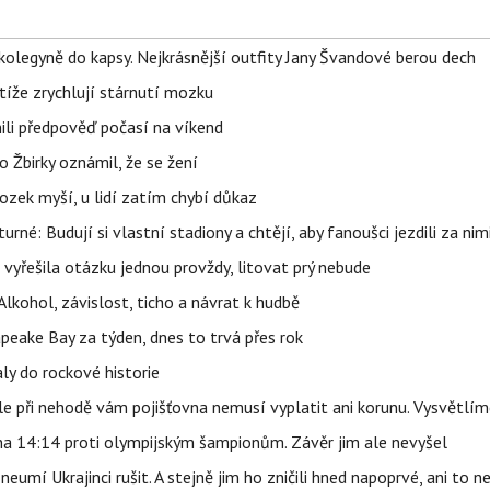
olegyně do kapsy. Nejkrásnější outfity Jany Švandové berou dech
íže zrychlují stárnutí mozku
ili předpověď počasí na víkend
 Žbirky oznámil, že se žení
ozek myší, u lidí zatím chybí důkaz
urné: Budují si vlastní stadiony a chtějí, aby fanoušci jezdili za nim
 vyřešila otázku jednou provždy, litovat prý nebude
Alkohol, závislost, ticho a návrat k hudbě
apeake Bay za týden, dnes to trvá přes rok
ly do rockové historie
e při nehodě vám pojišťovna nemusí vyplatit ani korunu. Vysvětlím
 na 14:14 proti olympijským šampionům. Závěr jim ale nevyšel
eumí Ukrajinci rušit. A stejně jim ho zničili hned napoprvé, ani to n