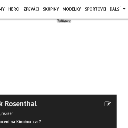
MY
HERCI
ZPĚVÁCI
SKUPINY
MODELKY
SPORTOVCI
DALŠÍ
k Rosenthal
 režisér
cení na Kinobox.cz: ?