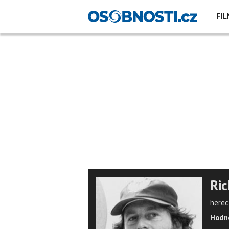
FIL
Ric
herec,
Hodno