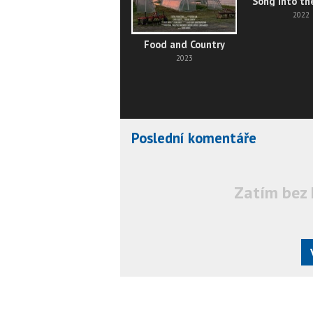
Song Into th
2022
Food and Country
2023
Poslední komentáře
Zatím bez 