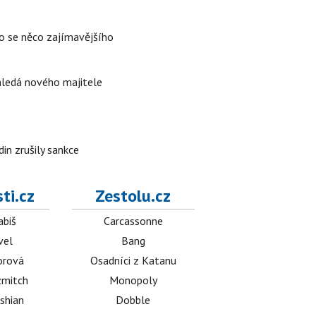
lo se něco zajímavějšího
 hledá nového majitele
in zrušily sankce
ti.cz
Zestolu.cz
abiš
Carcassonne
vel
Bang
orová
Osadníci z Katanu
mitch
Monopoly
shian
Dobble