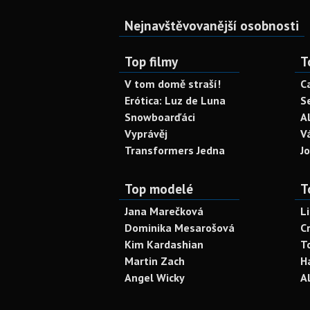
Nejnavštěvovanější osobnosti
Top filmy
T
V tom domě straší!
C
Erótica: Luz de Luna
S
Snowboarďáci
A
Vyprávěj
V
Transformers Jedna
J
Top modelé
T
Jana Marečková
L
Dominika Mesarošová
C
Kim Kardashian
T
Martin Zach
H
Angel Wicky
A