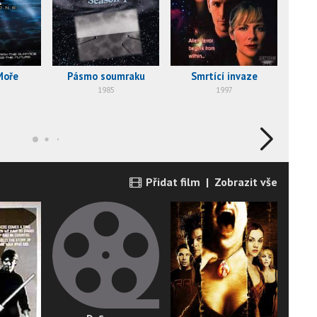
Moře
Pásmo soumraku
Smrtící invaze
Mí
1985
1997
Přidat film
|
Zobrazit vše