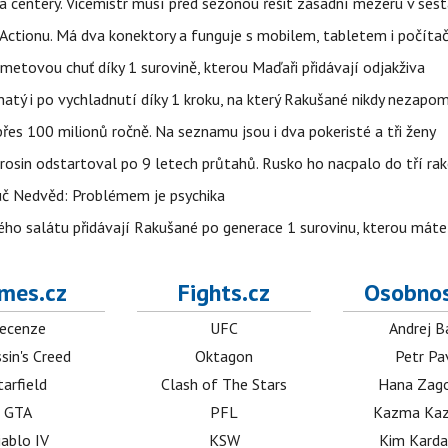
a centery. Vicemistr musí před sezonou řešit zásadní mezeru v ses
z Actionu. Má dva konektory a funguje s mobilem, tabletem i počít
ametovou chuť díky 1 surovině, kterou Maďaři přidávají odjakživa
avnatý i po vychladnutí díky 1 kroku, na který Rakušané nikdy nezap
es 100 milionů ročně. Na seznamu jsou i dva pokeristé a tři ženy
erosin odstartoval po 9 letech průtahů. Rusko ho nacpalo do tří ra
uč Nedvěd: Problémem je psychika
ho salátu přidávají Rakušané po generace 1 surovinu, kterou máte 
mes.cz
Fights.cz
Osobnos
ecenze
UFC
Andrej B
sin's Creed
Oktagon
Petr Pa
tarfield
Clash of The Stars
Hana Zag
GTA
PFL
Kazma Kaz
iablo IV
KSW
Kim Karda