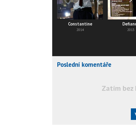
Constantine
Defian
2014
2013
Poslední komentáře
Zatím bez 