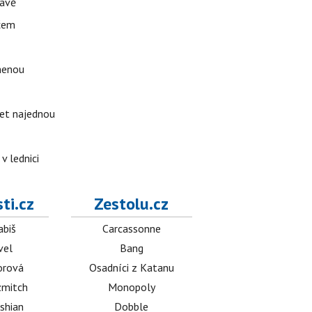
tavě
ačem
omenou
ket najednou
v lednici
ti.cz
Zestolu.cz
abiš
Carcassonne
vel
Bang
orová
Osadníci z Katanu
mitch
Monopoly
shian
Dobble