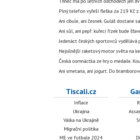
Třinec má po letních odchodech jen dv
Plný telefon vyřeší fleška za 219 Kč 
Ani cibule, ani česnek. Guláš dostane s
Ani sůl, ani pepř: kuřecí řízek bude šť
Jedenáct českých sportovců vydělává př
Nejsilnější raketový motor světa na k
Česká osmnáctka ze hry o medaile. Ko
Ani smetana, ani jogurt. Do bramborové
Tiscali.cz
Ga
Inflace
R
Ukrajina
Assas
Válka na Ukrajině
S
Migrační politika
ME ve fotbale 2024
D