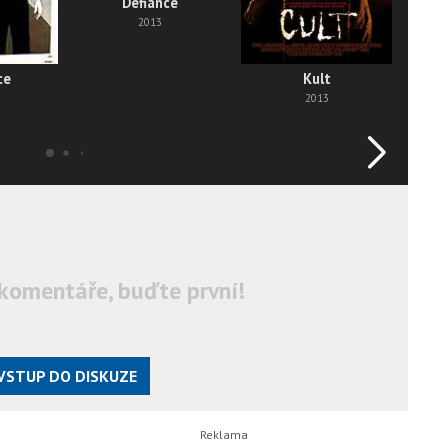
Defiance
2013
ce
Kult
2013
komentáře, buďte první!
VSTUP DO DISKUZE