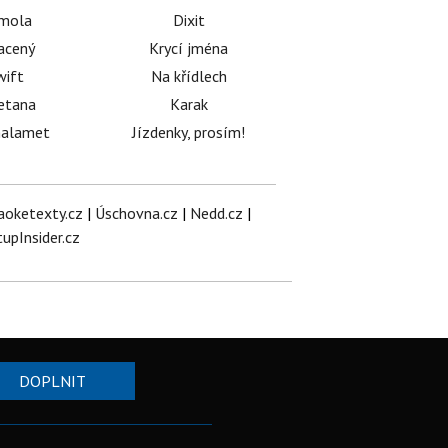
émola
Dixit
acený
Krycí jména
wift
Na křídlech
etana
Karak
halamet
Jízdenky, prosím!
aoketexty.cz
|
Úschovna.cz
|
Nedd.cz
|
tupInsider.cz
DOPLNIT