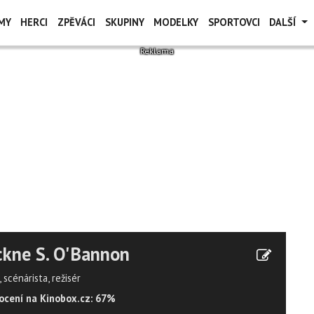
MY
HERCI
ZPĚVÁCI
SKUPINY
MODELKY
SPORTOVCI
DALŠÍ
kne S. O'Bannon
 scénárista, režisér
cení na Kinobox.cz: 67%