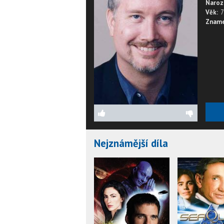
Naroz
Věk:
7
Zname
Nejznámější díla