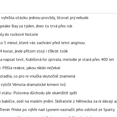
 vyřešila otázku jednou provždy, litovat prý nebude
apeake Bay za týden, dnes to trvá přes rok
ly do rockové historie
o 5 minut, které vás zachrání před letní angínou
orun, jinde přitom stojí i třikrát tolik
napsal text, Kubišová ho zpívala, melodie je stará přes 400 let
 Přišla reakce, jakou nikdo nečekal
ozradila, co pro ni vnučka skutečně znamená
, vylíčil Vémola dramatické krmení lvů
d státu: Polovina důchodu jde okamžitě zpět
babičce, sedí na malém jmění. Sběratelé z Německa za ni dávají 
 Trenér Priske po výhře nad Lyonem naznačil jeho odchod ze Sparty