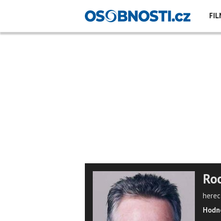
FIL
Roc
herec,
Hodno