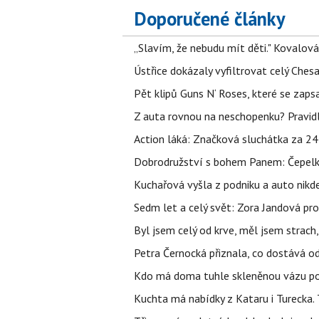
Doporučené články
„Slavím, že nebudu mít děti." Kovalová
Ústřice dokázaly vyfiltrovat celý Ches
Pět klipů Guns N‘ Roses, které se zapsa
Z auta rovnou na neschopenku? Pravidl
Action láká: Značková sluchátka za 244 k
Dobrodružství s bohem Panem: Čepelka 
Kuchařová vyšla z podniku a auto nikde.
Sedm let a celý svět: Zora Jandová pr
Byl jsem celý od krve, měl jsem strach
Petra Černocká přiznala, co dostává o
Kdo má doma tuhle skleněnou vázu po 
Kuchta má nabídky z Kataru i Turecka.