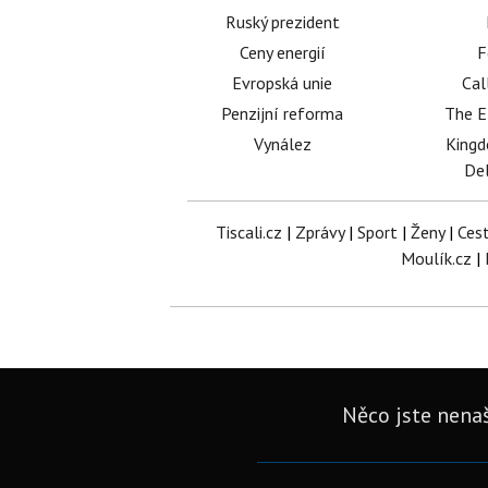
Ruský prezident
Ceny energií
F
Evropská unie
Cal
Penzijní reforma
The E
Vynález
King
Del
Tiscali.cz
|
Zprávy
|
Sport
|
Ženy
|
Ces
Moulík.cz
|
Něco jste nenaš