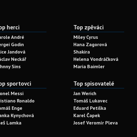
op herci
Top zpěváci
arole André
Miley Cyrus
ergei Godin
Hana Zagorová
lice Jandová
Shakira
áclav Neckář
Helena Vondráčková
ohnny Sins
Maria Baimler
op sportovci
Top spisovatelé
ionel Messi
Jan Werich
ristiano Ronaldo
Tomáš Lukavec
omáš Enge
Eduard Petiška
anka Kynychová
Karel Čapek
leš Lamka
Josef Veromír Pleva