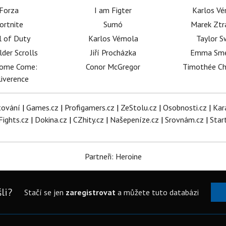
Forza
I am Figter
Karlos V
ortnite
Sumó
Marek Ztr
l of Duty
Karlos Vémola
Taylor S
lder Scrolls
Jiří Procházka
Emma Sm
dome Come:
Conor McGregor
Timothée C
iverence
tování
|
Games.cz
|
Profigamers.cz
|
ZeStolu.cz
|
Osobnosti.cz
|
Kar
Fights.cz
|
Dokina.cz
|
CZhity.cz
|
Našepeníze.cz
|
Srovnám.cz
|
Star
Partneři: Heroine
li?
Stačí se jen
zaregistrovat
a můžete tuto databázi