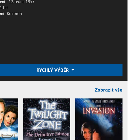
ení:
12. ledna 1955
1 let
ní:
Kozoroh
RYCHLÝ VÝBĚR
Zobrazit vše