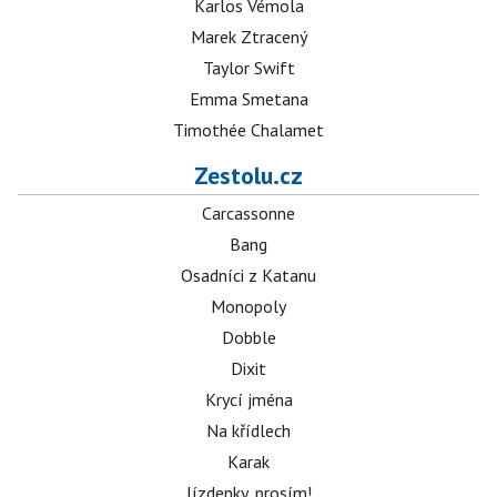
Karlos Vémola
Marek Ztracený
Taylor Swift
Emma Smetana
Timothée Chalamet
Zestolu.cz
Carcassonne
Bang
Osadníci z Katanu
Monopoly
Dobble
Dixit
Krycí jména
Na křídlech
Karak
Jízdenky, prosím!