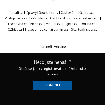
Tiscali.cz
|
Zprávy
|
Sport
|
Ženy
|
Cestování
|
Games.cz
|
Profigamers.cz
|
ZeStolu.cz
|
Osobnosti.cz
|
Karaoketexty.cz
|
Úschovna.cz
|
Nedd.cz
|
Moulík.cz
|
Fights.cz
|
Dokina.cz
|
CZhity.cz
|
Našepeníze.cz
|
Srovnám.cz
|
StartupInsider.cz
Partneři: Heroine
Něco jste nenašli?
Stačí se jen
zaregistrovat
a můžete tuto
databázi
DOPLNIT