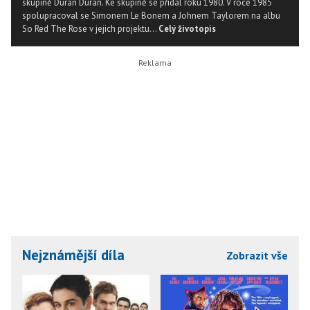
skupině Duran Duran. Ke skupině se přidal roku 1980. V roce 1985
spolupracoval se Simonem Le Bonem a Johnem Taylorem na albu
So Red The Rose v jejich projektu...
Celý životopis
Nejznámější díla
Zobrazit vše