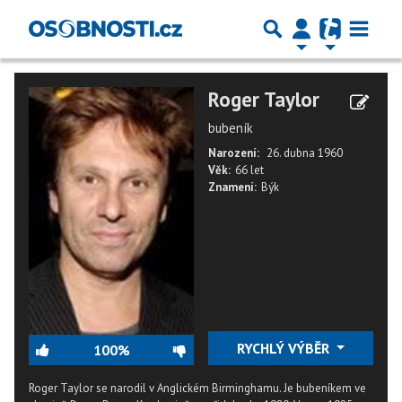
Roger Taylor
bubeník
Narození:
26. dubna 1960
Věk:
66 let
Znamení:
Býk
RYCHLÝ VÝBĚR
100%
Roger Taylor se narodil v Anglickém Birminghamu. Je bubeníkem ve