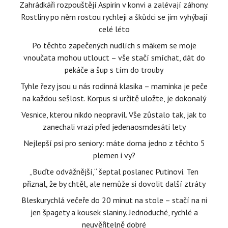
Zahrádkáři rozpouštějí Aspirin v konvi a zalévají záhony.
Rostliny po něm rostou rychleji a škůdci se jim vyhýbají
celé léto
Po těchto zapečených nudlích s mákem se moje
vnoučata mohou utlouct – vše stačí smíchat, dát do
pekáče a šup s tím do trouby
Tyhle řezy jsou u nás rodinná klasika – maminka je peče
na každou sešlost. Korpus si určitě uložte, je dokonalý
Vesnice, kterou nikdo neopravil. Vše zůstalo tak, jak to
zanechali vrazi před jedenaosmdesáti lety
Nejlepší psi pro seniory: máte doma jedno z těchto 5
plemen i vy?
„Buďte odvážnější,“ šeptal poslanec Putinovi. Ten
přiznal, že by chtěl, ale nemůže si dovolit další ztráty
Bleskurychlá večeře do 20 minut na stole – stačí na ni
jen špagety a kousek slaniny. Jednoduché, rychlé a
neuvěřitelně dobré