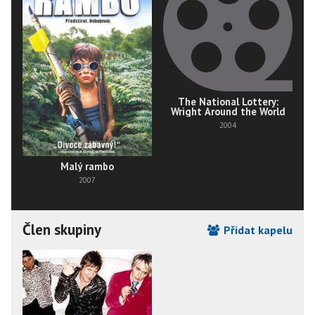
The National Lottery:
B
Wright Around the World
2004
Malý rambo
2007
Člen skupiny
Přidat kapelu