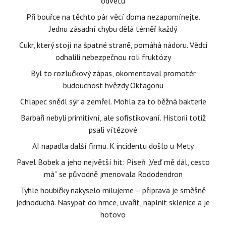
odvetu
Při bouřce na těchto pár věcí doma nezapomínejte.
Jednu zásadní chybu dělá téměř každý
Cukr, který stojí na špatné straně, pomáhá nádoru. Vědci
odhalili nebezpečnou roli fruktózy
Byl to rozlučkový zápas, okomentoval promotér
budoucnost hvězdy Oktagonu
Chlapec snědl sýr a zemřel. Mohla za to běžná bakterie
Barbaři nebyli primitivní, ale sofistikovaní. Historii totiž
psali vítězové
AI napadla další firmu. K incidentu došlo u Mety
Pavel Bobek a jeho největší hit: Píseň „Veď mě dál, cesto
má“ se původně jmenovala Rododendron
Tyhle houbičky nakyselo milujeme – příprava je směšně
jednoduchá. Nasypat do hrnce, uvařit, naplnit sklenice a je
hotovo