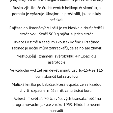
Rusko zjistilo, že éra bitevních helikoptér skončila, a
pomalu je vyřazuje. Ukrajinci je proškolili, jak to nikdy
nečekali
Rajčata do limonády? V Itálii je to klasika a chuť předčí i
citrónovku. Stačí 500 g rajčat a jeden citrón
Kvete i v zimě a stačí mu kousek kořínku. Ptačinec
žabinec je noční můra zahrádkářů, dá se ho ale zbavit
Nejhloupější znamení zvěrokruhu: 4 hlupáci dle
astrologie
Ve vzduchu vydržel jen devět minut. Let Tu-154 se 115
lidmi skončil katastrofou
Maličká knížka po babičce, která vypadá, že se každou
chvíli rozpadne, může mít cenu tisíců korun
„Azbest IT světa“: 70 % světových transakcí běží na
programovacím jazyce z roku 1959. Nikdo ho neumí
nahradit