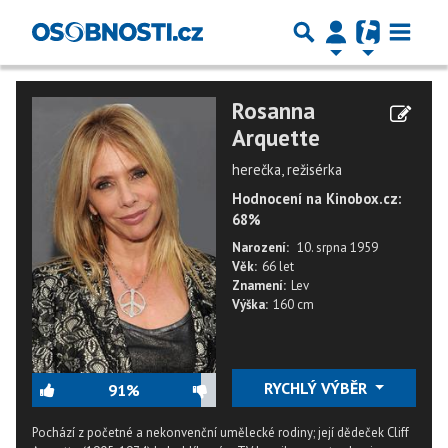
Rosanna
Arquette
herečka, režisérka
Hodnocení na Kinobox.cz:
68%
Narození:
10. srpna 1959
Věk:
66 let
Znamení:
Lev
Výška:
160 cm
RYCHLÝ VÝBĚR
91%
Pochází z početné a nekonvenční umělecké rodiny; její dědeček Cliff