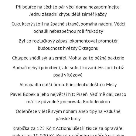
Při bouřce na těchto pár věcí doma nezapomínejte.
Jednu zásadní chybu dělá téměř každý
Cukr, který stojí na špatné straně, pomáhá nádoru. Vědci
odhalili nebezpečnou roli fruktózy
Byl to rozlučkový zápas, okomentoval promotér
budoucnost hvězdy Oktagonu
Chlapec snědl sýr a zemřel. Mohla za to běžná bakterie
Barbaři nebyli primitivní, ale sofistikovaní. Historii totiž
psali vítězové
AI napadla další firmu. K incidentu došlo u Mety
Pavel Bobek a jeho největší hit: Píseň „Veď mě dál, cesto
má“ se původně jmenovala Rododendron
Odlehčete v létě svým nohám aneb tipy na vzdušné
pánské boty
Krabička za 125 Kč z Actionu ušetří tisíce za opraváře,
jindy stojí 10 000 Kč. Regál s nářadím je věčně prázdný