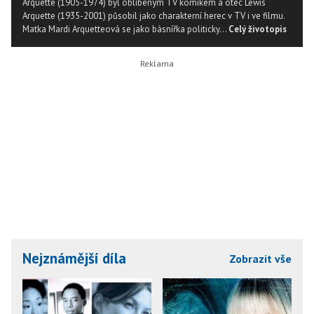
Arquette (1905-1974) byl oblíbeným TV komikem a otec Lewis
Arquette (1935-2001) působil jako charakterní herec v TV i ve filmu.
Matka Mardi Arquetteová se jako básnířka politicky...
Celý životopis
Nejznámější díla
Zobrazit vše