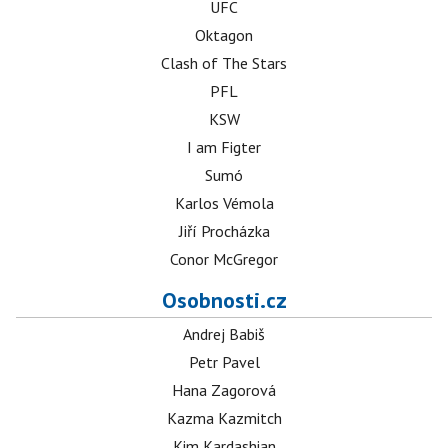
UFC
Oktagon
Clash of The Stars
PFL
KSW
I am Figter
Sumó
Karlos Vémola
Jiří Procházka
Conor McGregor
Osobnosti.cz
Andrej Babiš
Petr Pavel
Hana Zagorová
Kazma Kazmitch
Kim Kardashian