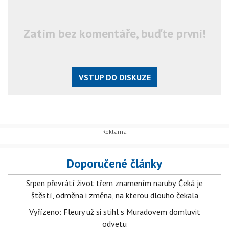
Zatím bez komentáře, buďte první!
VSTUP DO DISKUZE
Doporučené články
Srpen převrátí život třem znamením naruby. Čeká je
štěstí, odměna i změna, na kterou dlouho čekala
Vyřízeno: Fleury už si stihl s Muradovem domluvit
odvetu