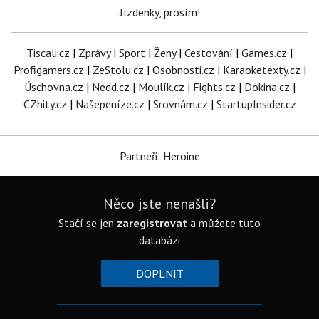
Jízdenky, prosím!
Tiscali.cz
|
Zprávy
|
Sport
|
Ženy
|
Cestování
|
Games.cz
|
Profigamers.cz
|
ZeStolu.cz
|
Osobnosti.cz
|
Karaoketexty.cz
|
Úschovna.cz
|
Nedd.cz
|
Moulík.cz
|
Fights.cz
|
Dokina.cz
|
CZhity.cz
|
Našepeníze.cz
|
Srovnám.cz
|
StartupInsider.cz
Partneři: Heroine
Něco jste nenašli?
Stačí se jen
zaregistrovat
a můžete tuto
databázi
DOPLNIT