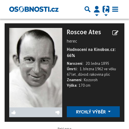
Roscoe Ates
herec
Hodnocení na Kinobox.cz:
66%
Narození:
20. ledna 1895
Úmrtí:
1. března 1962
ve věku
67 let
,
důvod: rakovina plic
Znamení:
Kozoroh
Výška:
170 cm
RYCHLÝ VÝBĚR