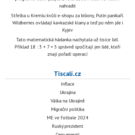
nahradit
Střelba u Kremlu kvůli e-shopu za biliony, Putin panikaří.
Wildberries ovládají kavkazské klany a teď po něm jde i
Kyjev
Tato matematická hádanka nachytala už tisíce lidí.
Příklad 18 : 3 + 7 × 5 správně spočítají jen lidé, kteří
znají pořadí operací
Tiscali.cz
Inflace
Ukrajina
Válka na Ukrajině
Migrační politika
ME ve fotbale 2024
Ruský prezident
Ceny energií