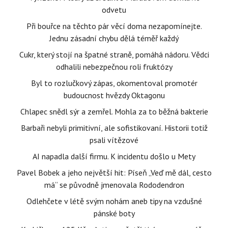
odvetu
Při bouřce na těchto pár věcí doma nezapomínejte.
Jednu zásadní chybu dělá téměř každý
Cukr, který stojí na špatné straně, pomáhá nádoru. Vědci
odhalili nebezpečnou roli fruktózy
Byl to rozlučkový zápas, okomentoval promotér
budoucnost hvězdy Oktagonu
Chlapec snědl sýr a zemřel. Mohla za to běžná bakterie
Barbaři nebyli primitivní, ale sofistikovaní. Historii totiž
psali vítězové
AI napadla další firmu. K incidentu došlo u Mety
Pavel Bobek a jeho největší hit: Píseň „Veď mě dál, cesto
má“ se původně jmenovala Rododendron
Odlehčete v létě svým nohám aneb tipy na vzdušné
pánské boty