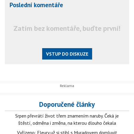
Poslední komentáře
Zatím bez komentáře, buďte první!
VSTUP DO DISKUZE
Doporučené články
Srpen převrátí život třem znamením naruby. Čeká je
štěstí, odměna i změna, na kterou dlouho čekala
Vyřízeno: Fleury už si stihl s Muradovem domluvit