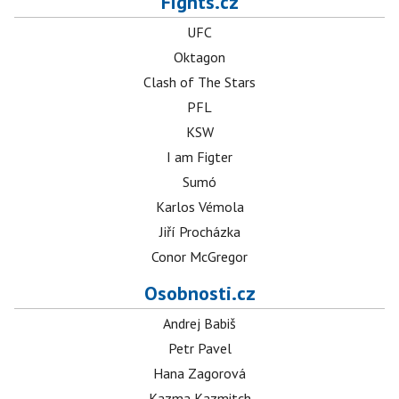
Fights.cz
UFC
Oktagon
Clash of The Stars
PFL
KSW
I am Figter
Sumó
Karlos Vémola
Jiří Procházka
Conor McGregor
Osobnosti.cz
Andrej Babiš
Petr Pavel
Hana Zagorová
Kazma Kazmitch