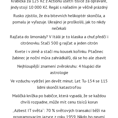
Krabička za 125 Kč z Actionu ušetří tisíce za opraváře,
jindy stojí 10 000 Kč. Regál s nářadím je věčně prázdný
Rusko zjistilo, že éra bitevních helikoptér skončila, a
pomalu je vyřazuje. Ukrajinci je proškolili, jak to nikdy
nečekali
Rajčata do limonády? V Itálii je to klasika a chuť předčí i
citrónovku. Stačí 500 g rajčat a jeden citrón
Kvete i v zimě a stačí mu kousek kořínku. Ptačinec
žabinec je noční můra zahrádkářů, dá se ho ale zbavit
Nejhloupější znamení zvěrokruhu: 4 hlupáci dle
astrologie
Ve vzduchu vydržel jen devět minut. Let Tu-154 se 115
lidmi skončil katastrofou
Maličká knížka po babičce, která vypadá, že se každou
chvíli rozpadne, může mít cenu tisíců korun
„Azbest IT světa“: 70 % světových transakcí běží na
programovacím jazyce z roku 1959. Nikdo ho neumí