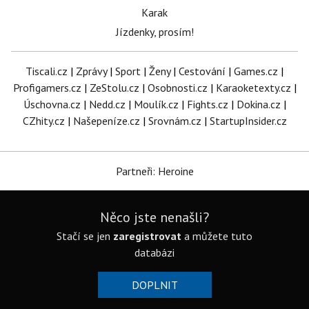
Karak
Jízdenky, prosím!
Tiscali.cz
|
Zprávy
|
Sport
|
Ženy
|
Cestování
|
Games.cz
|
Profigamers.cz
|
ZeStolu.cz
|
Osobnosti.cz
|
Karaoketexty.cz
|
Úschovna.cz
|
Nedd.cz
|
Moulík.cz
|
Fights.cz
|
Dokina.cz
|
CZhity.cz
|
Našepeníze.cz
|
Srovnám.cz
|
StartupInsider.cz
Partneři: Heroine
Něco jste nenašli?
Stačí se jen
zaregistrovat
a můžete tuto
databázi
DOPLNIT