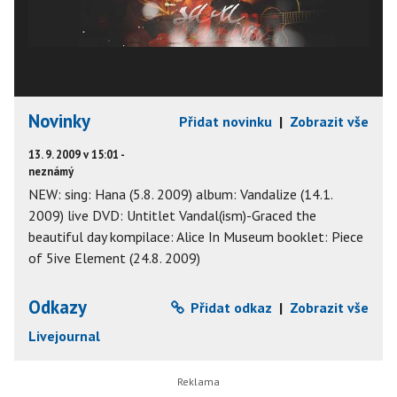
Novinky
Přidat novinku
|
Zobrazit vše
13. 9. 2009 v 15:01 -
neznámý
NEW: sing: Hana (5.8. 2009) album: Vandalize (14.1.
2009) live DVD: Untitlet Vandal(ism)-Graced the
beautiful day kompilace: Alice In Museum booklet: Piece
of 5ive Element (24.8. 2009)
Odkazy
Přidat odkaz
|
Zobrazit vše
Livejournal