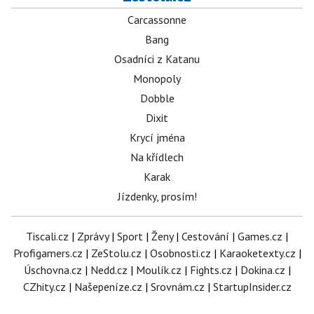
Carcassonne
Bang
Osadníci z Katanu
Monopoly
Dobble
Dixit
Krycí jména
Na křídlech
Karak
Jízdenky, prosím!
Tiscali.cz
|
Zprávy
|
Sport
|
Ženy
|
Cestování
|
Games.cz
|
Profigamers.cz
|
ZeStolu.cz
|
Osobnosti.cz
|
Karaoketexty.cz
|
Úschovna.cz
|
Nedd.cz
|
Moulík.cz
|
Fights.cz
|
Dokina.cz
|
CZhity.cz
|
Našepeníze.cz
|
Srovnám.cz
|
StartupInsider.cz