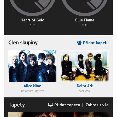
Heart of Gold
Blue Flame
2011
2011
Člen skupiny
Přidat kapelu
Alice Nine
Delta Ark
baskytara, klávesy
baskytara
Tapety
Přidat tapetu
|
Zobrazit vše