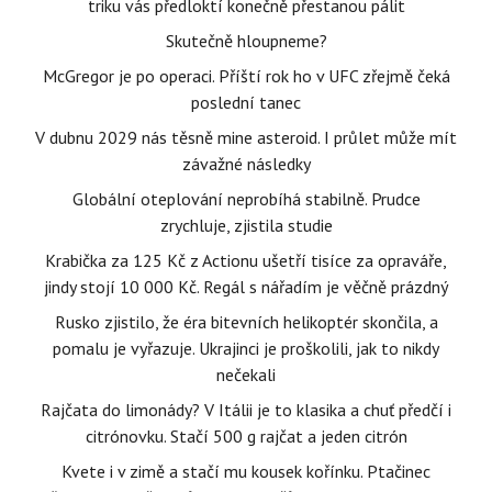
triku vás předloktí konečně přestanou pálit
Skutečně hloupneme?
McGregor je po operaci. Příští rok ho v UFC zřejmě čeká
poslední tanec
V dubnu 2029 nás těsně mine asteroid. I průlet může mít
závažné následky
Globální oteplování neprobíhá stabilně. Prudce
zrychluje, zjistila studie
Krabička za 125 Kč z Actionu ušetří tisíce za opraváře,
jindy stojí 10 000 Kč. Regál s nářadím je věčně prázdný
Rusko zjistilo, že éra bitevních helikoptér skončila, a
pomalu je vyřazuje. Ukrajinci je proškolili, jak to nikdy
nečekali
Rajčata do limonády? V Itálii je to klasika a chuť předčí i
citrónovku. Stačí 500 g rajčat a jeden citrón
Kvete i v zimě a stačí mu kousek kořínku. Ptačinec