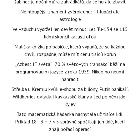
žabinec je noční můra zahrádkářů, dá se ho ale zbavit
Nejhloupější znamení zvěrokruhu: 4 hlupáci dle
astrologie
Ve vzduchu vydržel jen devět minut. Let Tu-154 se 115
lidmi skončil katastrofou
Maličká knížka po babičce, která vypadá, že se každou
chvíli rozpadne, může mít cenu tisíců korun
„Azbest IT světa“: 70 % světových transakcí běží na
programovacím jazyce z roku 1959. Nikdo ho neumí
nahradit
Střelba u Kremlu kvůli e-shopu za biliony, Putin panikaří.
Wildberries ovládají kavkazské klany a teď po něm jde i
Kyjev
Tato matematická hádanka nachytala už tisíce lidí.
Příklad 18 : 3 + 7 × 5 správně spočítají jen lidé, kteří
znají pořadí operací