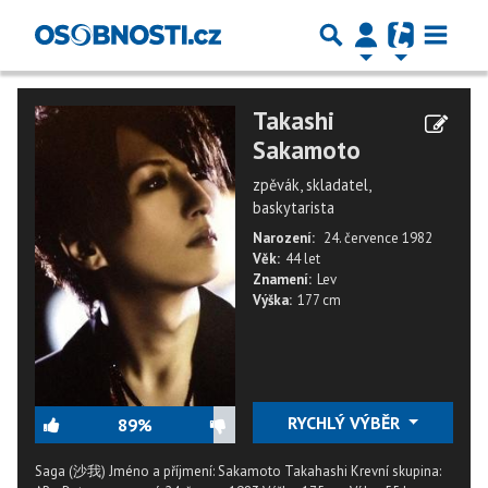
Takashi
Sakamoto
zpěvák, skladatel,
baskytarista
Narození:
24. července 1982
Věk:
44 let
Znamení:
Lev
Výška:
177 cm
RYCHLÝ VÝBĚR
89%
Saga (沙我) Jméno a příjmení: Sakamoto Takahashi Krevní skupina: