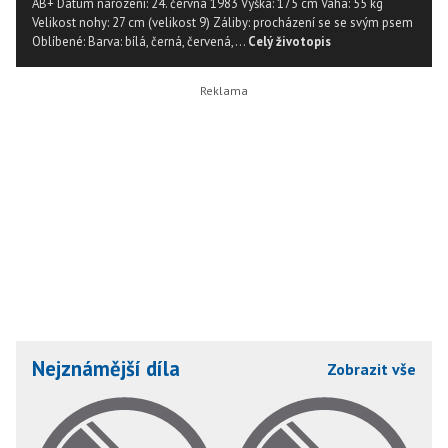
AB+ Datum narození: 24. června 1983 Výška: 175 cm Váha: 55 kg
Velikost nohy: 27 cm (velikost 9) Záliby: procházení se se svým psem
Oblíbené: Barva: bílá, černá, červená,...
Celý životopis
Nejznámější díla
Zobrazit vše