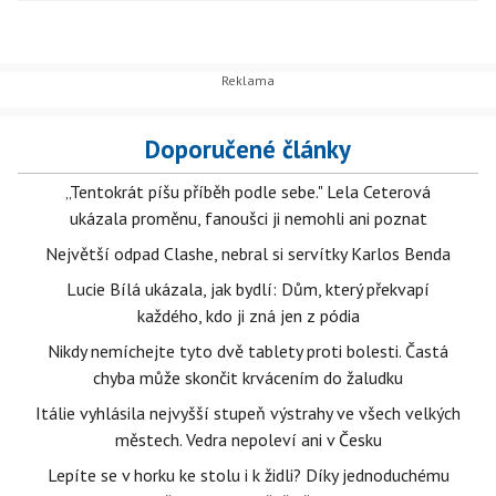
Doporučené články
„Tentokrát píšu příběh podle sebe." Lela Ceterová
ukázala proměnu, fanoušci ji nemohli ani poznat
Největší odpad Clashe, nebral si servítky Karlos Benda
Lucie Bílá ukázala, jak bydlí: Dům, který překvapí
každého, kdo ji zná jen z pódia
Nikdy nemíchejte tyto dvě tablety proti bolesti. Častá
chyba může skončit krvácením do žaludku
Itálie vyhlásila nejvyšší stupeň výstrahy ve všech velkých
městech. Vedra nepoleví ani v Česku
Lepíte se v horku ke stolu i k židli? Díky jednoduchému