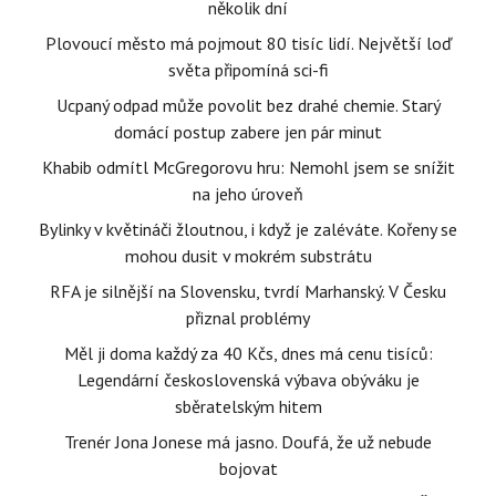
několik dní
Plovoucí město má pojmout 80 tisíc lidí. Největší loď
světa připomíná sci-fi
Ucpaný odpad může povolit bez drahé chemie. Starý
domácí postup zabere jen pár minut
Khabib odmítl McGregorovu hru: Nemohl jsem se snížit
na jeho úroveň
Bylinky v květináči žloutnou, i když je zaléváte. Kořeny se
mohou dusit v mokrém substrátu
RFA je silnější na Slovensku, tvrdí Marhanský. V Česku
přiznal problémy
Měl ji doma každý za 40 Kčs, dnes má cenu tisíců:
Legendární československá výbava obýváku je
sběratelským hitem
Trenér Jona Jonese má jasno. Doufá, že už nebude
bojovat