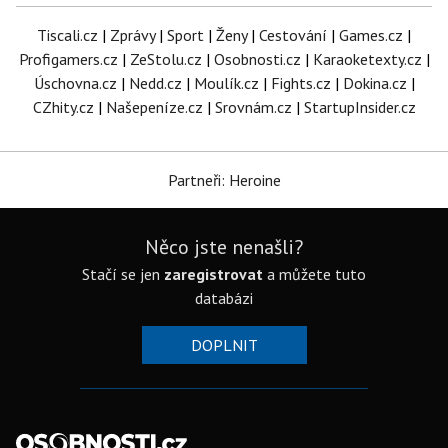
Tiscali.cz
|
Zprávy
|
Sport
|
Ženy
|
Cestování
|
Games.cz
|
Profigamers.cz
|
ZeStolu.cz
|
Osobnosti.cz
|
Karaoketexty.cz
|
Úschovna.cz
|
Nedd.cz
|
Moulík.cz
|
Fights.cz
|
Dokina.cz
|
CZhity.cz
|
Našepeníze.cz
|
Srovnám.cz
|
StartupInsider.cz
Partneři: Heroine
Něco jste nenašli?
Stačí se jen
zaregistrovat
a můžete tuto
databázi
DOPLNIT