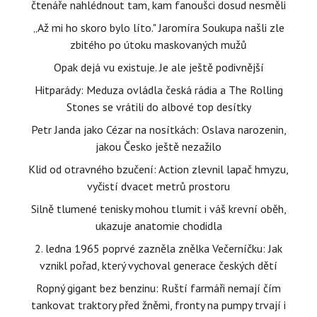
čtenáře nahlédnout tam, kam fanoušci dosud nesměli
„Až mi ho skoro bylo líto." Jaromíra Soukupa našli zle
zbitého po útoku maskovaných mužů
Opak dejá vu existuje. Je ale ještě podivnější
Hitparády: Meduza ovládla česká rádia a The Rolling
Stones se vrátili do albové top desítky
Petr Janda jako Cézar na nosítkách: Oslava narozenin,
jakou Česko ještě nezažilo
Klid od otravného bzučení: Action zlevnil lapač hmyzu,
vyčistí dvacet metrů prostoru
Silně tlumené tenisky mohou tlumit i váš krevní oběh,
ukazuje anatomie chodidla
2. ledna 1965 poprvé zazněla znělka Večerníčku: Jak
vznikl pořad, který vychoval generace českých dětí
Ropný gigant bez benzinu: Ruští farmáři nemají čím
tankovat traktory před žněmi, fronty na pumpy trvají i