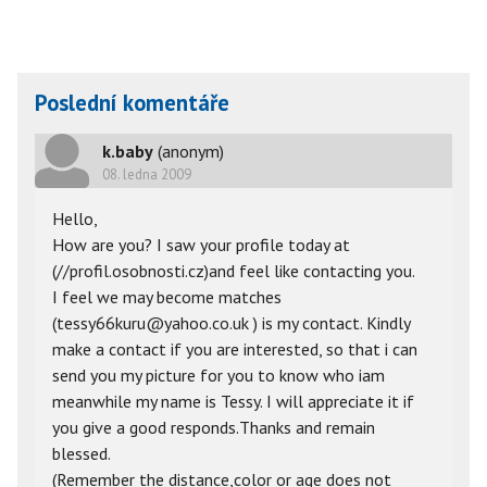
Poslední komentáře
k.baby
(anonym)
08. ledna 2009
Hello,
How are you? I saw your profile today at
(//profil.osobnosti.cz)and feel like contacting you.
I feel we may become matches
(tessy66kuru@yahoo.co.uk ) is my contact. Kindly
make a contact if you are interested, so that i can
send you my picture for you to know who iam
meanwhile my name is Tessy. I will appreciate it if
you give a good responds.Thanks and remain
blessed.
(Remember the distance,color or age does not