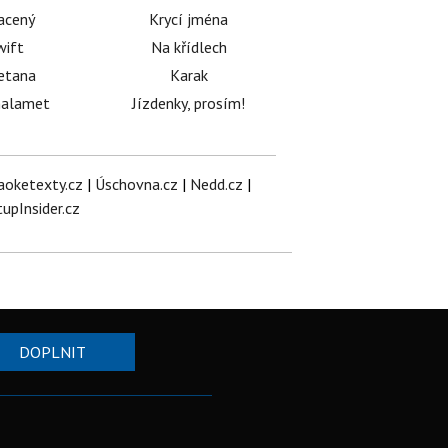
acený
Krycí jména
wift
Na křídlech
etana
Karak
halamet
Jízdenky, prosím!
aoketexty.cz
|
Úschovna.cz
|
Nedd.cz
|
tupInsider.cz
DOPLNIT