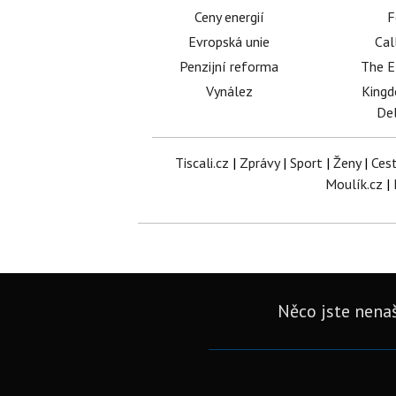
Ceny energií
F
Evropská unie
Cal
Penzijní reforma
The E
Vynález
King
Del
Tiscali.cz
|
Zprávy
|
Sport
|
Ženy
|
Ces
Moulík.cz
|
Něco jste nenaš