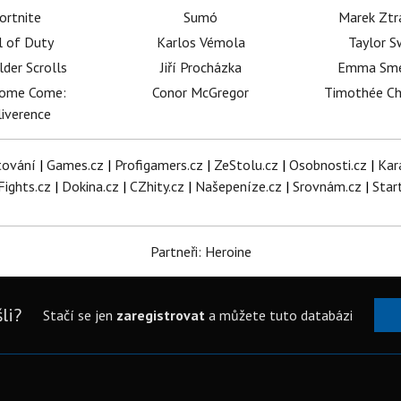
ortnite
Sumó
Marek Ztr
l of Duty
Karlos Vémola
Taylor S
lder Scrolls
Jiří Procházka
Emma Sm
dome Come:
Conor McGregor
Timothée C
iverence
tování
|
Games.cz
|
Profigamers.cz
|
ZeStolu.cz
|
Osobnosti.cz
|
Kar
Fights.cz
|
Dokina.cz
|
CZhity.cz
|
Našepeníze.cz
|
Srovnám.cz
|
Star
Partneři: Heroine
li?
Stačí se jen
zaregistrovat
a můžete tuto databázi