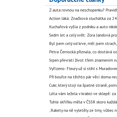
Z auta rovnou na neschopenku? Pravidl
Action láká: Značková sluchátka za 244 k
Kuchařová vyšla z podniku a auto nikde.
Sedm let a celý svět: Zora Jandová pr
Byl jsem celý od krve, měl jsem strach
Petra Černocká přiznala, co dostává o
Srpen převrátí život třem znamením na
Vyřízeno: Fleury už si stihl s Murado
Při bouřce na těchto pár věcí doma ne
Cukr, který stojí na špatné straně, pom
Léta vám ležela v krabici ve sklepě: z
Tuhle skříňku měla v ČSSR skoro každá
„Rakety na ně vyletěly ze tmy, vůbec ná