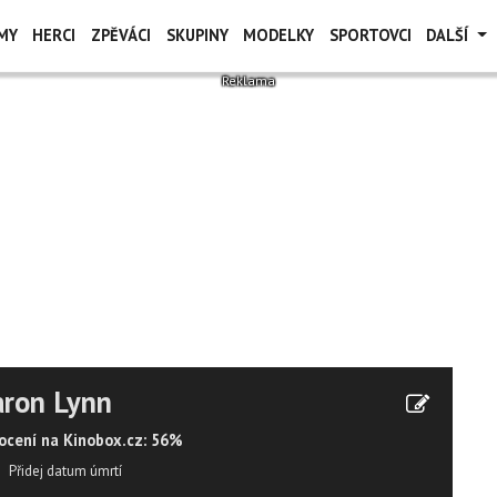
MY
HERCI
ZPĚVÁCI
SKUPINY
MODELKY
SPORTOVCI
DALŠÍ
aron Lynn
cení na Kinobox.cz: 56%
Přidej datum úmrtí