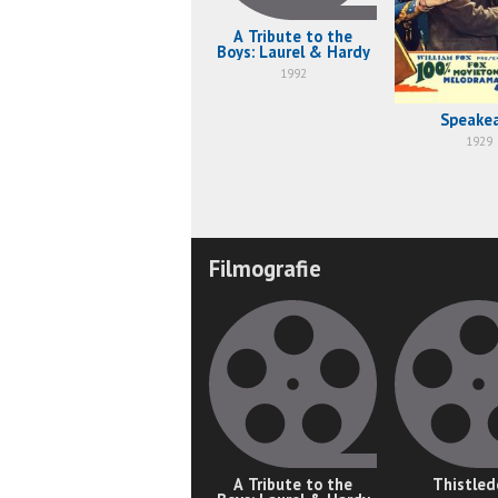
A Tribute to the
Boys: Laurel & Hardy
1992
Speake
1929
Filmografie
A Tribute to the
Thistle