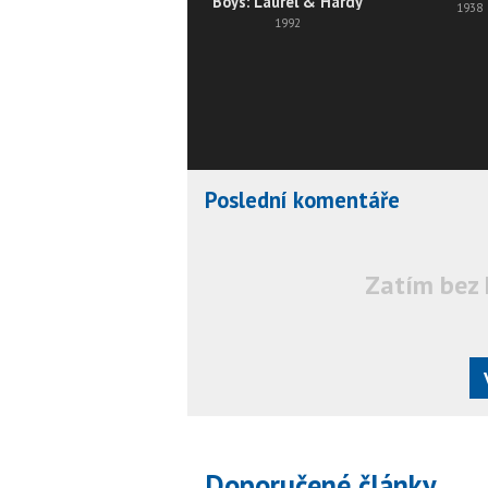
Boys: Laurel & Hardy
1938
1992
Poslední komentáře
Zatím bez 
Doporučené články