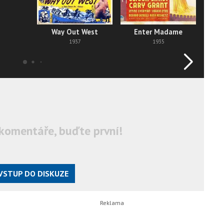
Way Out West
Enter Madame
Go 
1937
1935
komentáře, buďte první!
VSTUP DO DISKUZE