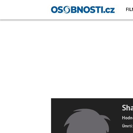
FIL
Sh
Hodno
Úmrtí: