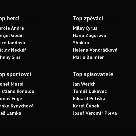
op herci
Top zpěváci
arole André
Miley Cyrus
ergei Godin
Hana Zagorová
lice Jandová
Shakira
áclav Neckář
Helena Vondráčková
ohnny Sins
Maria Baimler
op sportovci
Top spisovatelé
ionel Messi
Jan Werich
ristiano Ronaldo
Tomáš Lukavec
omáš Enge
Eduard Petiška
anka Kynychová
Karel Čapek
leš Lamka
Josef Veromír Pleva