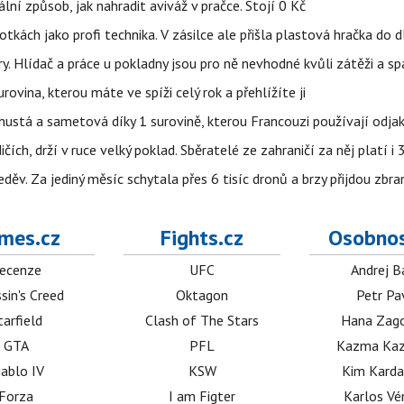
niální způsob, jak nahradit aviváž v pračce. Stojí 0 Kč
tkách jako profi technika. V zásilce ale přišla plastová hračka do 
ry. Hlídač a práce u pokladny jsou pro ně nevhodné kvůli zátěži a s
rovina, kterou máte ve spíži celý rok a přehlížíte ji
ustá a sametová díky 1 surovině, kterou Francouzi používají odjak
ch, drží v ruce velký poklad. Sběratelé ze zahraničí za něj platí i
ěv. Za jediný měsíc schytala přes 6 tisíc dronů a brzy přijdou zbra
mes.cz
Fights.cz
Osobnos
ecenze
UFC
Andrej B
sin's Creed
Oktagon
Petr Pa
tarfield
Clash of The Stars
Hana Zag
GTA
PFL
Kazma Kaz
iablo IV
KSW
Kim Karda
Forza
I am Figter
Karlos V