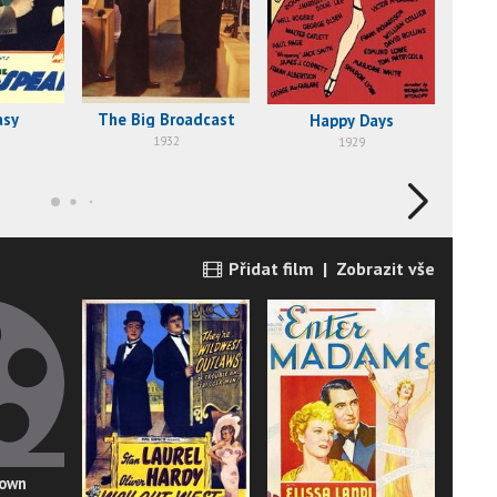
asy
The Big Broadcast
W
Happy Days
1932
1929
Přidat film
|
Zobrazit vše
down