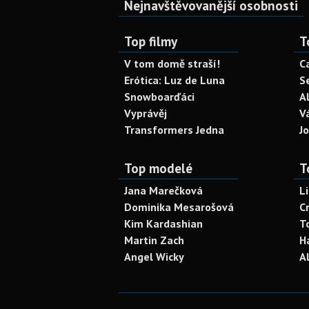
Nejnavštěvovanější osobnosti
Top filmy
T
V tom domě straší!
C
Erótica: Luz de Luna
S
Snowboarďáci
A
Vyprávěj
V
Transformers Jedna
J
Top modelé
T
Jana Marečková
L
Dominika Mesarošová
C
Kim Kardashian
T
Martin Zach
H
Angel Wicky
A