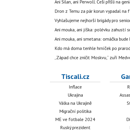
Ani Silan, ani Perwoll. Češi přišli na ge
Dron z Temu za pár korun vypadal na fo
Vyhlašujeme nejhorší brigády pro senio
Ani mouka, ani jíška: polévku zahustí su
Ani mouka, ani smetana: omáčka bude h
Kdo má doma tenhle hrníček po prarodičí
„Západ chce zničit Moskvu,“ zuří Medved
Tiscali.cz
Ga
Inflace
R
Ukrajina
Assas
Válka na Ukrajině
S
Migrační politika
ME ve fotbale 2024
D
Ruský prezident