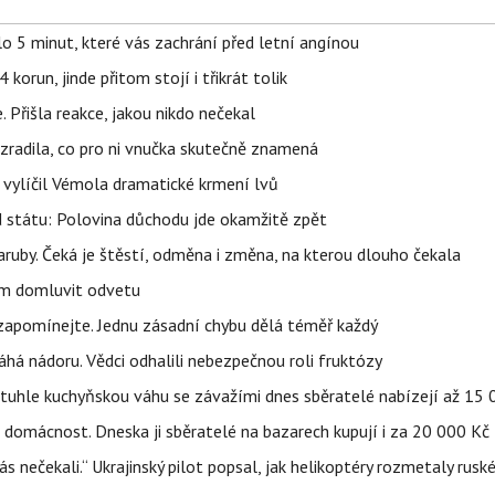
o 5 minut, které vás zachrání před letní angínou
orun, jinde přitom stojí i třikrát tolik
 Přišla reakce, jakou nikdo nečekal
ozradila, co pro ni vnučka skutečně znamená
, vylíčil Vémola dramatické krmení lvů
d státu: Polovina důchodu jde okamžitě zpět
ruby. Čeká je štěstí, odměna i změna, na kterou dlouho čekala
vem domluvit odvetu
zapomínejte. Jednu zásadní chybu dělá téměř každý
áhá nádoru. Vědci odhalili nebezpečnou roli fruktózy
a tuhle kuchyňskou váhu se závažími dnes sběratelé nabízejí až 15
 domácnost. Dneska ji sběratelé na bazarech kupují i za 20 000 Kč
s nečekali.“ Ukrajinský pilot popsal, jak helikoptéry rozmetaly rusk