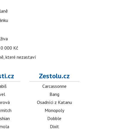
dlaně
pánku
živa
 30 000 Kč
ně, které nezastaví
ti.cz
Zestolu.cz
abiš
Carcassonne
vel
Bang
orová
Osadníci z Katanu
mitch
Monopoly
shian
Dobble
émola
Dixit