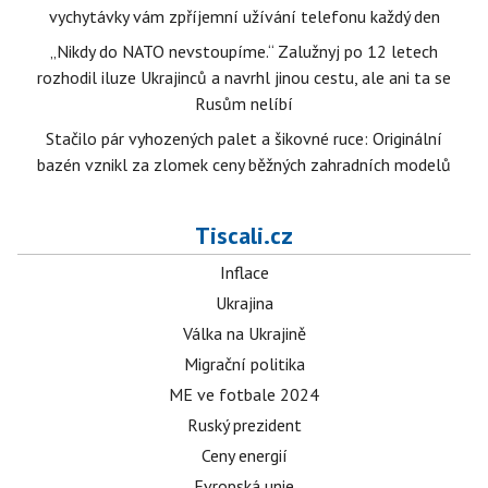
vychytávky vám zpříjemní užívání telefonu každý den
„Nikdy do NATO nevstoupíme.“ Zalužnyj po 12 letech
rozhodil iluze Ukrajinců a navrhl jinou cestu, ale ani ta se
Rusům nelíbí
Stačilo pár vyhozených palet a šikovné ruce: Originální
bazén vznikl za zlomek ceny běžných zahradních modelů
Tiscali.cz
Inflace
Ukrajina
Válka na Ukrajině
Migrační politika
ME ve fotbale 2024
Ruský prezident
Ceny energií
Evropská unie