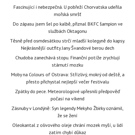
Fascinující i nebezpečná. U pobřeží Chorvatska udeřila
mořská smršť
Do zápasu jsem šel po kalbě, přiznal BKFC šampion ve
službách Oktagonu
Těsně před osmdesátkou strčí mladší kolegyně do kapsy.
Nejkrásnější outfity Jany Švandové berou dech
Chudoba zanechává stopu. Finanční potíže zrychlují
stárnutí mozku
Moby na Colours of Ostrava: Střízlivý, mokrý od deště, a
přesto přichystal nejlepší večer festivalu
Zpátky do pece. Meteorologové upřesnili předpověď
počasí na víkend
Zásnuby v Londýně: Syn legendy Mekyho Žbirky oznámil,
že se žení
Oleokantal z olivového oleje chrání mozek myší, u lidí
zatím chybí důkaz