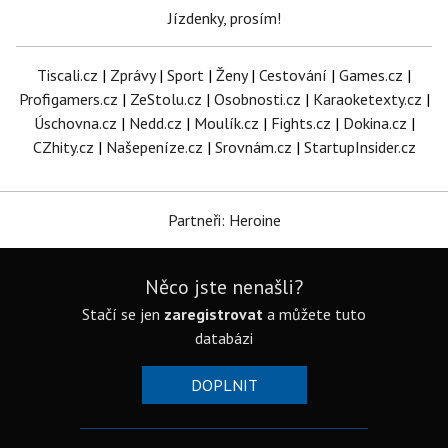
Jízdenky, prosím!
Tiscali.cz
|
Zprávy
|
Sport
|
Ženy
|
Cestování
|
Games.cz
|
Profigamers.cz
|
ZeStolu.cz
|
Osobnosti.cz
|
Karaoketexty.cz
|
Úschovna.cz
|
Nedd.cz
|
Moulík.cz
|
Fights.cz
|
Dokina.cz
|
CZhity.cz
|
Našepeníze.cz
|
Srovnám.cz
|
StartupInsider.cz
Partneři: Heroine
Něco jste nenašli?
Stačí se jen
zaregistrovat
a můžete tuto
databázi
DOPLNIT