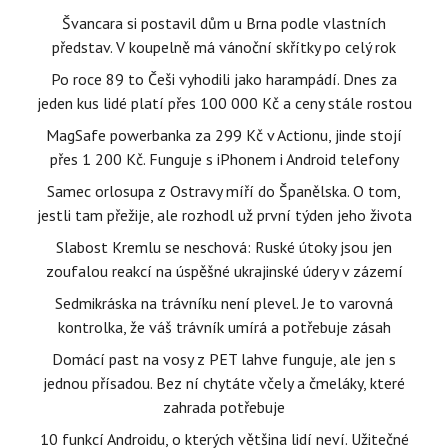
Švancara si postavil dům u Brna podle vlastních
představ. V koupelně má vánoční skřítky po celý rok
Po roce 89 to Češi vyhodili jako harampádí. Dnes za
jeden kus lidé platí přes 100 000 Kč a ceny stále rostou
MagSafe powerbanka za 299 Kč v Actionu, jinde stojí
přes 1 200 Kč. Funguje s iPhonem i Android telefony
Samec orlosupa z Ostravy míří do Španělska. O tom,
jestli tam přežije, ale rozhodl už první týden jeho života
Slabost Kremlu se neschová: Ruské útoky jsou jen
zoufalou reakcí na úspěšné ukrajinské údery v zázemí
Sedmikráska na trávníku není plevel. Je to varovná
kontrolka, že váš trávník umírá a potřebuje zásah
Domácí past na vosy z PET lahve funguje, ale jen s
jednou přísadou. Bez ní chytáte včely a čmeláky, které
zahrada potřebuje
10 funkcí Androidu, o kterých většina lidí neví. Užitečné