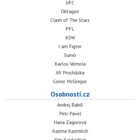
UFC
Oktagon
Clash of The Stars
PFL
KSW
I am Figter
Sumó
Karlos Vémola
Jiří Procházka
Conor McGregor
Osobnosti.cz
Andrej Babiš
Petr Pavel
Hana Zagorová
Kazma Kazmitch
Kim Kardashian