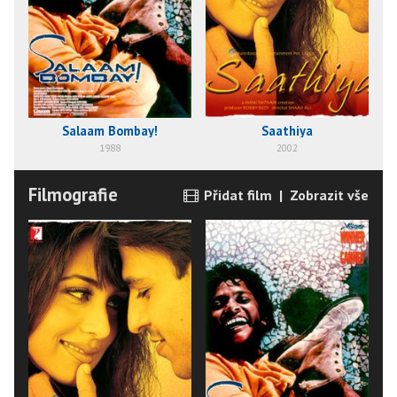
Salaam Bombay!
Saathiya
1988
2002
Filmografie
Přidat film
|
Zobrazit vše