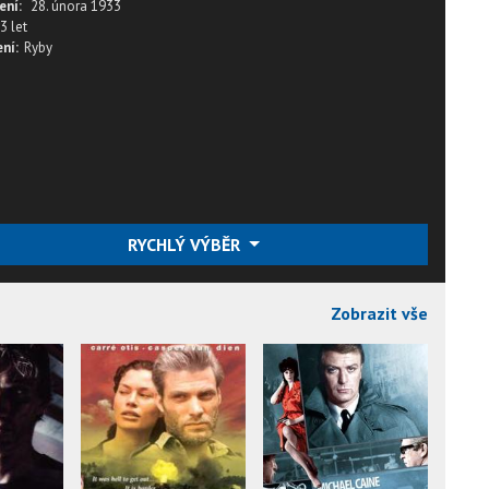
ení:
28. února 1933
3 let
ní:
Ryby
RYCHLÝ VÝBĚR
Zobrazit vše