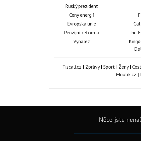
Ruský prezident
Ceny energií
F
Evropská unie
Cal
Penzijní reforma
The E
Vynález
King
Del
Tiscali.cz
|
Zprávy
|
Sport
|
Ženy
|
Ces
Moulík.cz
|
Něco jste nenaš