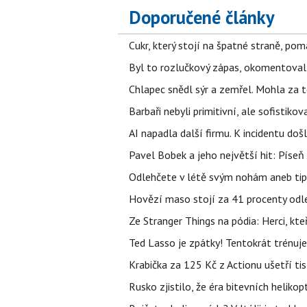
Doporučené články
Cukr, který stojí na špatné straně, pom
Byl to rozlučkový zápas, okomentova
Chlapec snědl sýr a zemřel. Mohla za t
Barbaři nebyli primitivní, ale sofistikov
AI napadla další firmu. K incidentu doš
Pavel Bobek a jeho největší hit: Pís
Odlehčete v létě svým nohám aneb tip
Hovězí maso stojí za 41 procenty odle
Ze Stranger Things na pódia: Herci, kt
Ted Lasso je zpátky! Tentokrát trénuj
Krabička za 125 Kč z Actionu ušetří tis
Rusko zjistilo, že éra bitevních helikopt