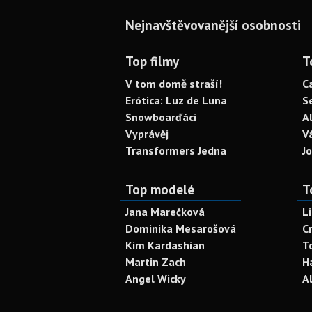
Nejnavštěvovanější osobnosti
Top filmy
T
V tom domě straší!
C
Erótica: Luz de Luna
S
Snowboarďáci
A
Vyprávěj
V
Transformers Jedna
J
Top modelé
T
Jana Marečková
L
Dominika Mesarošová
C
Kim Kardashian
T
Martin Zach
H
Angel Wicky
A