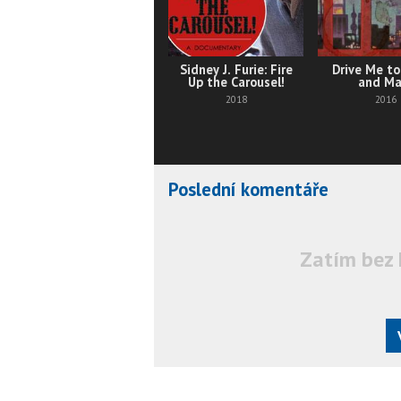
Sidney J. Furie: Fire
Drive Me t
Up the Carousel!
and Ma
2018
2016
Poslední komentáře
Zatím bez 