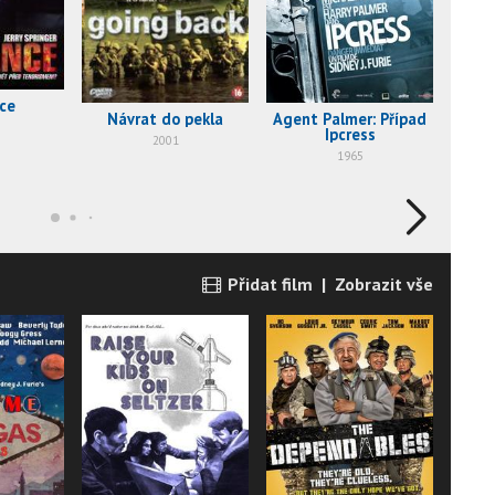
ce
Návrat do pekla
Agent Palmer: Případ
Ipcress
Mas
2001
1965
Přidat film
|
Zobrazit vše