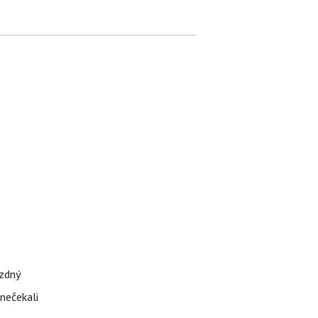
ázdný
 nečekali