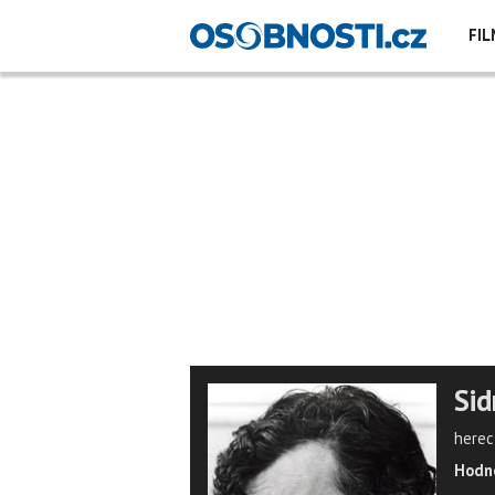
FIL
Sid
herec,
Hodno