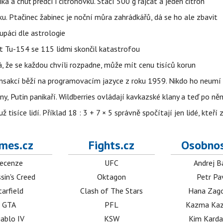
ika a chuť předčí i citrónovku. Stačí 500 g rajčat a jeden citrón
ku. Ptačinec žabinec je noční můra zahrádkářů, dá se ho ale zbavit
upáci dle astrologie
et Tu-154 se 115 lidmi skončil katastrofou
á, že se každou chvíli rozpadne, může mít cenu tisíců korun
nsakcí běží na programovacím jazyce z roku 1959. Nikdo ho neumí 
ny, Putin panikaří. Wildberries ovládají kavkazské klany a teď po něm
isíce lidí. Příklad 18 : 3 + 7 × 5 správně spočítají jen lidé, kteří 
mes.cz
Fights.cz
Osobnos
ecenze
UFC
Andrej B
sin's Creed
Oktagon
Petr Pa
tarfield
Clash of The Stars
Hana Zag
GTA
PFL
Kazma Kaz
iablo IV
KSW
Kim Karda