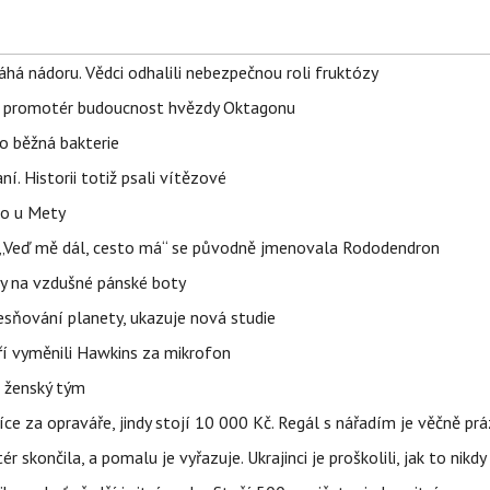
áhá nádoru. Vědci odhalili nebezpečnou roli fruktózy
l promotér budoucnost hvězdy Oktagonu
o běžná bakterie
aní. Historii totiž psali vítězové
lo u Mety
eň „Veď mě dál, cesto má“ se původně jmenovala Rododendron
y na vzdušné pánské boty
sňování planety, ukazuje nová studie
eří vyměnili Hawkins za mikrofon
e ženský tým
íce za opraváře, jindy stojí 10 000 Kč. Regál s nářadím je věčně pr
ér skončila, a pomalu je vyřazuje. Ukrajinci je proškolili, jak to nikdy