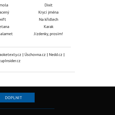
émola
Dixit
acený
Krycí jména
wift
Na křídlech
etana
Karak
halamet
Jízdenky, prosím!
aoketexty.cz
|
Úschovna.cz
|
Nedd.cz
|
tupInsider.cz
DOPLNIT