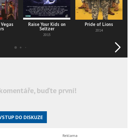
o Vegas
Raise Your Kids on
Pride of Lions
Cond
rs
Seltzer
2014
2015
komentáře, buďte první!
VSTUP DO DISKUZE