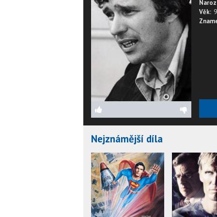
Naroz
Věk:
9
Zname
Nejznámější díla