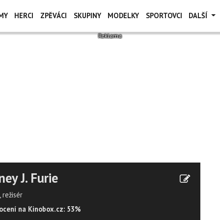
MY
HERCI
ZPĚVÁCI
SKUPINY
MODELKY
SPORTOVCI
DALŠÍ
ney J. Furie
 režisér
cení na Kinobox.cz: 53%