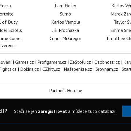
Forza
I am Figter
Karlos V
ortnite
Sumó
Marek Ztr
l of Duty
Karlos Vémola
Taylor S
lder Scrolls
Jiří Procházka
Emma Sm
dome Come:
Conor McGregor
Timothée C
iverence
tování
|
Games.cz
|
Profigamers.cz
|
ZeStolu.cz
|
Osobnosti.cz
|
Kar
Fights.cz
|
Dokina.cz
|
CZhity.cz
|
Našepeníze.cz
|
Srovnám.cz
|
Star
Partneři: Heroine
li?
Stačí se jen
zaregistrovat
a můžete tuto databázi