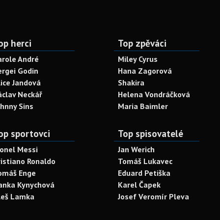
op herci
Top zpěváci
arole André
Miley Cyrus
ergei Godin
Hana Zagorová
lice Jandová
Shakira
áclav Neckář
Helena Vondráčková
ohnny Sins
Maria Baimler
op sportovci
Top spisovatelé
ionel Messi
Jan Werich
ristiano Ronaldo
Tomáš Lukavec
omáš Enge
Eduard Petiška
anka Kynychová
Karel Čapek
leš Lamka
Josef Veromír Pleva