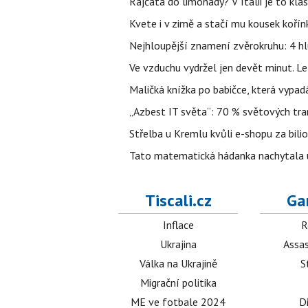
Rajčata do limonády? V Itálii je to klas
Kvete i v zimě a stačí mu kousek kořín
Nejhloupější znamení zvěrokruhu: 4 hl
Ve vzduchu vydržel jen devět minut. L
Maličká knížka po babičce, která vypad
„Azbest IT světa“: 70 % světových tra
Střelba u Kremlu kvůli e-shopu za bilio
Tato matematická hádanka nachytala už t
Tiscali.cz
Ga
Inflace
R
Ukrajina
Assas
Válka na Ukrajině
S
Migrační politika
ME ve fotbale 2024
D