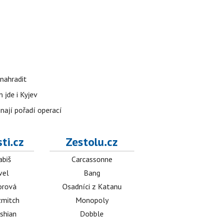
nahradit
 jde i Kyjev
znají pořadí operací
ti.cz
Zestolu.cz
abiš
Carcassonne
vel
Bang
orová
Osadníci z Katanu
mitch
Monopoly
shian
Dobble