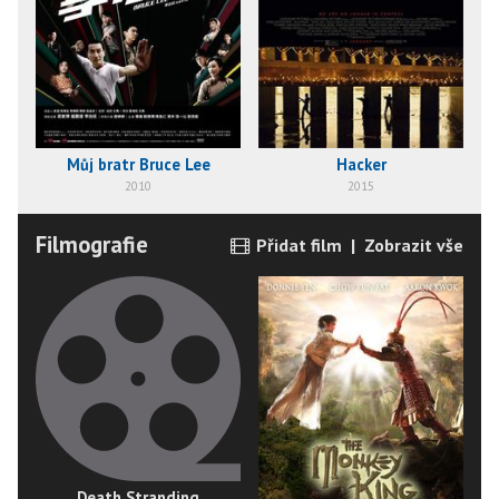
Můj bratr Bruce Lee
Hacker
2010
2015
Filmografie
Přidat film
|
Zobrazit vše
Death Stranding