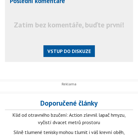
Poslední komentáře
Zatím bez komentáře, buďte první!
VSTUP DO DISKUZE
Doporučené články
Klid od otravného bzučení: Action zlevnil lapač hmyzu,
vyčistí dvacet metrů prostoru
Silně tlumené tenisky mohou tlumit i váš krevní oběh,