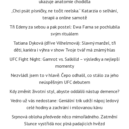
ukazuje anatomie chodidla
„Chci psát písničky, ne točit reelska.“ Katarzia o selhání,
terapii a online samotě
Tři Edeny za sebou a pak postel: Ewa Farna se pochlubila
svým rituálem
Tatiana Dyková (dříve Vilhelmová): Slavný manžel, tři
děti, kariéra i výhra v show Tvoje tvář má známý hlas
UFC Fight Night: Gamrot vs. Salkilld – výsledky a nejlepší
momenty
Nezvládl jsem to v hlavě. Čepo odhalil, co stálo za jeho
neúspěšným UFC debutem
Kdy změnit životní styl, abyste oddálili nástup demence?
Vedro už vás nedostane: Geniální trik udrží nápoj ledový
celé hodiny a zachrání i milovanou kávu
Srpnová obloha předvede něco mimořádného. Zatmění
Slunce vystřídá noc plná padajících hvězd