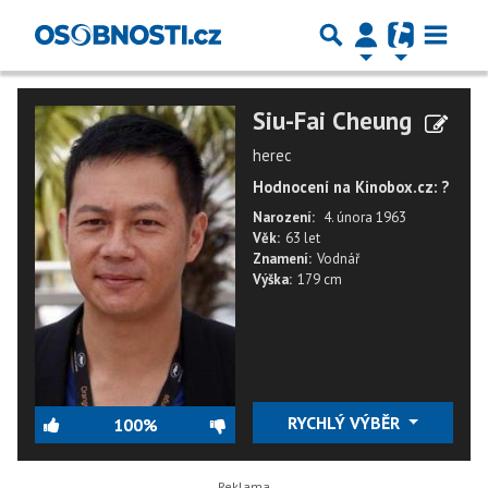
Siu-Fai Cheung
herec
Hodnocení na Kinobox.cz: ?
Narození:
4. února 1963
Věk:
63 let
Znamení:
Vodnář
Výška:
179 cm
RYCHLÝ VÝBĚR
100%