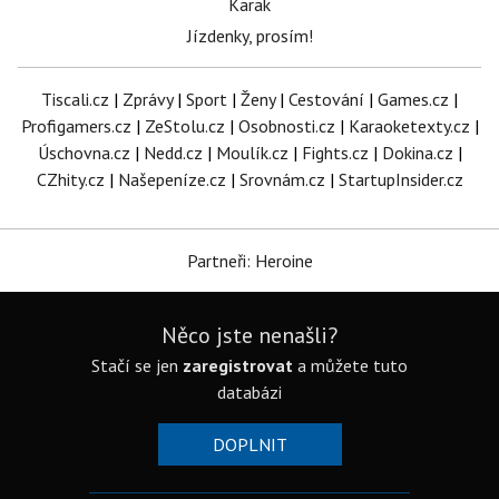
Karak
Jízdenky, prosím!
Tiscali.cz
|
Zprávy
|
Sport
|
Ženy
|
Cestování
|
Games.cz
|
Profigamers.cz
|
ZeStolu.cz
|
Osobnosti.cz
|
Karaoketexty.cz
|
Úschovna.cz
|
Nedd.cz
|
Moulík.cz
|
Fights.cz
|
Dokina.cz
|
CZhity.cz
|
Našepeníze.cz
|
Srovnám.cz
|
StartupInsider.cz
Partneři: Heroine
Něco jste nenašli?
Stačí se jen
zaregistrovat
a můžete tuto
databázi
DOPLNIT