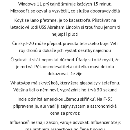
Windows 11 prý tajně šmíruje každých 15 minut.
Microsoft se ozval a vysvětlil, co služba doopravdy dělá
Když se lano přetrhne, je to katastrofa. Přistávat na
letadlové lodi USS Abraham Lincoln si troufnou jenom ti
nejlepší piloti
Čínský J-20 může přepsat pravidla leteckého boje. Velí
roji dronů a dokáže jich vyslat desítky najednou
Čtyřikrát jí stát neposlal důchod. Úřady si totiž myslí, že
je mrtvá. Pětaosmdesátiletá učitelka musí dokola
dokazovat, že žije
WhatsApp má skrytý koš, který žere gigabajty v telefonu.
Většina lidí o něm neví, vyprázdnit ho trvá 30 sekund
Indie odmítá americkou „černou skříňku". Na F-35
připravena je, ale vadí jí tajný systém a astronomická
cena za provoz
Influenceři neznají zákon, varuje advokát. Influencer Stejk
má problém, Hanychová ho žene k soudu