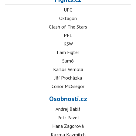
UFC
Oktagon
Clash of The Stars
PFL
KSW
I am Figter
Sumó
Karlos Vémola
Jiří Procházka
Conor McGregor
Osobnosti.cz
Andrej Babiš
Petr Pavel
Hana Zagorová
Kazma Kazmitch