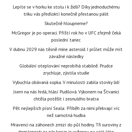
Lepíte se v horku ke stolu i k židli? Díky jednoduchému
triku vás předloktí konečně přestanou pálit
Skutečně hloupneme?
McGregor je po operaci. Příští rok ho v UFC zřejmě čeká
poslední tanec
V dubnu 2029 nás těsně mine asteroid. I průlet může mít
závažné následky
Globální oteplování neprobíhá stabilně. Prudce
zrychluje, zjistila studie
Vybuchla obávaná sopka. V minulosti zabila stovky lidí
Jsem na nás hrdá, hlásí Pudilová. Výkonem na Štvanici
chtěla potěšit i zesnulého bratra
Pět nejlepších písní Seala: Příběh za nimi překvapí víc
než samotná hudba
Mravenci na záhonech zmizí do půl hodiny. Tři suroviny z
domácnosti za pár korun je vyženou na celé léto