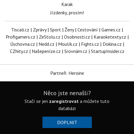
Karak
Jízdenky, prosím!
Tiscali.cz
|
Zprávy
|
Sport
|
Ženy
|
Cestování
|
Games.cz
|
Profigamers.cz
|
ZeStolu.cz
|
Osobnosti.cz
|
Karaoketexty.cz
|
Úschovna.cz
|
Nedd.cz
|
Moulík.cz
|
Fights.cz
|
Dokina.cz
|
CZhity.cz
|
Našepeníze.cz
|
Srovnám.cz
|
StartupInsider.cz
Partneři: Heroine
Něco jste nenašli?
Stačí se jen
zaregistrovat
a můžete tuto
databázi
DOPLNIT