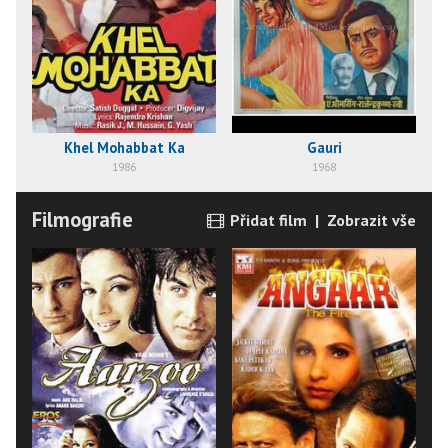
Khel Mohabbat Ka
Gauri
1986
1968
Filmografie
Přidat film
|
Zobrazit vše