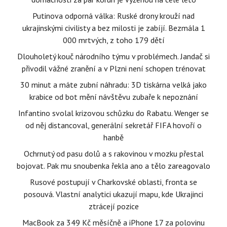
Putinova odporná válka: Ruské drony krouží nad
ukrajinskými civilisty a bez milosti je zabíjí. Bezmála 1
000 mrtvých, z toho 179 dětí
Dlouholetý kouč národního týmu v problémech. Jandač si
přivodil vážné zranění a v Plzni není schopen trénovat
30 minut a máte zubní náhradu: 3D tiskárna velká jako
krabice od bot mění návštěvu zubaře k nepoznání
Infantino svolal krizovou schůzku do Rabatu. Wenger se
od něj distancoval, generální sekretář FIFA hovoří o
hanbě
Ochrnutý od pasu dolů a s rakovinou v mozku přestal
bojovat. Pak mu snoubenka řekla ano a tělo zareagovalo
Rusové postupují v Charkovské oblasti, fronta se
posouvá. Vlastní analytici ukazují mapu, kde Ukrajinci
ztrácejí pozice
MacBook za 349 Kč měsíčně a iPhone 17 za polovinu