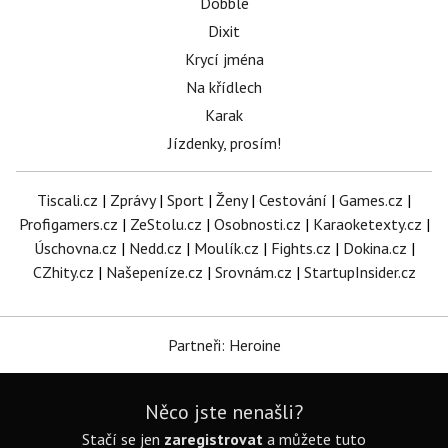
Dobble
Dixit
Krycí jména
Na křídlech
Karak
Jízdenky, prosím!
Tiscali.cz
|
Zprávy
|
Sport
|
Ženy
|
Cestování
|
Games.cz
|
Profigamers.cz
|
ZeStolu.cz
|
Osobnosti.cz
|
Karaoketexty.cz
|
Úschovna.cz
|
Nedd.cz
|
Moulík.cz
|
Fights.cz
|
Dokina.cz
|
CZhity.cz
|
Našepeníze.cz
|
Srovnám.cz
|
StartupInsider.cz
Partneři: Heroine
Něco jste nenašli?
Stačí se jen
zaregistrovat
a můžete tuto