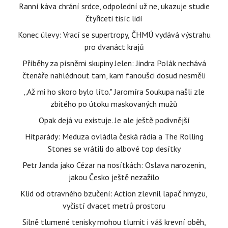
Ranní káva chrání srdce, odpolední už ne, ukazuje studie
čtyřiceti tisíc lidí
Konec úlevy: Vrací se supertropy, ČHMÚ vydává výstrahu
pro dvanáct krajů
Příběhy za písněmi skupiny Jelen: Jindra Polák nechává
čtenáře nahlédnout tam, kam fanoušci dosud nesměli
„Až mi ho skoro bylo líto." Jaromíra Soukupa našli zle
zbitého po útoku maskovaných mužů
Opak dejá vu existuje. Je ale ještě podivnější
Hitparády: Meduza ovládla česká rádia a The Rolling
Stones se vrátili do albové top desítky
Petr Janda jako Cézar na nosítkách: Oslava narozenin,
jakou Česko ještě nezažilo
Klid od otravného bzučení: Action zlevnil lapač hmyzu,
vyčistí dvacet metrů prostoru
Silně tlumené tenisky mohou tlumit i váš krevní oběh,