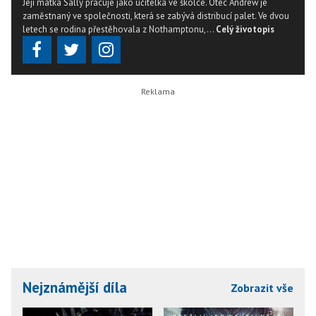
Její matka Sally pracuje jako učitelka ve školce. Otec Andrew je
zaměstnaný ve společnosti, která se zabývá distribucí palet. Ve dvou
letech se rodina přestěhovala z Nothamptonu,...
Celý životopis
Nejznámější díla
Zobrazit vše