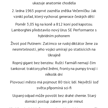
ukazuje anatomie chodidla
2. ledna 1965 poprvé zazněla znělka Večerníčku: Jak
vznikl pořad, který vychoval generace českých dětí
Poměr 3,05 kg na koně a 812 koní pod kapotou.
Lamborghini představilo nový Urus SE Performante s
hybridním pohonem
Život pod Putinem: Zatímco se ruský diktátor žene za
nesmrtelností, jeho vojáci umírají po statisících na
Ukrajině
Ropný gigant bez benzinu: Ruští farmáři nemají čím
tankovat traktory před žněmi, fronty na pumpy trvají i
několik dní
Plovoucí město má pojmout 80 tisíc lidí. Největší loď
světa připomíná sci-fi
Ucpaný odpad může povolit bez drahé chemie. Starý
domácí postup zabere jen pár minut