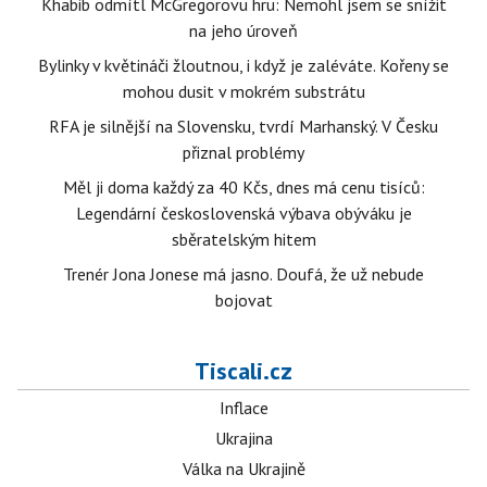
Khabib odmítl McGregorovu hru: Nemohl jsem se snížit
na jeho úroveň
Bylinky v květináči žloutnou, i když je zaléváte. Kořeny se
mohou dusit v mokrém substrátu
RFA je silnější na Slovensku, tvrdí Marhanský. V Česku
přiznal problémy
Měl ji doma každý za 40 Kčs, dnes má cenu tisíců:
Legendární československá výbava obýváku je
sběratelským hitem
Trenér Jona Jonese má jasno. Doufá, že už nebude
bojovat
Tiscali.cz
Inflace
Ukrajina
Válka na Ukrajině