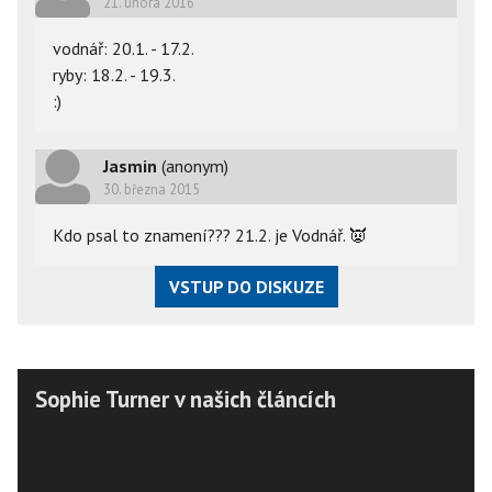
21. února 2016
vodnář: 20.1. - 17.2.
ryby: 18.2. - 19.3.
:)
Jasmin
(anonym)
30. března 2015
Kdo psal to znamení??? 21.2. je Vodnář.
👿
VSTUP DO DISKUZE
Sophie Turner v našich článcích