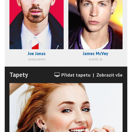
Joe Jonas
James McVey
zasnoubení
rozešli se
Tapety
Přidat tapetu
|
Zobrazit vše