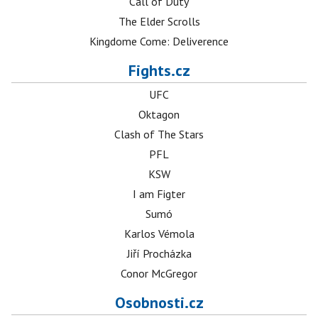
Call of Duty
The Elder Scrolls
Kingdome Come: Deliverence
Fights.cz
UFC
Oktagon
Clash of The Stars
PFL
KSW
I am Figter
Sumó
Karlos Vémola
Jiří Procházka
Conor McGregor
Osobnosti.cz