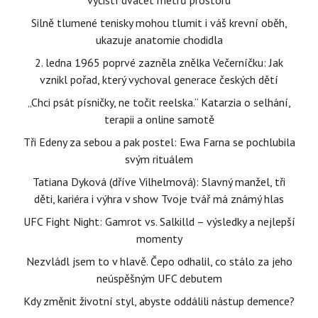
vyčistí dvacet metrů prostoru
Silně tlumené tenisky mohou tlumit i váš krevní oběh,
ukazuje anatomie chodidla
2. ledna 1965 poprvé zazněla znělka Večerníčku: Jak
vznikl pořad, který vychoval generace českých dětí
„Chci psát písničky, ne točit reelska.“ Katarzia o selhání,
terapii a online samotě
Tři Edeny za sebou a pak postel: Ewa Farna se pochlubila
svým rituálem
Tatiana Dyková (dříve Vilhelmová): Slavný manžel, tři
děti, kariéra i výhra v show Tvoje tvář má známý hlas
UFC Fight Night: Gamrot vs. Salkilld – výsledky a nejlepší
momenty
Nezvládl jsem to v hlavě. Čepo odhalil, co stálo za jeho
neúspěšným UFC debutem
Kdy změnit životní styl, abyste oddálili nástup demence?