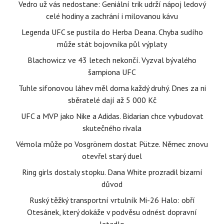
Vedro už vás nedostane: Geniální trik udrží nápoj ledový
celé hodiny a zachrání i milovanou kávu
Legenda UFC se pustila do Herba Deana. Chyba sudího
může stát bojovníka půl výplaty
Blachowicz ve 43 letech nekončí. Vyzval bývalého
šampiona UFC
Tuhle sifonovou láhev měl doma každý druhý. Dnes za ni
sběratelé dají až 5 000 Kč
UFC a MVP jako Nike a Adidas. Bidarian chce vybudovat
skutečného rivala
Vémola může po Vosgrönem dostat Pütze. Němec znovu
otevřel starý duel
Ring girls dostaly stopku. Dana White prozradil bizarní
důvod
Ruský těžký transportní vrtulník Mi-26 Halo: obří
Otesánek, který dokáže v podvěsu odnést dopravní