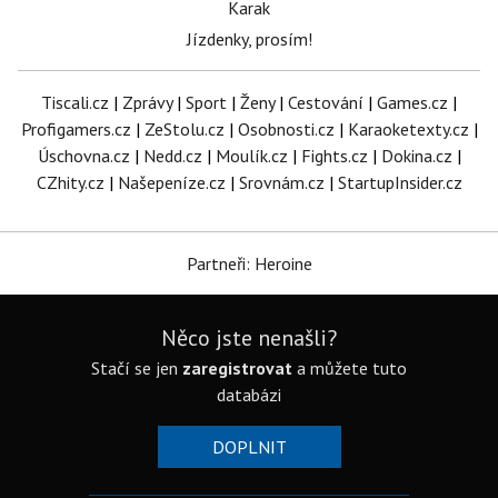
Karak
Jízdenky, prosím!
Tiscali.cz
|
Zprávy
|
Sport
|
Ženy
|
Cestování
|
Games.cz
|
Profigamers.cz
|
ZeStolu.cz
|
Osobnosti.cz
|
Karaoketexty.cz
|
Úschovna.cz
|
Nedd.cz
|
Moulík.cz
|
Fights.cz
|
Dokina.cz
|
CZhity.cz
|
Našepeníze.cz
|
Srovnám.cz
|
StartupInsider.cz
Partneři: Heroine
Něco jste nenašli?
Stačí se jen
zaregistrovat
a můžete tuto
databázi
DOPLNIT