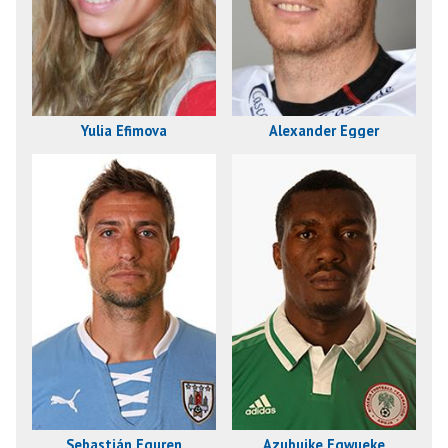
Yulia Efimova
Alexander Egger
Sebastián Eguren
Azubuike Egwueke