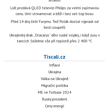
letadlo
Lidl prodává QLED televizi Philips za velmi zajímavou
cenu. Umí streamovat a běží i bez set-top boxu
Před 14 dny čelil Furymu. Teď Polák dostal výprask od
šesti soupeřů
Ukrajinský drak „Dracarys“ děsí ruské vojáky, i když jsou v
tancích. Sežehne vše při teplotě přes 2 400 °C
Tiscali.cz
Inflace
Ukrajina
Válka na Ukrajině
Migrační politika
ME ve fotbale 2024
Ruský prezident
Ceny energií