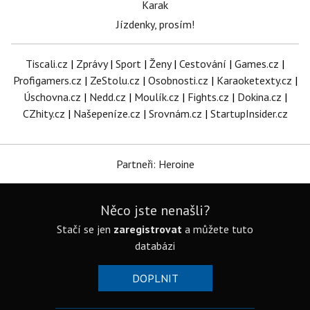
Karak
Jízdenky, prosím!
Tiscali.cz
|
Zprávy
|
Sport
|
Ženy
|
Cestování
|
Games.cz
|
Profigamers.cz
|
ZeStolu.cz
|
Osobnosti.cz
|
Karaoketexty.cz
|
Úschovna.cz
|
Nedd.cz
|
Moulík.cz
|
Fights.cz
|
Dokina.cz
|
CZhity.cz
|
Našepeníze.cz
|
Srovnám.cz
|
StartupInsider.cz
Partneři: Heroine
Něco jste nenašli?
Stačí se jen
zaregistrovat
a můžete tuto
databázi
DOPLNIT