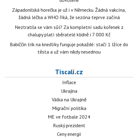
dovolené
Západonilská horečka je už i v Německu. Žádná vakcína,
žádná léčba a WHO říká, že sezóna teprve začíná
Neztratila se vám sůl? Za kompletní sadu kořenek z
chalupy platí sběratelé klidně i 7 000 Kč
Babiččin trik na knedlíky funguje pokaždé: stačí 1 lžíce do
těsta a už vám nikdy nesednou
Tiscali.cz
Inflace
Ukrajina
Válka na Ukrajině
Migrační politika
ME ve fotbale 2024
Ruský prezident
Ceny energií