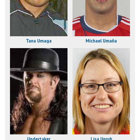
Tana Umaga
Míchael Umaña
Undertaker
Lisa Unruh