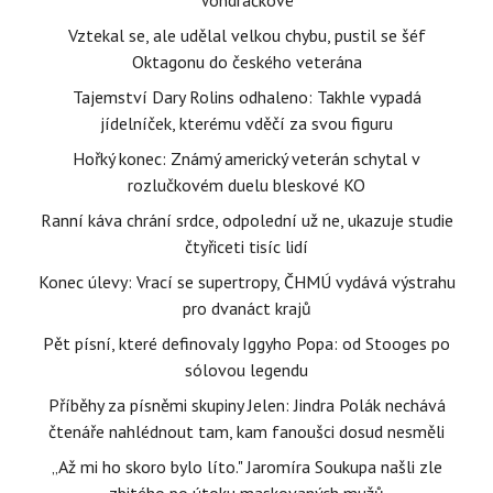
Vondráčkové
Vztekal se, ale udělal velkou chybu, pustil se šéf
Oktagonu do českého veterána
Tajemství Dary Rolins odhaleno: Takhle vypadá
jídelníček, kterému vděčí za svou figuru
Hořký konec: Známý americký veterán schytal v
rozlučkovém duelu bleskové KO
Ranní káva chrání srdce, odpolední už ne, ukazuje studie
čtyřiceti tisíc lidí
Konec úlevy: Vrací se supertropy, ČHMÚ vydává výstrahu
pro dvanáct krajů
Pět písní, které definovaly Iggyho Popa: od Stooges po
sólovou legendu
Příběhy za písněmi skupiny Jelen: Jindra Polák nechává
čtenáře nahlédnout tam, kam fanoušci dosud nesměli
„Až mi ho skoro bylo líto." Jaromíra Soukupa našli zle