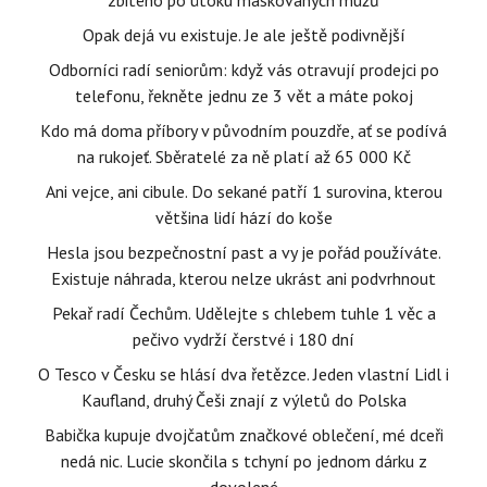
zbitého po útoku maskovaných mužů
Opak dejá vu existuje. Je ale ještě podivnější
Odborníci radí seniorům: když vás otravují prodejci po
telefonu, řekněte jednu ze 3 vět a máte pokoj
Kdo má doma příbory v původním pouzdře, ať se podívá
na rukojeť. Sběratelé za ně platí až 65 000 Kč
Ani vejce, ani cibule. Do sekané patří 1 surovina, kterou
většina lidí hází do koše
Hesla jsou bezpečnostní past a vy je pořád používáte.
Existuje náhrada, kterou nelze ukrást ani podvrhnout
Pekař radí Čechům. Udělejte s chlebem tuhle 1 věc a
pečivo vydrží čerstvé i 180 dní
O Tesco v Česku se hlásí dva řetězce. Jeden vlastní Lidl i
Kaufland, druhý Češi znají z výletů do Polska
Babička kupuje dvojčatům značkové oblečení, mé dceři
nedá nic. Lucie skončila s tchyní po jednom dárku z