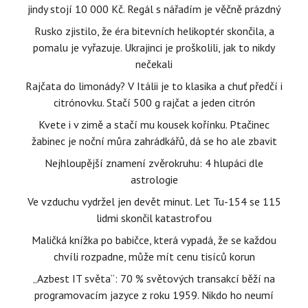
jindy stojí 10 000 Kč. Regál s nářadím je věčně prázdný
Rusko zjistilo, že éra bitevních helikoptér skončila, a
pomalu je vyřazuje. Ukrajinci je proškolili, jak to nikdy
nečekali
Rajčata do limonády? V Itálii je to klasika a chuť předčí i
citrónovku. Stačí 500 g rajčat a jeden citrón
Kvete i v zimě a stačí mu kousek kořínku. Ptačinec
žabinec je noční můra zahrádkářů, dá se ho ale zbavit
Nejhloupější znamení zvěrokruhu: 4 hlupáci dle
astrologie
Ve vzduchu vydržel jen devět minut. Let Tu-154 se 115
lidmi skončil katastrofou
Maličká knížka po babičce, která vypadá, že se každou
chvíli rozpadne, může mít cenu tisíců korun
„Azbest IT světa“: 70 % světových transakcí běží na
programovacím jazyce z roku 1959. Nikdo ho neumí