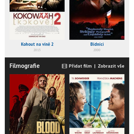
Kohout na víně 2
Bídníci
2013
2000
Filmografie
Přidat film
|
Zobrazit vše