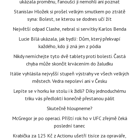
ukázala proměnu, fanoušci ji nemohli ani poznat
Stanislav Hložek si prošel velkým smutkem po ztrátě
syna: Bolest, se kterou se dodnes učí žít
Největší odpad Clashe, nebral si servítky Karlos Benda
Lucie Bílá ukázala, jak bydlí: Dům, který překvapí
každého, kdo ji zná jen z pódia
Nikdy nemíchejte tyto dvě tablety proti bolesti. Častá
chyba může skončit krvácením do žaludku
Itálie vyhlásila nejvyšší stupeň výstrahy ve všech velkých
městech. Vedra nepoleví ani v Česku
Lepíte se v horku ke stolu i k židli? Díky jednoduchému
triku vás předloktí konečně přestanou pálit
Skutečně hloupneme?
McGregor je po operaci. Příští rok ho v UFC zřejmě čeká
poslední tanec
Krabička za 125 Kč z Actionu ušetří tisíce za opraváře,