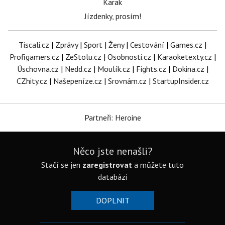
Karak
Jízdenky, prosím!
Tiscali.cz
|
Zprávy
|
Sport
|
Ženy
|
Cestování
|
Games.cz
|
Profigamers.cz
|
ZeStolu.cz
|
Osobnosti.cz
|
Karaoketexty.cz
|
Úschovna.cz
|
Nedd.cz
|
Moulík.cz
|
Fights.cz
|
Dokina.cz
|
CZhity.cz
|
Našepeníze.cz
|
Srovnám.cz
|
StartupInsider.cz
Partneři: Heroine
Něco jste nenašli?
Stačí se jen
zaregistrovat
a můžete tuto
databázi
DOPLNIT