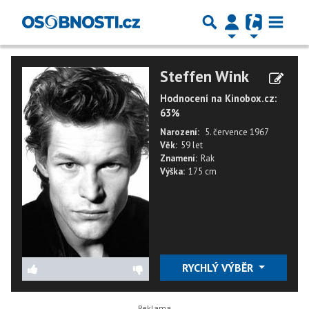
Steffen Wink
Hodnocení na Kinobox.cz:
63%
Narození:
5. července 1967
Věk:
59 let
Znamení:
Rak
Výška:
175 cm
RYCHLÝ VÝBĚR