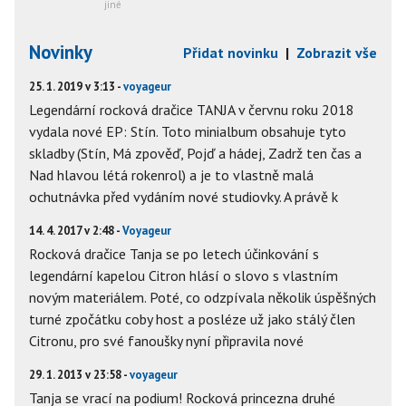
jiné
Novinky
Přidat novinku
|
Zobrazit vše
25. 1. 2019 v 3:13 -
voyageur
Legendární rocková dračice TANJA v červnu roku 2018
vydala nové EP: Stín. Toto minialbum obsahuje tyto
skladby (Stín, Má zpověď, Pojď a hádej, Zadrž ten čas a
Nad hlavou létá rokenrol) a je to vlastně malá
ochutnávka před vydáním nové studiovky. A právě k
14. 4. 2017 v 2:48 -
Voyageur
Rocková dračice Tanja se po letech účinkování s
legendární kapelou Citron hlásí o slovo s vlastním
novým materiálem. Poté, co odzpívala několik úspěšných
turné zpočátku coby host a posléze už jako stálý člen
Citronu, pro své fanoušky nyní připravila nové
29. 1. 2013 v 23:58 -
voyageur
Tanja se vrací na podium! Rocková princezna druhé