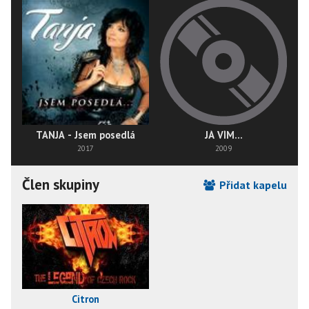
TANJA - Jsem posedlá
JÁ VÍM...
2017
2009
Člen skupiny
Přidat kapelu
Citron