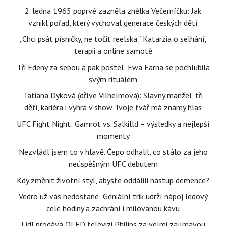
2. ledna 1965 poprvé zazněla znělka Večerníčku: Jak
vznikl pořad, který vychoval generace českých dětí
„Chci psát písničky, ne točit reelska.“ Katarzia o selhání,
terapii a online samotě
Tři Edeny za sebou a pak postel: Ewa Farna se pochlubila
svým rituálem
Tatiana Dyková (dříve Vilhelmová): Slavný manžel, tři
děti, kariéra i výhra v show Tvoje tvář má známý hlas
UFC Fight Night: Gamrot vs. Salkilld – výsledky a nejlepší
momenty
Nezvládl jsem to v hlavě. Čepo odhalil, co stálo za jeho
neúspěšným UFC debutem
Kdy změnit životní styl, abyste oddálili nástup demence?
Vedro už vás nedostane: Geniální trik udrží nápoj ledový
celé hodiny a zachrání i milovanou kávu
Lidl prodává QLED televizi Philips za velmi zajímavou