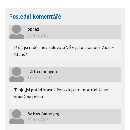
Poslední komentáře
obraz
05. října 2022
Proč jsi raději nestudovala VŠE jako ekonom Václav 
Klaus?
Láďa
(anonym)
26. května 2016
Tanjo,jsi pořád krásná ženská,jsem moc rád že se
vracíš na pódia
Bobes
(anonym)
23. října 2013