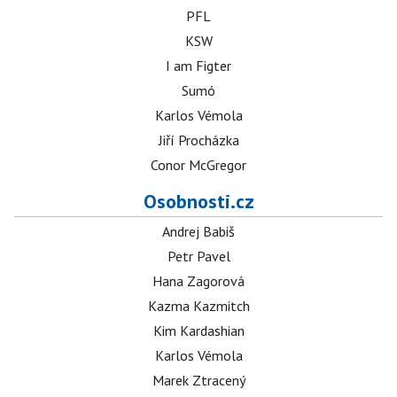
PFL
KSW
I am Figter
Sumó
Karlos Vémola
Jiří Procházka
Conor McGregor
Osobnosti.cz
Andrej Babiš
Petr Pavel
Hana Zagorová
Kazma Kazmitch
Kim Kardashian
Karlos Vémola
Marek Ztracený