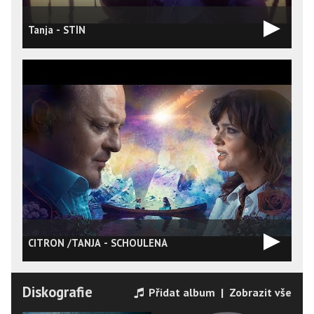
Tanja - STÍN
CITRON /TANJA - SCHOULENÁ
U
Diskografie
Přidat album
|
Zobrazit vše