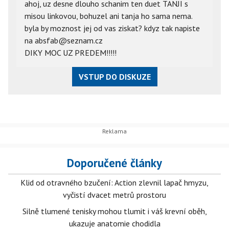
ahoj, uz desne dlouho schanim ten duet TANJI s
misou linkovou, bohuzel ani tanja ho sama nema.
byla by moznost jej od vas ziskat? kdyz tak napiste
na absfab@seznam.cz
DIKY MOC UZ PREDEM!!!!!
VSTUP DO DISKUZE
Doporučené články
Klid od otravného bzučení: Action zlevnil lapač hmyzu,
vyčistí dvacet metrů prostoru
Silně tlumené tenisky mohou tlumit i váš krevní oběh,
ukazuje anatomie chodidla