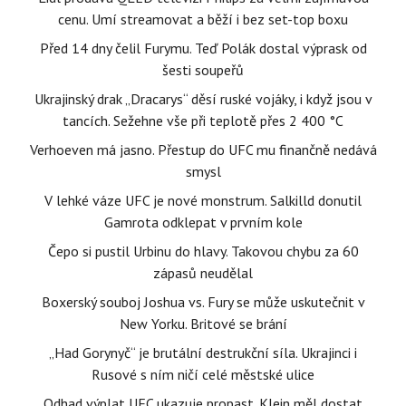
cenu. Umí streamovat a běží i bez set-top boxu
Před 14 dny čelil Furymu. Teď Polák dostal výprask od
šesti soupeřů
Ukrajinský drak „Dracarys“ děsí ruské vojáky, i když jsou v
tancích. Sežehne vše při teplotě přes 2 400 °C
Verhoeven má jasno. Přestup do UFC mu finančně nedává
smysl
V lehké váze UFC je nové monstrum. Salkilld donutil
Gamrota odklepat v prvním kole
Čepo si pustil Urbinu do hlavy. Takovou chybu za 60
zápasů neudělal
Boxerský souboj Joshua vs. Fury se může uskutečnit v
New Yorku. Britové se brání
„Had Gorynyč“ je brutální destrukční síla. Ukrajinci i
Rusové s ním ničí celé městské ulice
Odhad výplat UFC ukazuje propast. Klein měl dostat