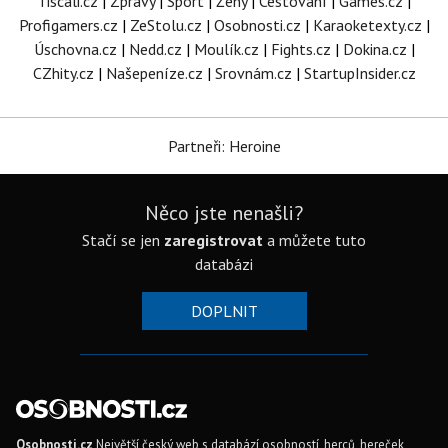
Tiscali.cz
|
Zprávy
|
Sport
|
Ženy
|
Cestování
|
Games.cz
|
Profigamers.cz
|
ZeStolu.cz
|
Osobnosti.cz
|
Karaoketexty.cz
|
Úschovna.cz
|
Nedd.cz
|
Moulík.cz
|
Fights.cz
|
Dokina.cz
|
CZhity.cz
|
Našepeníze.cz
|
Srovnám.cz
|
StartupInsider.cz
Partneři: Heroine
Něco jste nenašli?
Stačí se jen
zaregistrovat
a můžete tuto
databázi
DOPLNIT
Osobnosti.cz
Největší český web s databází osobností, herců, hereček,