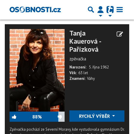
Tanja
Kauerová -
Pařízková
zpěvačka
Narození:
5. října 1962
Věk:
63 let
Znamení:
Váhy
RYCHLÝ VÝBĚR
88%
Zpěvačka pochází ze Severní Moravy, kde vystudovala gymnázium Dr.