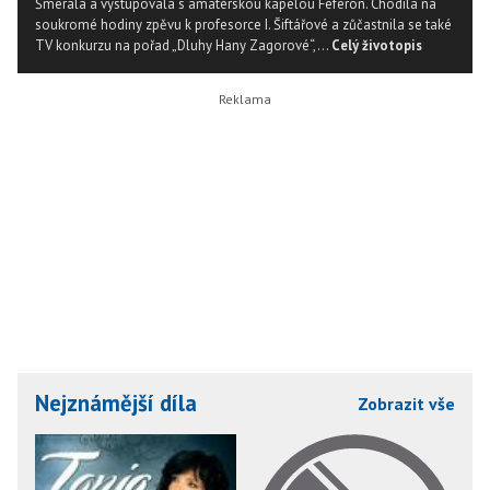
Šmerala a vystupovala s amatérskou kapelou Feferón. Chodila na
soukromé hodiny zpěvu k profesorce I. Šiftářové a zůčastnila se také
TV konkurzu na pořad „Dluhy Hany Zagorové“,...
Celý životopis
Nejznámější díla
Zobrazit vše