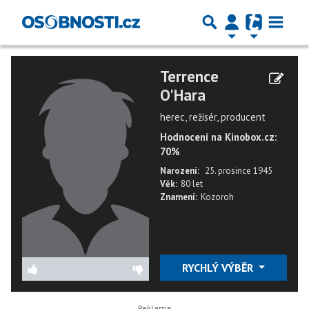
Terrence
O'Hara
herec, režisér, producent
Hodnocení na Kinobox.cz:
70%
Narození:
25. prosince 1945
Věk:
80 let
Znamení:
Kozoroh
RYCHLÝ VÝBĚR