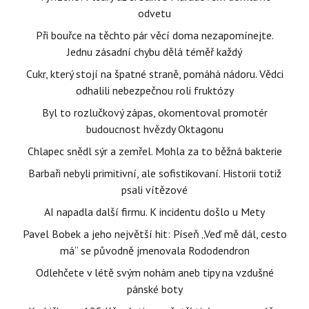
odvetu
Při bouřce na těchto pár věcí doma nezapomínejte.
Jednu zásadní chybu dělá téměř každý
Cukr, který stojí na špatné straně, pomáhá nádoru. Vědci
odhalili nebezpečnou roli fruktózy
Byl to rozlučkový zápas, okomentoval promotér
budoucnost hvězdy Oktagonu
Chlapec snědl sýr a zemřel. Mohla za to běžná bakterie
Barbaři nebyli primitivní, ale sofistikovaní. Historii totiž
psali vítězové
AI napadla další firmu. K incidentu došlo u Mety
Pavel Bobek a jeho největší hit: Píseň „Veď mě dál, cesto
má“ se původně jmenovala Rododendron
Odlehčete v létě svým nohám aneb tipy na vzdušné
pánské boty