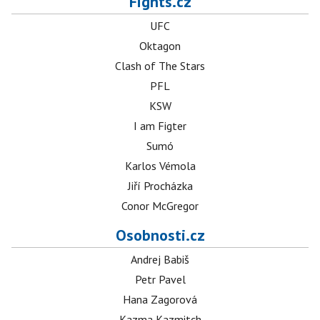
Fights.cz
UFC
Oktagon
Clash of The Stars
PFL
KSW
I am Figter
Sumó
Karlos Vémola
Jiří Procházka
Conor McGregor
Osobnosti.cz
Andrej Babiš
Petr Pavel
Hana Zagorová
Kazma Kazmitch