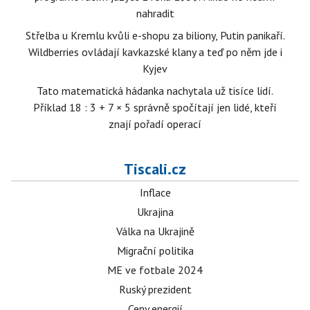
nahradit
Střelba u Kremlu kvůli e-shopu za biliony, Putin panikaří.
Wildberries ovládají kavkazské klany a teď po něm jde i
Kyjev
Tato matematická hádanka nachytala už tisíce lidí.
Příklad 18 : 3 + 7 × 5 správně spočítají jen lidé, kteří
znají pořadí operací
Tiscali.cz
Inflace
Ukrajina
Válka na Ukrajině
Migrační politika
ME ve fotbale 2024
Ruský prezident
Ceny energií