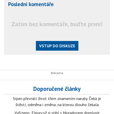
Poslední komentáře
Zatím bez komentáře, buďte první!
VSTUP DO DISKUZE
Doporučené články
Srpen převrátí život třem znamením naruby. Čeká je
štěstí, odměna i změna, na kterou dlouho čekala
Vyřízeno: Fleury už si stihl s Muradovem domluvit