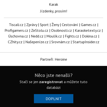
Karak
Jízdenky, prosím!
Tiscali.cz
|
Zprávy
|
Sport
|
Ženy
|
Cestování
|
Games.cz
|
Profigamers.cz
|
ZeStolu.cz
|
Osobnosti.cz
|
Karaoketexty.cz
|
Úschovna.cz
|
Nedd.cz
|
Moulík.cz
|
Fights.cz
|
Dokina.cz
|
CZhity.cz
|
Našepeníze.cz
|
Srovnám.cz
|
StartupInsider.cz
Partneři: Heroine
Něco jste nenašli?
Stačí se jen
zaregistrovat
a můžete tuto
databázi
DOPLNIT