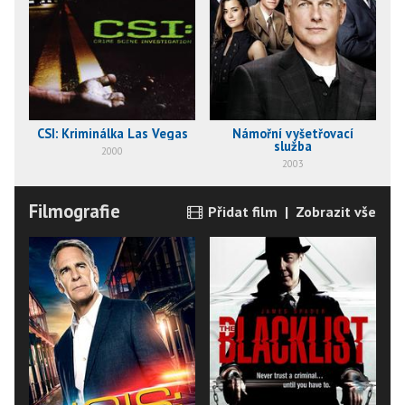
CSI: Kriminálka Las Vegas
Námořní vyšetřovací
služba
2000
2003
Filmografie
Přidat film
|
Zobrazit vše