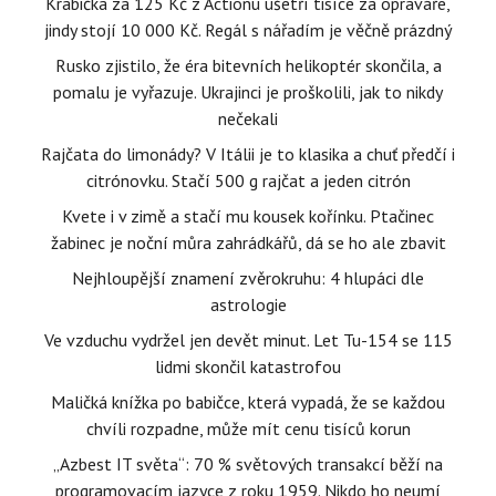
Krabička za 125 Kč z Actionu ušetří tisíce za opraváře,
jindy stojí 10 000 Kč. Regál s nářadím je věčně prázdný
Rusko zjistilo, že éra bitevních helikoptér skončila, a
pomalu je vyřazuje. Ukrajinci je proškolili, jak to nikdy
nečekali
Rajčata do limonády? V Itálii je to klasika a chuť předčí i
citrónovku. Stačí 500 g rajčat a jeden citrón
Kvete i v zimě a stačí mu kousek kořínku. Ptačinec
žabinec je noční můra zahrádkářů, dá se ho ale zbavit
Nejhloupější znamení zvěrokruhu: 4 hlupáci dle
astrologie
Ve vzduchu vydržel jen devět minut. Let Tu-154 se 115
lidmi skončil katastrofou
Maličká knížka po babičce, která vypadá, že se každou
chvíli rozpadne, může mít cenu tisíců korun
„Azbest IT světa“: 70 % světových transakcí běží na
programovacím jazyce z roku 1959. Nikdo ho neumí