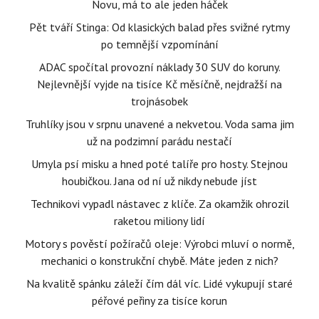
Novu, má to ale jeden háček
Pět tváří Stinga: Od klasických balad přes svižné rytmy
po temnější vzpomínání
ADAC spočítal provozní náklady 30 SUV do koruny.
Nejlevnější vyjde na tisíce Kč měsíčně, nejdražší na
trojnásobek
Truhlíky jsou v srpnu unavené a nekvetou. Voda sama jim
už na podzimní parádu nestačí
Umyla psí misku a hned poté talíře pro hosty. Stejnou
houbičkou. Jana od ní už nikdy nebude jíst
Technikovi vypadl nástavec z klíče. Za okamžik ohrozil
raketou miliony lidí
Motory s pověstí požíračů oleje: Výrobci mluví o normě,
mechanici o konstrukční chybě. Máte jeden z nich?
Na kvalitě spánku záleží čím dál víc. Lidé vykupují staré
péřové peřiny za tisíce korun