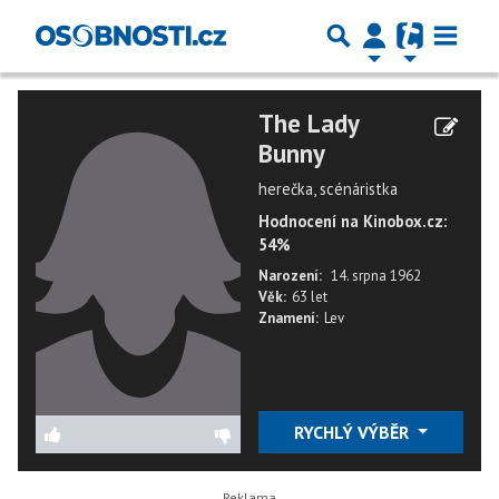
The Lady
Bunny
herečka, scénáristka
Hodnocení na Kinobox.cz:
54%
Narození:
14. srpna 1962
Věk:
63 let
Znamení:
Lev
RYCHLÝ VÝBĚR