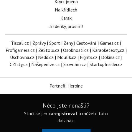
Krycí jména
Na křídlech
Karak
Jízdenky, prosím!
Tiscali.cz
|
Zprávy
|
Sport
|
Ženy
|
Cestování
|
Games.cz
|
Profigamers.cz
|
ZeStolu.cz
|
Osobnosti.cz
|
Karaoketexty.cz
|
Úschovna.cz
|
Nedd.cz
|
Moulík.cz
|
Fights.cz
|
Dokina.cz
|
CZhity.cz
|
Našepeníze.cz
|
Srovnám.cz
|
StartupInsider.cz
Partneři: Heroine
Něco jste nenašli?
Stačí se jen
zaregistrovat
a můžete tuto
databázi