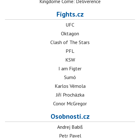
Kingdome Come: Deliverence
Fights.cz
UFC
Oktagon
Clash of The Stars
PFL
KSW
I am Figter
Sumó
Karlos Vémola
Jiří Procházka
Conor McGregor
Osobnosti.cz
Andrej Babiš
Petr Pavel