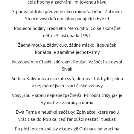
celé hodiny a zachrání i milovanou kávu
Srpnová obloha předvede něco mimořádného. Zatmění
Slunce vystřídá noc plná padajících hvězd
Poslední hodiny Freddieho Mercuryho: Co se skutečně
dělo 24. listopadu 1991
Žádná mouka, žádný cukr, žádné mléko, jídelníček
Ronalda je záměrně jednotvárný
Nezápasím v Clashi, zdůraznil Roušal. Vzápětí se ozval
Sivák
Andrea Kalivodová ukázala svůj domov: Tak bydlí jedna
z nejznámějších tváří české zábavy
Vosy jsou v srpnu nejnebezpečnější: Přírodní triky, jak je
vyhnat ze zahrady a domu
Ewa Farna a nelehké začátky: Zpěvačce, které radili
vrátit se do Polska, teď fanoušci nestačí tleskat
Po pěti letech zpátky v televizi! Ordinace se vrací na