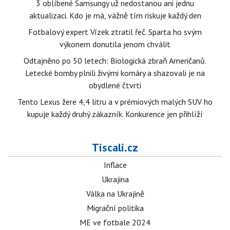
3 oblíbené Samsungy už nedostanou ani jednu
aktualizaci. Kdo je má, vážně tím riskuje každý den
Fotbalový expert Vízek ztratil řeč. Sparta ho svým
výkonem donutila jenom chválit
Odtajněno po 50 letech: Biologická zbraň Američanů.
Letecké bomby plnili živými komáry a shazovali je na
obydlené čtvrti
Tento Lexus žere 4,4 litru a v prémiových malých SUV ho
kupuje každý druhý zákazník. Konkurence jen přihlíží
Tiscali.cz
Inflace
Ukrajina
Válka na Ukrajině
Migrační politika
ME ve fotbale 2024