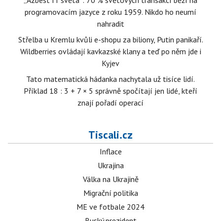
„Azbest IT světa“: 70 % světových transakcí běží na
programovacím jazyce z roku 1959. Nikdo ho neumí
nahradit
Střelba u Kremlu kvůli e-shopu za biliony, Putin panikaří.
Wildberries ovládají kavkazské klany a teď po něm jde i
Kyjev
Tato matematická hádanka nachytala už tisíce lidí.
Příklad 18 : 3 + 7 × 5 správně spočítají jen lidé, kteří
znají pořadí operací
Tiscali.cz
Inflace
Ukrajina
Válka na Ukrajině
Migrační politika
ME ve fotbale 2024
Ruský prezident