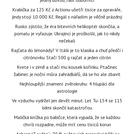
jediný důvod, radí odborníci
Krabička za 125 Kč z Actionu ušetří tisíce za opraváře,
jindy stojí 10 000 Kč. Regál s nářadím je věčně prázdný
Rusko zjistilo, že éra bitevních helikoptér skončila, a
pomalu je vyřazuje. Ukrajinci je proškolili, jak to nikdy
nečekali
Rajčata do limonády? V Itálii je to klasika a chuť předčí i
citrónovku. Stačí 500 g rajčat a jeden citrón
Kvete i v zimě a stačí mu kousek kořínku. Ptačinec
žabinec je noční můra zahrádkářů, dá se ho ale zbavit
Nejhloupější znamení zvěrokruhu: 4 hlupáci dle
astrologie
Ve vzduchu vydržel jen devět minut. Let Tu-154 se 115
lidmi skončil katastrofou
Maličká knížka po babičce, která vypadá, že se každou
chvíli rozpadne, může mít cenu tisíců korun