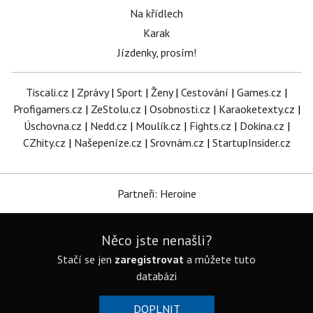
Na křídlech
Karak
Jízdenky, prosím!
Tiscali.cz
|
Zprávy
|
Sport
|
Ženy
|
Cestování
|
Games.cz
|
Profigamers.cz
|
ZeStolu.cz
|
Osobnosti.cz
|
Karaoketexty.cz
|
Úschovna.cz
|
Nedd.cz
|
Moulík.cz
|
Fights.cz
|
Dokina.cz
|
CZhity.cz
|
Našepeníze.cz
|
Srovnám.cz
|
StartupInsider.cz
Partneři: Heroine
Něco jste nenašli?
Stačí se jen
zaregistrovat
a můžete tuto
databázi
DOPLNIT