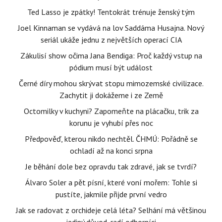
Ted Lasso je zpátky! Tentokrát trénuje ženský tým
Joel Kinnaman se vydává na lov Saddáma Husajna. Nový
seriál ukáže jednu z největších operací CIA
Zákulisí show očima Jana Bendiga: Proč každý vstup na
pódium musí být událost
Černé díry mohou skrývat stopu mimozemské civilizace.
Zachytit ji dokážeme i ze Země
Octomilky v kuchyni? Zapomeňte na plácačku, trik za
korunu je vyhubí přes noc
Předpověď, kterou nikdo nechtěl. ČHMÚ: Pořádně se
ochladí až na konci srpna
Je běhání dole bez opravdu tak zdravé, jak se tvrdí?
Álvaro Soler a pět písní, které voní mořem: Tohle si
pustíte, jakmile přijde první vedro
Jak se radovat z orchideje celá léta? Selhání má většinou