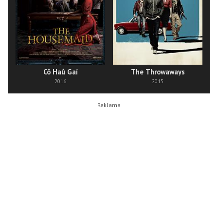
Cô Haû Gaí
The Throwaways
2016
2015