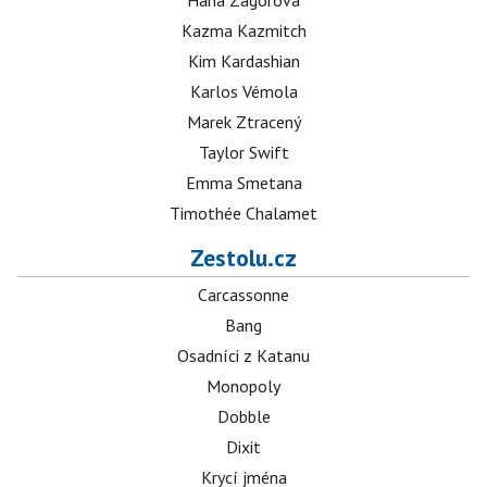
Hana Zagorová
Kazma Kazmitch
Kim Kardashian
Karlos Vémola
Marek Ztracený
Taylor Swift
Emma Smetana
Timothée Chalamet
Zestolu.cz
Carcassonne
Bang
Osadníci z Katanu
Monopoly
Dobble
Dixit
Krycí jména