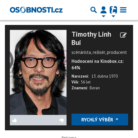
Timothy Linh
Bui
scénárista, režisér, producent
Hodnocení na Kinobox.cz:
64%
Narození:
13. dubna 1970
Věk:
56 let
Znamení:
Beran
RYCHLÝ VÝBĚR