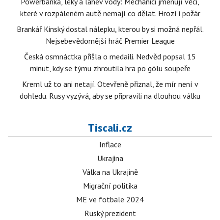
Powerbanka, léky a lahev vody: Mechanici jmenují věci,
které v rozpáleném autě nemají co dělat. Hrozí i požár
Brankář Kinský dostal nálepku, kterou by si možná nepřál.
Nejsebevědomější hráč Premier League
Česká osmnáctka přišla o medaili. Nedvěd popsal 15
minut, kdy se týmu zhroutila hra po gólu soupeře
Kreml už to ani netají. Otevřeně přiznal, že mír není v
dohledu. Rusy vyzývá, aby se připravili na dlouhou válku
Tiscali.cz
Inflace
Ukrajina
Válka na Ukrajině
Migrační politika
ME ve fotbale 2024
Ruský prezident