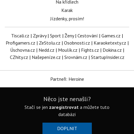
Na křídlech
Karak
Jízdenky, prosím!
Tiscali.cz
|
Zprávy
|
Sport
|
Ženy
|
Cestování
|
Games.cz
|
Profigamers.cz
|
ZeStolu.cz
|
Osobnosti.cz
|
Karaoketexty.cz
|
Úschovna.cz
|
Nedd.cz
|
Moulík.cz
|
Fights.cz
|
Dokina.cz
|
CZhity.cz
|
Našepeníze.cz
|
Srovnám.cz
|
StartupInsider.cz
Partneři: Heroine
Něco jste nenašli?
Stačí se jen
zaregistrovat
a můžete tuto
databázi
DOPLNIT