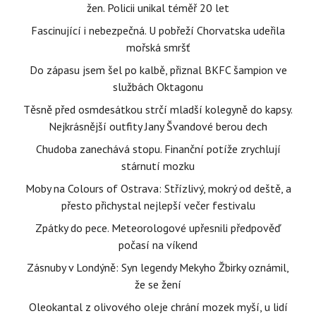
žen. Policii unikal téměř 20 let
Fascinující i nebezpečná. U pobřeží Chorvatska udeřila
mořská smršť
Do zápasu jsem šel po kalbě, přiznal BKFC šampion ve
službách Oktagonu
Těsně před osmdesátkou strčí mladší kolegyně do kapsy.
Nejkrásnější outfity Jany Švandové berou dech
Chudoba zanechává stopu. Finanční potíže zrychlují
stárnutí mozku
Moby na Colours of Ostrava: Střízlivý, mokrý od deště, a
přesto přichystal nejlepší večer festivalu
Zpátky do pece. Meteorologové upřesnili předpověď
počasí na víkend
Zásnuby v Londýně: Syn legendy Mekyho Žbirky oznámil,
že se žení
Oleokantal z olivového oleje chrání mozek myší, u lidí