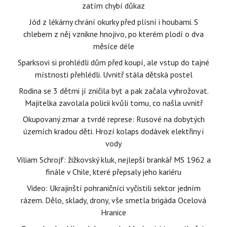
zatím chybí důkaz
Jód z lékárny chrání okurky před plísní i houbami. S
chlebem z něj vznikne hnojivo, po kterém plodí o dva
měsíce déle
Sparksovi si prohlédli dům před koupí, ale vstup do tajné
místnosti přehlédli. Uvnitř stála dětská postel
Rodina se 3 dětmi jí zničila byt a pak začala vyhrožovat.
Majitelka zavolala policii kvůli tomu, co našla uvnitř
Okupovaný zmar a tvrdé represe: Rusové na dobytých
územích kradou děti. Hrozí kolaps dodávek elektřiny i
vody
Viliam Schrojf: žižkovský kluk, nejlepší brankář MS 1962 a
finále v Chile, které přepsaly jeho kariéru
Video: Ukrajinští pohraničníci vyčistili sektor jedním
rázem. Dělo, sklady, drony, vše smetla brigáda Ocelová
Hranice