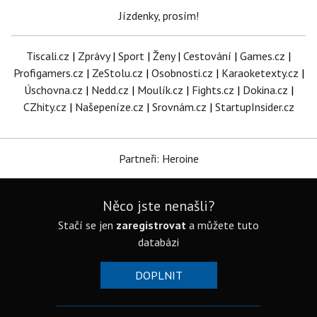
Jízdenky, prosím!
Tiscali.cz
|
Zprávy
|
Sport
|
Ženy
|
Cestování
|
Games.cz
|
Profigamers.cz
|
ZeStolu.cz
|
Osobnosti.cz
|
Karaoketexty.cz
|
Úschovna.cz
|
Nedd.cz
|
Moulík.cz
|
Fights.cz
|
Dokina.cz
|
CZhity.cz
|
Našepeníze.cz
|
Srovnám.cz
|
StartupInsider.cz
Partneři: Heroine
Něco jste nenašli?
Stačí se jen
zaregistrovat
a můžete tuto
databázi
DOPLNIT