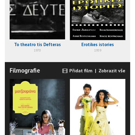
To theatro tis Defteras
Erotikes istories
1970
1959
Filmografie
Přidat film
|
Zobrazit vše