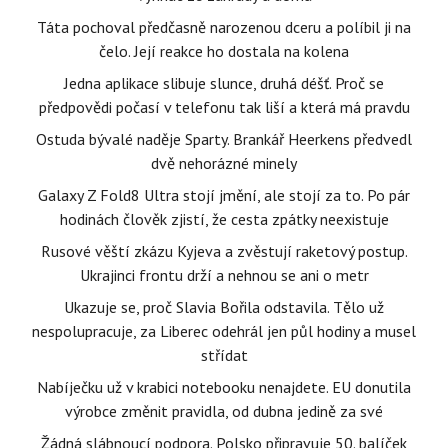
Táta pochoval předčasně narozenou dceru a políbil ji na
čelo. Její reakce ho dostala na kolena
Jedna aplikace slibuje slunce, druhá déšť. Proč se
předpovědi počasí v telefonu tak liší a která má pravdu
Ostuda bývalé naděje Sparty. Brankář Heerkens předvedl
dvě nehorázné minely
Galaxy Z Fold8 Ultra stojí jmění, ale stojí za to. Po pár
hodinách člověk zjistí, že cesta zpátky neexistuje
Rusové věští zkázu Kyjeva a zvěstují raketový postup.
Ukrajinci frontu drží a nehnou se ani o metr
Ukazuje se, proč Slavia Bořila odstavila. Tělo už
nespolupracuje, za Liberec odehrál jen půl hodiny a musel
střídat
Nabíječku už v krabici notebooku nenajdete. EU donutila
výrobce změnit pravidla, od dubna jedině za své
Žádná slábnoucí podpora. Polsko připravuje 50. balíček