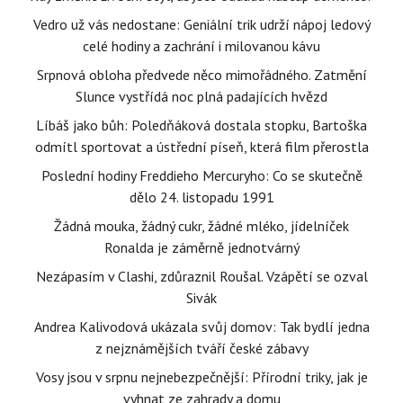
Vedro už vás nedostane: Geniální trik udrží nápoj ledový
celé hodiny a zachrání i milovanou kávu
Srpnová obloha předvede něco mimořádného. Zatmění
Slunce vystřídá noc plná padajících hvězd
Líbáš jako bůh: Poledňáková dostala stopku, Bartoška
odmítl sportovat a ústřední píseň, která film přerostla
Poslední hodiny Freddieho Mercuryho: Co se skutečně
dělo 24. listopadu 1991
Žádná mouka, žádný cukr, žádné mléko, jídelníček
Ronalda je záměrně jednotvárný
Nezápasím v Clashi, zdůraznil Roušal. Vzápětí se ozval
Sivák
Andrea Kalivodová ukázala svůj domov: Tak bydlí jedna
z nejznámějších tváří české zábavy
Vosy jsou v srpnu nejnebezpečnější: Přírodní triky, jak je
vyhnat ze zahrady a domu