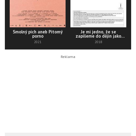
Smolný pich aneb Pitomý
Je mi jedno, že se
porno
zapíšeme do dějin jako
barbaři
2021
2018