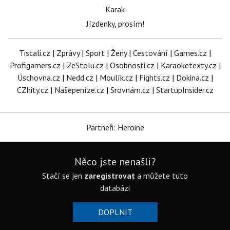
Karak
Jízdenky, prosím!
Tiscali.cz
|
Zprávy
|
Sport
|
Ženy
|
Cestování
|
Games.cz
|
Profigamers.cz
|
ZeStolu.cz
|
Osobnosti.cz
|
Karaoketexty.cz
|
Úschovna.cz
|
Nedd.cz
|
Moulík.cz
|
Fights.cz
|
Dokina.cz
|
CZhity.cz
|
Našepeníze.cz
|
Srovnám.cz
|
StartupInsider.cz
Partneři: Heroine
Něco jste nenašli?
Stačí se jen
zaregistrovat
a můžete tuto
databázi
DOPLNIT