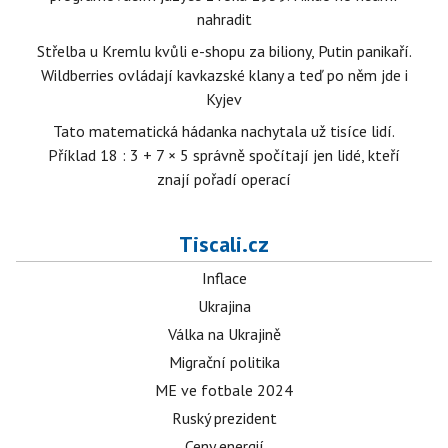
nahradit
Střelba u Kremlu kvůli e-shopu za biliony, Putin panikaří.
Wildberries ovládají kavkazské klany a teď po něm jde i
Kyjev
Tato matematická hádanka nachytala už tisíce lidí.
Příklad 18 : 3 + 7 × 5 správně spočítají jen lidé, kteří
znají pořadí operací
Tiscali.cz
Inflace
Ukrajina
Válka na Ukrajině
Migrační politika
ME ve fotbale 2024
Ruský prezident
Ceny energií