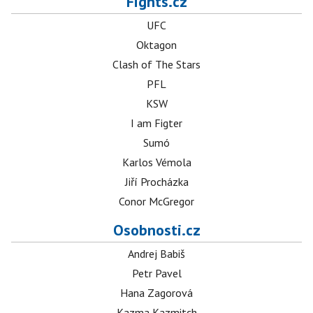
Fights.cz
UFC
Oktagon
Clash of The Stars
PFL
KSW
I am Figter
Sumó
Karlos Vémola
Jiří Procházka
Conor McGregor
Osobnosti.cz
Andrej Babiš
Petr Pavel
Hana Zagorová
Kazma Kazmitch