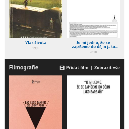
Vlak života
Je mi jedno, že se
zapíšeme do dějin jako
1998
barbaři
2018
Filmografie
Přidat film
|
Zobrazit vše