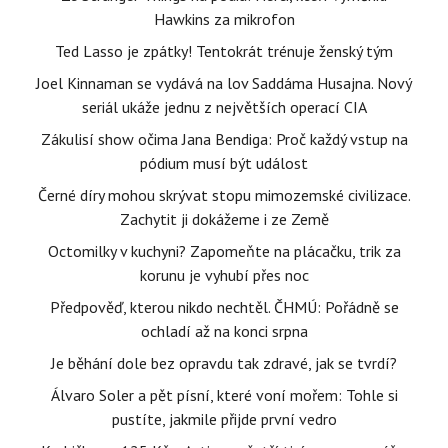
Hawkins za mikrofon
Ted Lasso je zpátky! Tentokrát trénuje ženský tým
Joel Kinnaman se vydává na lov Saddáma Husajna. Nový
seriál ukáže jednu z největších operací CIA
Zákulisí show očima Jana Bendiga: Proč každý vstup na
pódium musí být událost
Černé díry mohou skrývat stopu mimozemské civilizace.
Zachytit ji dokážeme i ze Země
Octomilky v kuchyni? Zapomeňte na plácačku, trik za
korunu je vyhubí přes noc
Předpověď, kterou nikdo nechtěl. ČHMÚ: Pořádně se
ochladí až na konci srpna
Je běhání dole bez opravdu tak zdravé, jak se tvrdí?
Álvaro Soler a pět písní, které voní mořem: Tohle si
pustíte, jakmile přijde první vedro