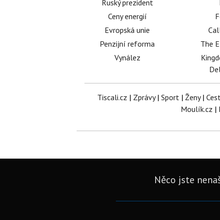
Ruský prezident
Ceny energií
F
Evropská unie
Cal
Penzijní reforma
The E
Vynález
King
Del
Tiscali.cz
|
Zprávy
|
Sport
|
Ženy
|
Ces
Moulík.cz
|
Něco jste nenaš