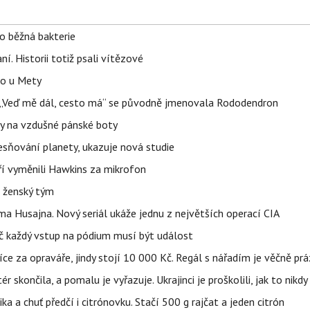
o běžná bakterie
aní. Historii totiž psali vítězové
lo u Mety
eň „Veď mě dál, cesto má“ se původně jmenovala Rododendron
y na vzdušné pánské boty
sňování planety, ukazuje nová studie
eří vyměnili Hawkins za mikrofon
e ženský tým
a Husajna. Nový seriál ukáže jednu z největších operací CIA
č každý vstup na pódium musí být událost
íce za opraváře, jindy stojí 10 000 Kč. Regál s nářadím je věčně pr
ér skončila, a pomalu je vyřazuje. Ukrajinci je proškolili, jak to nikdy
ika a chuť předčí i citrónovku. Stačí 500 g rajčat a jeden citrón