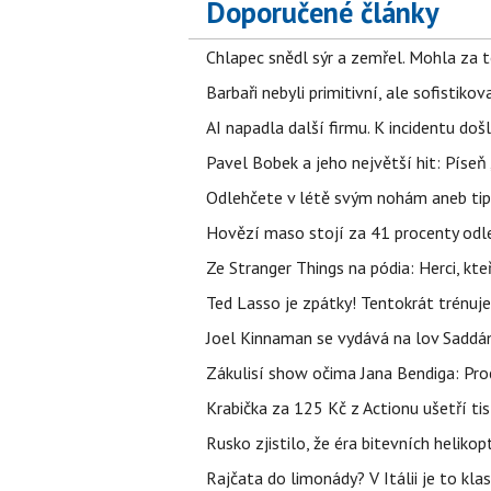
Doporučené články
Chlapec snědl sýr a zemřel. Mohla za t
Barbaři nebyli primitivní, ale sofistikov
AI napadla další firmu. K incidentu doš
Pavel Bobek a jeho největší hit: Pís
Odlehčete v létě svým nohám aneb tip
Hovězí maso stojí za 41 procenty odle
Ze Stranger Things na pódia: Herci, kt
Ted Lasso je zpátky! Tentokrát trénuj
Joel Kinnaman se vydává na lov Saddám
Zákulisí show očima Jana Bendiga: Pro
Krabička za 125 Kč z Actionu ušetří tis
Rusko zjistilo, že éra bitevních helikopt
Rajčata do limonády? V Itálii je to klas