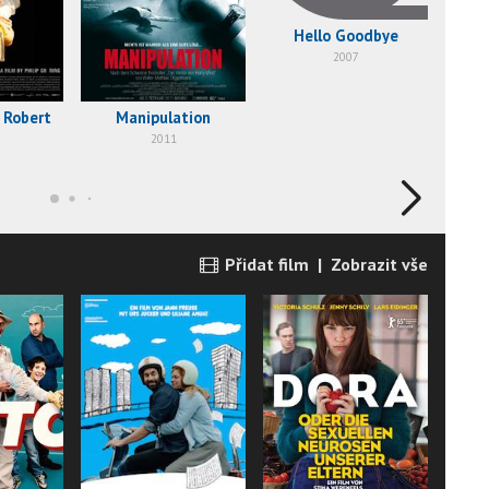
Hello Goodbye
2007
 Robert
Manipulation
Ri
2011
Přidat film
|
Zobrazit vše