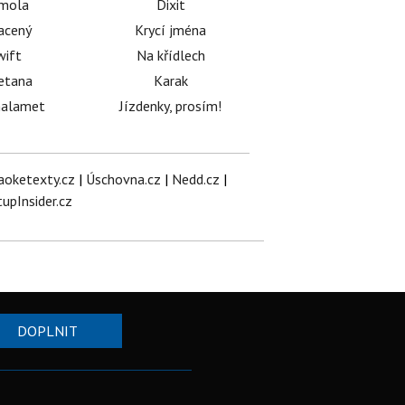
émola
Dixit
acený
Krycí jména
wift
Na křídlech
etana
Karak
halamet
Jízdenky, prosím!
aoketexty.cz
|
Úschovna.cz
|
Nedd.cz
|
tupInsider.cz
DOPLNIT