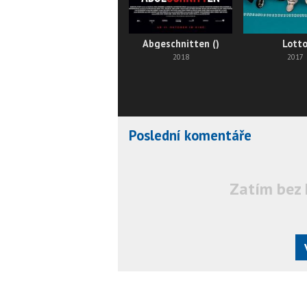
Abgeschnitten ()
Lott
2018
2017
Poslední komentáře
Zatím bez 