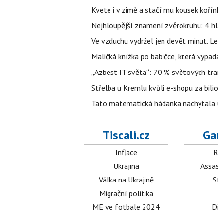
Kvete i v zimě a stačí mu kousek kořín
Nejhloupější znamení zvěrokruhu: 4 hl
Ve vzduchu vydržel jen devět minut. L
Maličká knížka po babičce, která vypad
„Azbest IT světa“: 70 % světových tra
Střelba u Kremlu kvůli e-shopu za bilio
Tato matematická hádanka nachytala už t
Tiscali.cz
Ga
Inflace
R
Ukrajina
Assas
Válka na Ukrajině
S
Migrační politika
ME ve fotbale 2024
D