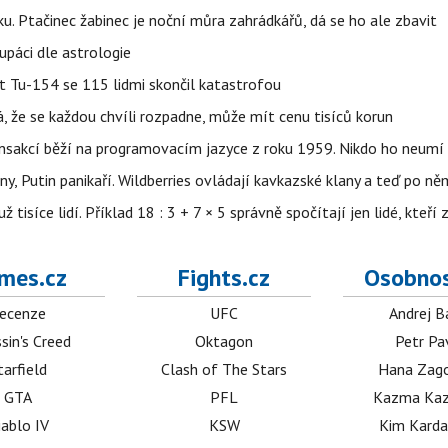
ku. Ptačinec žabinec je noční můra zahrádkářů, dá se ho ale zbavit
upáci dle astrologie
et Tu-154 se 115 lidmi skončil katastrofou
á, že se každou chvíli rozpadne, může mít cenu tisíců korun
nsakcí běží na programovacím jazyce z roku 1959. Nikdo ho neumí 
ny, Putin panikaří. Wildberries ovládají kavkazské klany a teď po něm
isíce lidí. Příklad 18 : 3 + 7 × 5 správně spočítají jen lidé, kteří 
mes.cz
Fights.cz
Osobnos
ecenze
UFC
Andrej B
sin's Creed
Oktagon
Petr Pa
tarfield
Clash of The Stars
Hana Zag
GTA
PFL
Kazma Kaz
iablo IV
KSW
Kim Karda