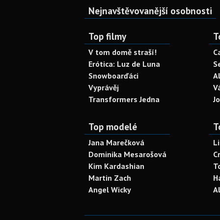
Nejnavštěvovanější osobnosti
Top filmy
T
V tom domě straší!
C
Erótica: Luz de Luna
S
Snowboarďáci
A
Vyprávěj
V
Transformers Jedna
J
Top modelé
T
Jana Marečková
L
Dominika Mesarošová
C
Kim Kardashian
T
Martin Zach
H
Angel Wicky
A