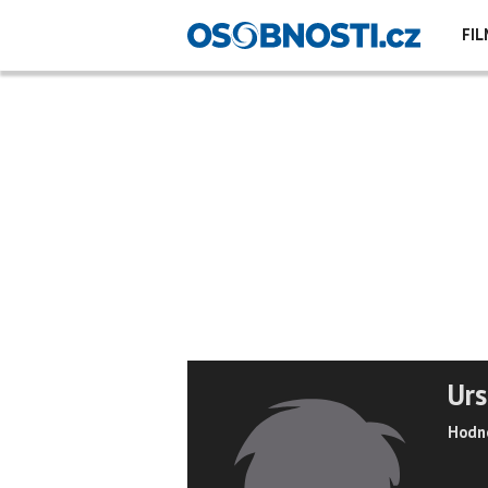
FIL
Urs
Hodno