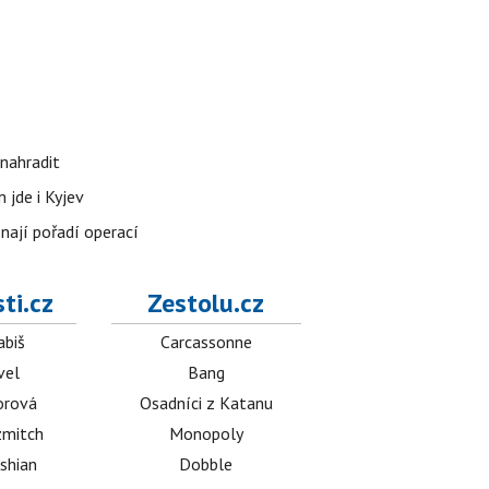
nahradit
 jde i Kyjev
znají pořadí operací
ti.cz
Zestolu.cz
abiš
Carcassonne
vel
Bang
orová
Osadníci z Katanu
mitch
Monopoly
shian
Dobble