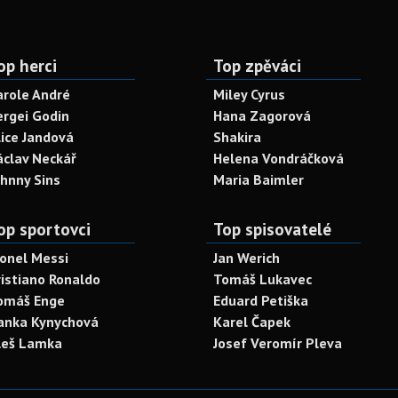
op herci
Top zpěváci
arole André
Miley Cyrus
ergei Godin
Hana Zagorová
lice Jandová
Shakira
áclav Neckář
Helena Vondráčková
ohnny Sins
Maria Baimler
op sportovci
Top spisovatelé
ionel Messi
Jan Werich
ristiano Ronaldo
Tomáš Lukavec
omáš Enge
Eduard Petiška
anka Kynychová
Karel Čapek
leš Lamka
Josef Veromír Pleva