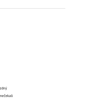
ázdný
 nečekali