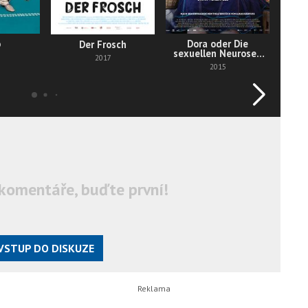
o
Dora oder Die
Mein
Der Frosch
sexuellen Neurosen
2017
unserer Eltern
2015
komentáře, buďte první!
VSTUP DO DISKUZE