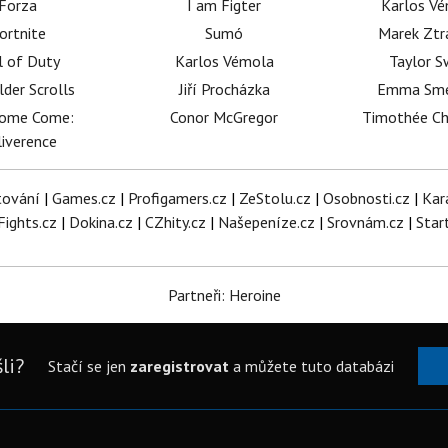
Forza
I am Figter
Karlos V
ortnite
Sumó
Marek Ztr
l of Duty
Karlos Vémola
Taylor S
lder Scrolls
Jiří Procházka
Emma Sm
dome Come:
Conor McGregor
Timothée C
iverence
tování
|
Games.cz
|
Profigamers.cz
|
ZeStolu.cz
|
Osobnosti.cz
|
Kar
Fights.cz
|
Dokina.cz
|
CZhity.cz
|
Našepeníze.cz
|
Srovnám.cz
|
Star
Partneři: Heroine
li?
Stačí se jen
zaregistrovat
a můžete tuto databázi